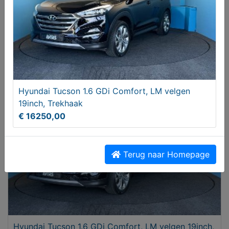
Mazda CX-5 2.5 SkyActive-G 194 Signature
AUTOMAAT
€ 27950,00
Hyundai Tucson 1.6 GDi Comfort, LM velgen
19inch, Trekhaak
€ 16250,00
Terug naar Homepage
Hyundai Tucson 1.6 GDi Comfort, LM velgen 19inch,