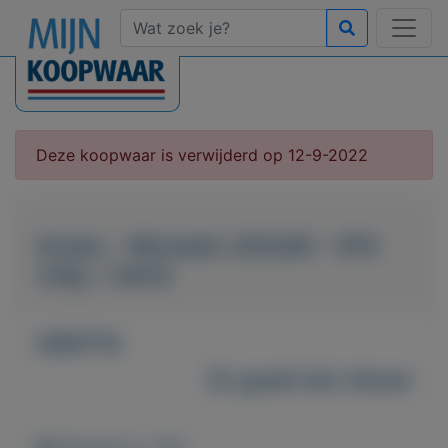
Deze koopwaar is verwijderd op 12-9-2022
Gratis - Michelin 205/65 - R15
velg + band
GRATIS
Zo goed als nieuw
Weergaven: 106x