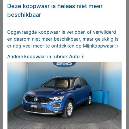
Deze koopwaar is helaas niet meer
beschikbaar
Assortimentdoos autozekeringen
Opgevraagde koopwaar is verlopen of verwijderd
€ 6,50
en daarom niet meer beschikbaar, maar gelukkig is
er nog veel meer te ontdekken op MijnKoopwaar :)
Andere koopwaar
in rubriek Auto´s
Skoda Octavia Combi 1.4 TSI PHEV RS iV Bns