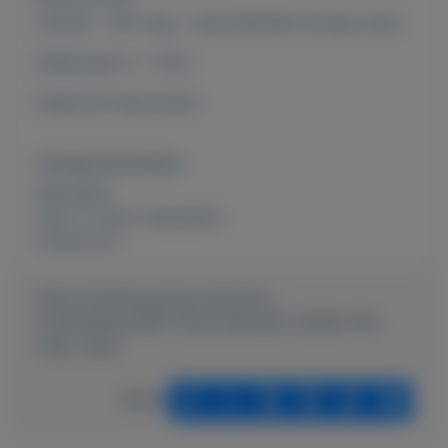
205/65 - R15 velg + band Michelin Energy saver
Steekmaat 5 x 114.3
Ideaal als reservewiel
Overige kenmerken
Rubrieken:
Auto´s
,
Auto onderdelen
Externe url:
https://mijnkoopwaar.nl/a/Auto-
onderdelen/2692-Gratis-Michelin-20565-R15-
velg--band
Delen