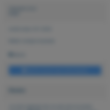
Geplaatst door
Emiel
Actief sinds:
19-1-2022
Bekijk overige koopwaar
Blerick
Bericht sturen naar adverteerder
Bieden
Je moet ingelogd zijn om een bod te kunnen