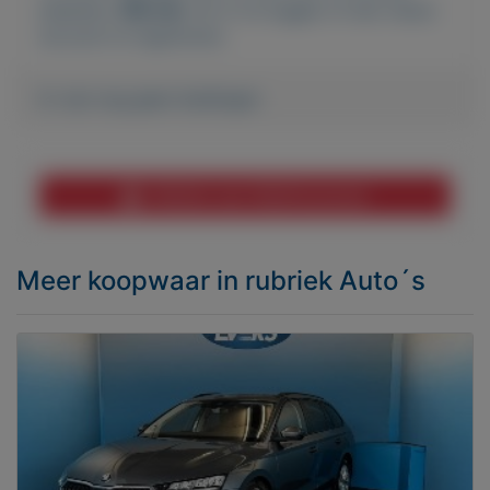
plaatsen.
Klik hier
om in te loggen of een nieuw
account te registreren.
Er zijn nog geen biedingen
Melden aan MijnKoopwaar
Meer koopwaar
in rubriek Auto´s