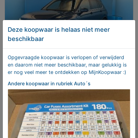
Deze koopwaar is helaas niet meer
beschikbaar
Opgevraagde koopwaar is verlopen of verwijderd
en daarom niet meer beschikbaar, maar gelukkig is
Volkswagen Tiguan 1.5 TSI R-Line OPF (EURO 6d)
er nog veel meer te ontdekken op MijnKoopwaar :)
€ 34950,00
Andere koopwaar
in rubriek Auto´s