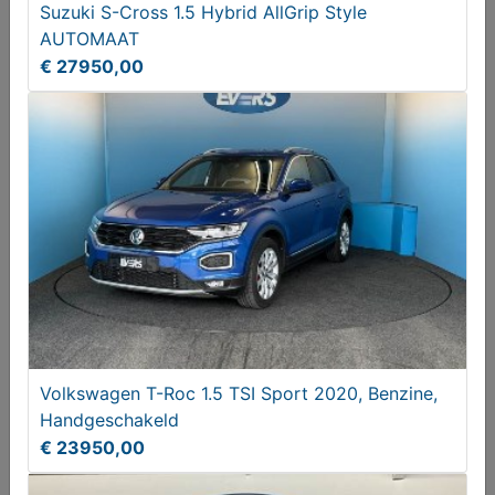
Volkswagen Golf 1.4 eHybrid GTE
Suzuki S-Cross 1.5 Hybrid AllGrip Style
AUTOMAAT
€ 23750,00
€ 27950,00
Skoda Octavia Combi 1.4 TSI PHEV RS iV Bns
Volkswagen T-Roc 1.5 TSI Sport 2020, Benzine,
Handgeschakeld
Verkocht
€ 23950,00