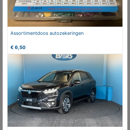
Renault Captur 0.9 TCe Dynamique, Trekhaak
Assortimentdoos autozekeringen
€ 6650,00
€ 6,50