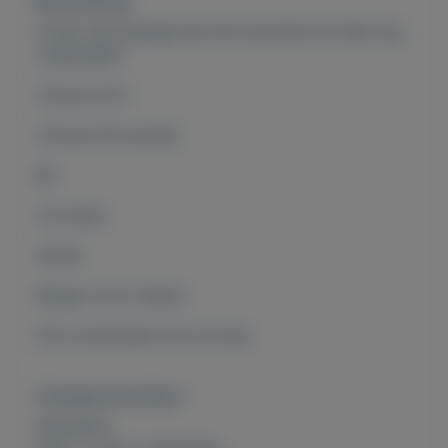
Beschrijving
Ik ben mijn garage aan het opruimen en heb nog
onderdelen:
Citroen 2CV
Citroen DS (snoek)
BX
C5 break
Xantia
Range rover Classic
DS is eventueel ook te koop
Overige kenmerken
Rubrieken: