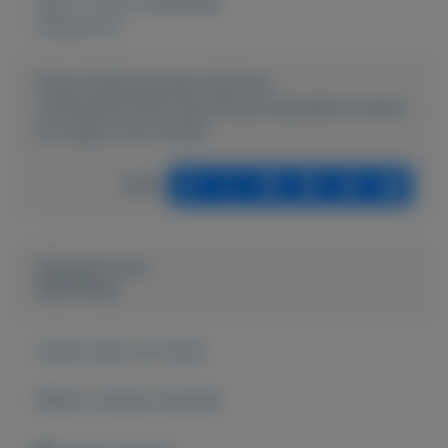
Auto´s
,
Auto onderdelen
Externe url:
https://mijnkoopwaar.nl/a/Auto-
onderdelen/3204-Opruiming-onderdelen-citroen-
en-range-rover-classic
Delen
Geplaatst door
Opruiming
Actief sinds:
6-3-2022
Bekijk overige koopwaar