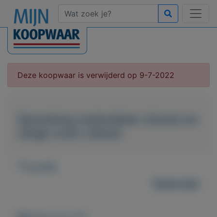
Deze koopwaar is verwijderd op 9-7-2022
Opruiming onderdelen citroen en
range rover classic
T.e.a.b.
Gebruikt
Weergaven: 60x