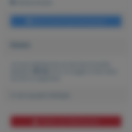
Vijfheerenlanden
Bericht sturen naar adverteerder
Bieden
Je moet ingelogd zijn om een bod te kunnen
plaatsen.
Klik hier
om in te loggen of een nieuw
account te registreren.
Er zijn nog geen biedingen
Melden aan MijnKoopwaar