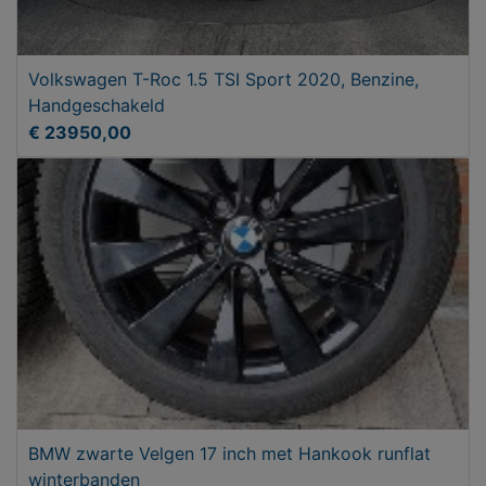
Volkswagen T-Roc 1.5 TSI Sport 2020, Benzine,
Handgeschakeld
€ 23950,00
BMW zwarte Velgen 17 inch met Hankook runflat
winterbanden