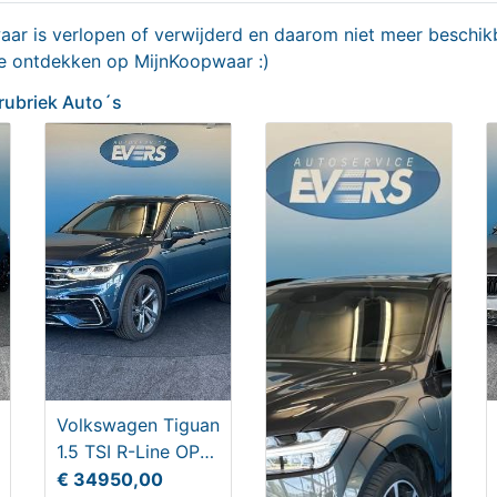
r is verlopen of verwijderd en daarom niet meer beschikb
te ontdekken op MijnKoopwaar :)
ek Auto´s
 rubriek Auto´s
Volkswagen Tiguan
Cee'd Sportswagon Ceed
Skoda Octavia Combi 1.5 
1.5 TSI R-Line OPF
GDI PHEV Dyn+L
MHEV Bns.Ed
(EURO 6d)
€ 34950,00
9945,00
€ 34450,00