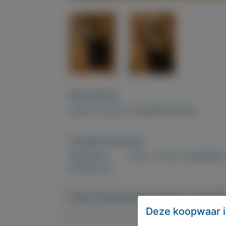
Beschrijving
Gratis TomTom navigatiesysteem.
Overige kenmerken
Rubrieken:
Auto´s
,
Auto onderdelen
Externe url:
https://mijnkoopwaar.nl/a/Auto-onderde
Deze koopwaar i