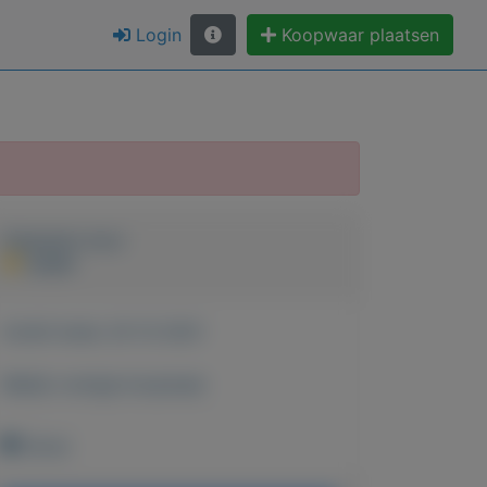
Login
Koopwaar plaatsen
Geplaatst door
Jurjen
Actief sinds:
20-12-2021
Bekijk overige koopwaar
Grave