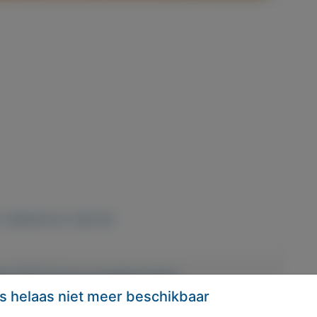
,
Vakantie en vrije tijd
len/3229-Gratis-navigatiesysteem
s helaas niet meer beschikbaar
Delen