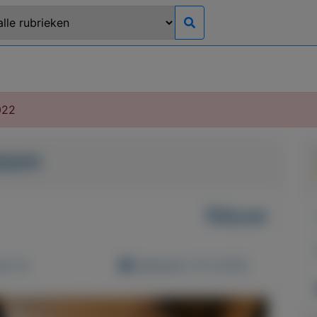
022
teem
Nieuw
d: 0x
Geplaatst: 10-3-2022