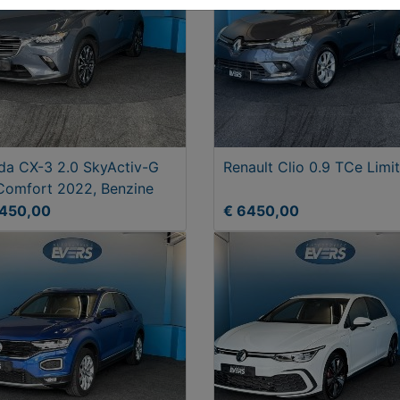
a CX-3 2.0 SkyActiv-G
Renault Clio 0.9 TCe Limi
Comfort 2022, Benzine
1450,00
€ 6450,00