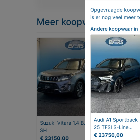
Opgevraagde koopwaa
is er nog veel meer 
Meer koopwaar
in rubri
Andere koopwaar
in
Audi A1 Sportback
Suzuki Vitara 1.4 B.jet Select
Kia 
25 TFSI S-Line
SH
1.6 
AUTOMAAT, LM
€ 23750,00
€ 23150,00
€ 1