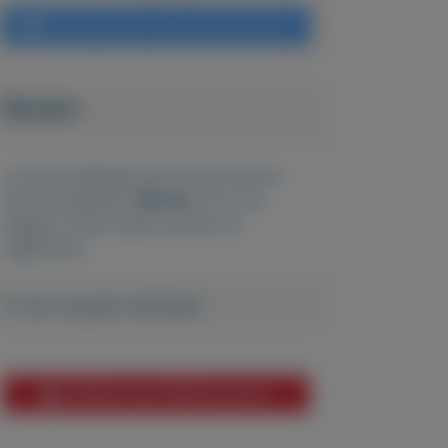
Bericht sturen naar adverteerder
Bieden
Je moet ingelogd zijn om een bod te
kunnen plaatsen.
Klik hier
om in te
loggen of een nieuw account te
registreren.
Er zijn nog geen biedingen
Melden aan MijnKoopwaar