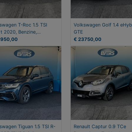
swagen T-Roc 1.5 TSI
Volkswagen Golf 1.4 eHyb
t 2020, Benzine,
GTE
dgeschakeld
3950,00
€ 23750,00
swagen Tiguan 1.5 TSI R-
Renault Captur 0.9 TCe