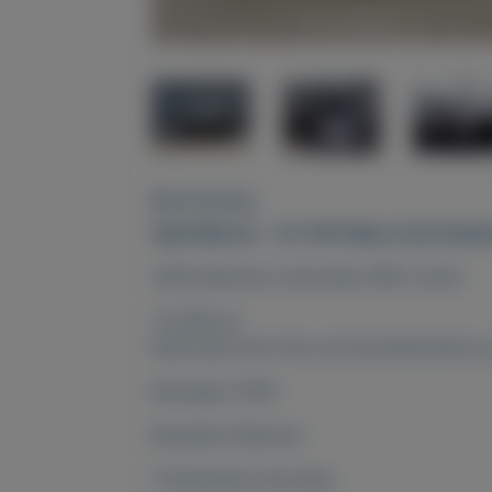
Beschrijving
Opel Meriva - 1.6-16V Maxx Cool Auto
2004, Benzine, Automaat, MPV, Zwart
112.188 km
Nationale Auto Pas: de kilometerstand i
Bouwjaar 2004
Brandstof Benzine
Transmissie Automaat