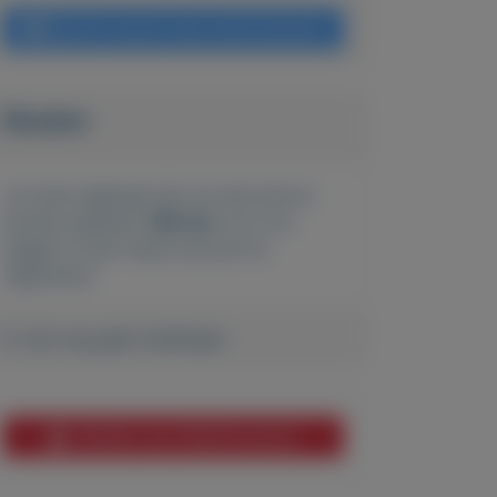
Bericht sturen naar adverteerder
Bieden
Je moet ingelogd zijn om een bod te
kunnen plaatsen.
Klik hier
om in te
loggen of een nieuw account te
registreren.
Er zijn nog geen biedingen
Melden aan MijnKoopwaar