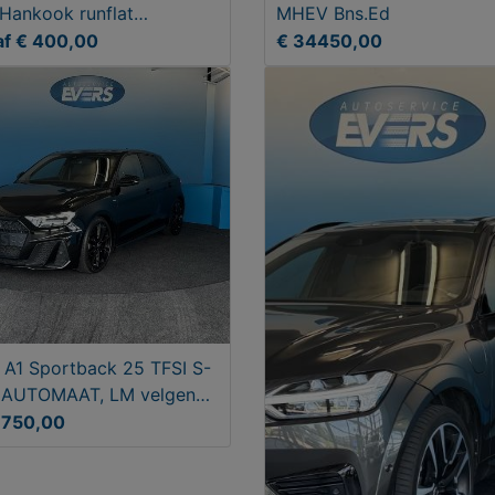
Hankook runflat
MHEV Bns.Ed
erbanden
af € 400,00
€ 34450,00
 A1 Sportback 25 TFSI S-
e AUTOMAAT, LM velgen
nch
3750,00