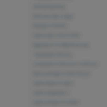
APK Bij aflevering
BTW auto Nee, marge
Kenteken 78-PK-KL
Datum deel 1 30-07-2004
Belasting (±) € 689,00 per jaar
Topsnelheid 178 km/u
Acceleratie 0-100 km/u in 14,30 sec
Motorvermogen 74 kW (101 pk)
Aantal deuren 5-deurs
Aantal zitplaatsen 5
Aantal cilinders 4-cilinder