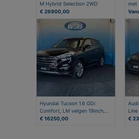
M Hybrid Selection 2WD
met 
wint
€ 26900,00
Van
Hyundai Tucson 1.6 GDi
Audi
Comfort, LM velgen 19inch,
Lin
Trekhaak
18 i
€ 16250,00
€ 2