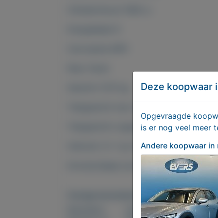
Cilinderinhoud 1598 cc
Energielabel D
Carrosserie MPV
Kleur Zwart
Deze koopwaar i
Gewicht 1275 kg
Trekgewicht max 1200 kg
Opgevraagde koopwaa
Trekgewicht ongeremd 675 kg
is er nog veel meer 
Andere koopwaar
in
Verbruik (±) 1 op 14
Introductiejaar juni 2004
Overige kenmerken
Rubrieken:
Auto´s