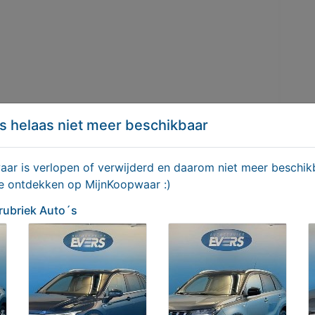
s helaas niet meer beschikbaar
r is verlopen of verwijderd en daarom niet meer beschikb
te ontdekken op MijnKoopwaar :)
 rubriek Auto´s