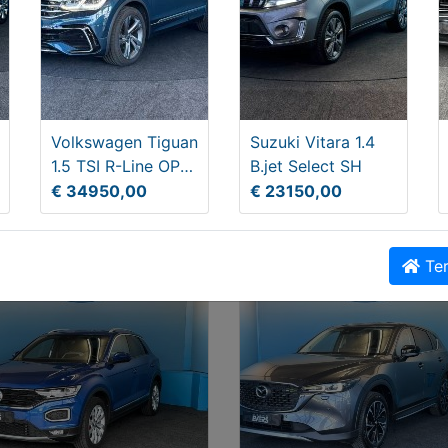
rs.nl/occasions-kopen/26525415-opel-meriva-1-6-
t
Opel-Meriva-16-16V-Maxx-Cool-Automaat
Delen
Volkswagen Tiguan
Suzuki Vitara 1.4
1.5 TSI R-Line OPF
B.jet Select SH
(EURO 6d)
€ 34950,00
€ 23150,00
ek Auto´s
Ter