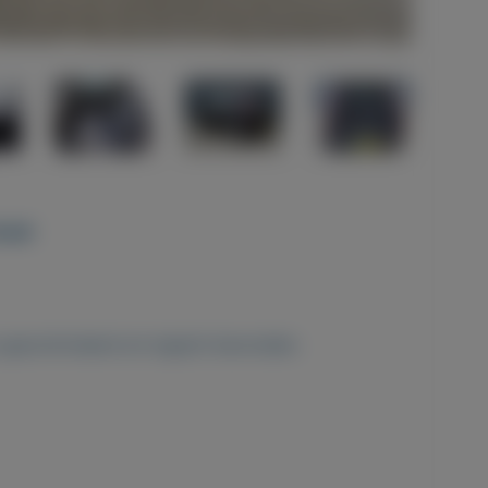
maat
s gecontroleerd en logisch bevonden.