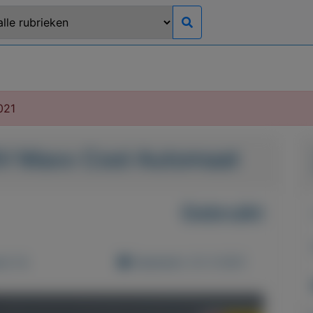
021
16V Maxx Cool Automaat
Gebruikt
d: 0x
Geplaatst: 22-3-2021