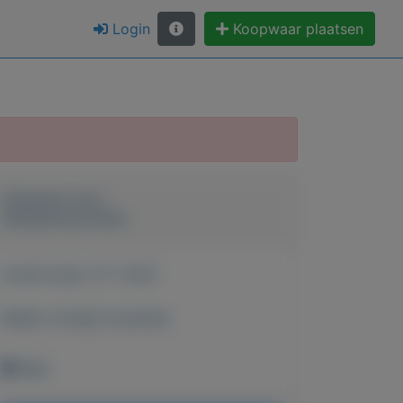
Login
Koopwaar plaatsen
Geplaatst door
Autoservice Evers
Actief sinds:
27-1-2021
Bekijk overige koopwaar
Wehl