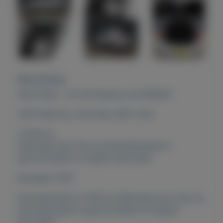
Beschrijving
Seat Altea - 2.0 FSI Stylance AUTOMAAT
2007, Benzine, Automaat, MPV, Grijs
21.158 km
Nationale Auto Pas: de kilometerstand is
gecontroleerd en logisch bevonden.
Bouwjaar 2007
Kilometerstand 21.158 km Nationale Auto Pas: de
kilometerstand is gecontroleerd en logisch
bevonden.