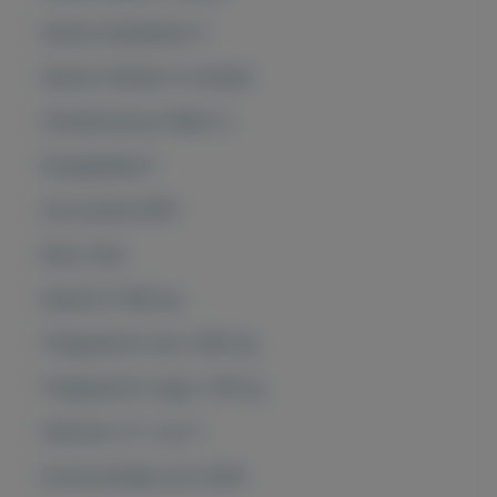
Aantal zitplaatsen 5
Aantal cilinders 4-cilinder
Cilinderinhoud 1984 cc
Energielabel F
Carrosserie MPV
Kleur Grijs
Gewicht 1390 kg
Trekgewicht max 1400 kg
Trekgewicht onger. 740 kg
Verbruik (±) 1 op 11
Introductiejaar juni 2004