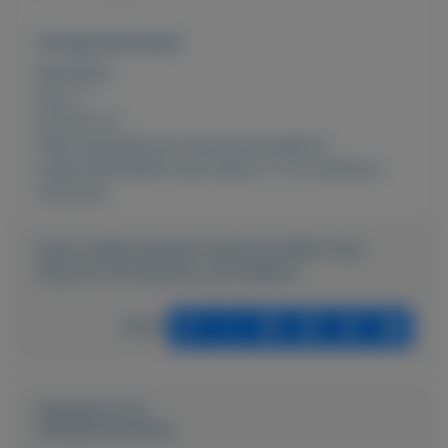
Overige kenmerken
Rubrieken:
Auto´s
Externe url:
https://autoservice-evers.nl/occasions-
kopen/26433844-seat-altea-2-0-fsi-stylance-
automaat
https://mijnkoopwaar.nl/a/Autos/1082-Seat-
Altea-20-FSI-Stylance-AUTOMAAT
Delen
Geplaatst door
Autoservice Evers