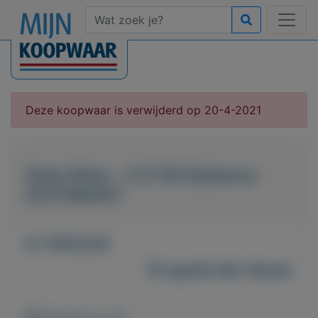
Deze koopwaar is verwijderd op 20-4-2021
Seat Altea - 2.0 FSI Stylance
AUTOMAAT
€ 7450,00
Zo goed als nieuw
Weergaven: 82x