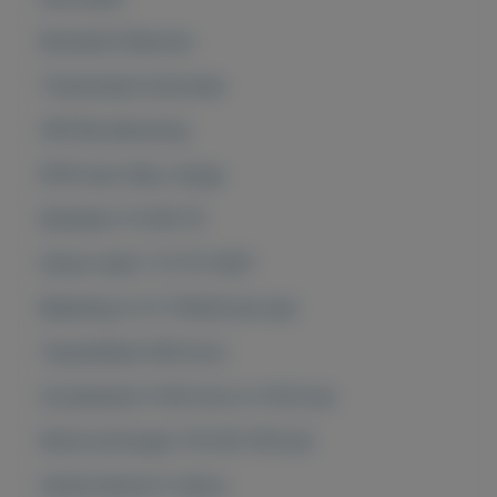
Brandstof Benzine
Transmissie Automaat
APK Bij aflevering
BTW auto Nee, marge
Kenteken 72-XN-TG
Datum deel 1 27-07-2007
Belasting (±) € 784,00 per jaar
Topsnelheid 206 km/u
Acceleratie 0-100 km/u in 10,10 sec
Motorvermogen 110 kW (150 pk)
Aantal deuren 5-deurs