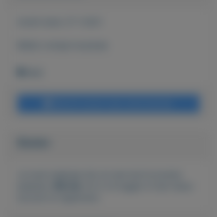
Actief sinds:
27-1-2021
Bekijk overige koopwaar
Wehl
Bericht sturen naar adverteerder
Bieden
Je moet ingelogd zijn om een bod te kunnen
plaatsen.
Klik hier
om in te loggen of een nieuw
account te registreren.