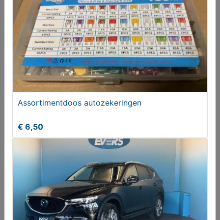
Mazda CX-5 2.0 SkyActiv-G 165 Luxury AUTOMAAT
€ 32950,00
Assortimentdoos autozekeringen
€ 6,50
Mazda CX-30 2.0 SKYACTIV-X M Hybrid Selection
2WD
€ 26900,00