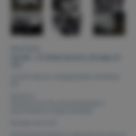
Beschrijving
Fiat 500 - 1.0 TwinAir Pop Airco, LM velgen 16
inch
04-2015, Benzine, Handgeschakeld, Hatchback,
Wit
80.185 km
Nationale Auto Pas: de kilometerstand is
gecontroleerd en logisch bevonden
Bouwjaar April 2015
Kilometerstand 80.185 km Nationale Auto Pas: de