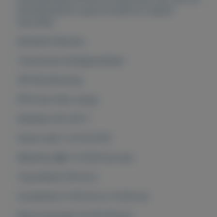
kilometerstand is gecontroleerd en logisch
bevonden.
Brandstof Benzine
Transmissie Handgeschakeld
APK Bij aflevering
BTW auto Nee, marge
Kenteken GD-325-T
Datum deel 1 24-04-2015
Belasting (�) € 233,00 per jaar
Topsnelheid 159 km/u
Acceleratie 0-100 km/u in 15,00 sec
Motorvermogen 44 kW (60 pk)