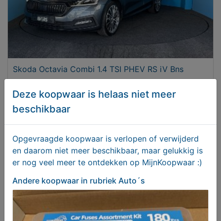
Skoda Octavia Combi 1.4 TSI PHEV RS iV Bns
Deze koopwaar is helaas niet meer
€ 22450,00
beschikbaar
Opgevraagde koopwaar is verlopen of verwijderd
en daarom niet meer beschikbaar, maar gelukkig is
er nog veel meer te ontdekken op MijnKoopwaar :)
Andere koopwaar
in rubriek Auto´s