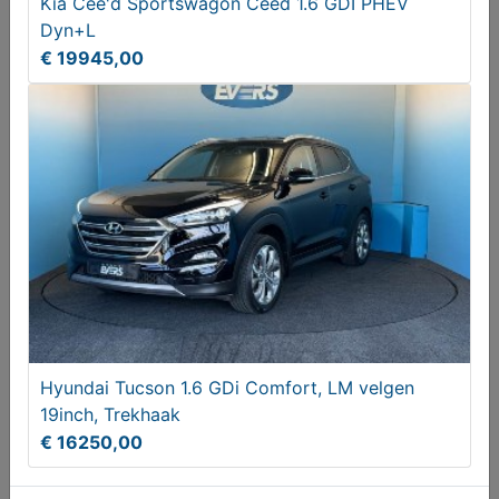
Kia Cee'd Sportswagon Ceed 1.6 GDI PHEV
Dyn+L
€ 19945,00
Volkswagen T-Roc 1.5 TSI Sport 2020, Benzine,
Handgeschakeld
€ 23950,00
Hyundai Tucson 1.6 GDi Comfort, LM velgen
19inch, Trekhaak
€ 16250,00