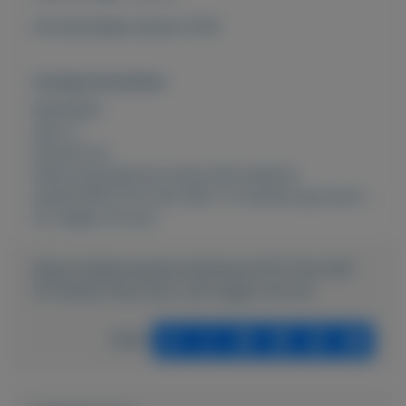
Introductiejaar januari 2014
Overige kenmerken
Rubrieken:
Auto´s
Externe url:
https://autoservice-evers.nl/occasions-
kopen/26571737-fiat-500-1-0-twinair-pop-airco-
lm-velgen-16-inch
https://mijnkoopwaar.nl/a/Autos/1112-Fiat-500-
10-TwinAir-Pop-Airco-LM-velgen-16-inch
Delen