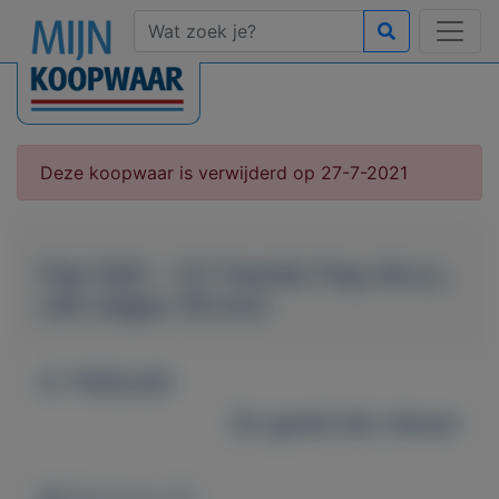
Deze koopwaar is verwijderd op 27-7-2021
Fiat 500 - 1.0 TwinAir Pop Airco,
LM velgen 16 inch
€ 7450,00
Zo goed als nieuw
Weergaven: 81x