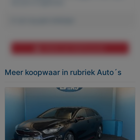
account te registreren.
Er zijn nog geen biedingen
Melden aan MijnKoopwaar
Meer koopwaar
in rubriek Auto´s