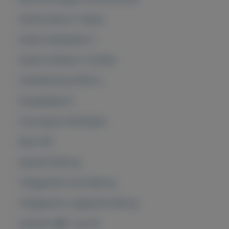
Aantal deuren 3-deurs
Aantal zitplaatsen 4
Aantal cilinders 2-cilinder
Cilinderinhoud 964 cc
Energielabel A
Carrosserie Hatchback
Kleur Wit
Gewicht 840 kg
Trekgewicht max 800 kg
Trekgewicht ongeremd 400 kg
Verbruik (�) 1 op 26