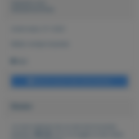
Geplaatst door
Autoservice Evers
Actief sinds:
27-1-2021
Bekijk overige koopwaar
Wehl
Bericht sturen naar adverteerder
Bieden
Je moet ingelogd zijn om een bod te kunnen
plaatsen.
Klik hier
om in te loggen of een nieuw