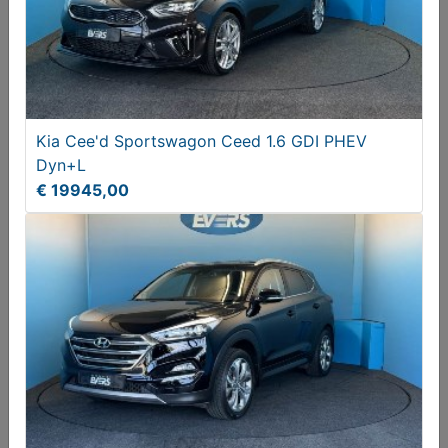
Kia Cee'd Sportswagon Ceed 1.6 GDI PHEV
Dyn+L
€ 19945,00
Audi Q3 - 2.0 TFSI quattro Sport ProLine
AUTOMAAT
€ 21500,00