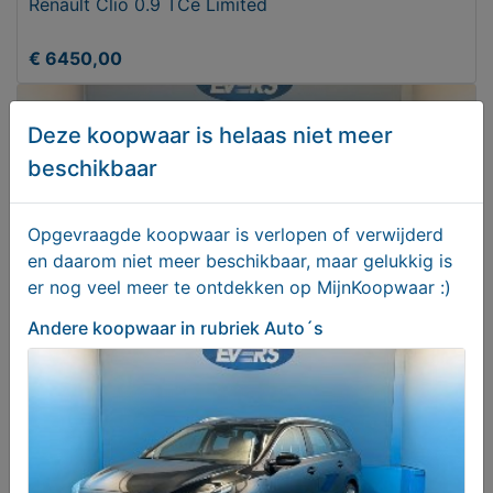
Renault Clio 0.9 TCe Limited
€ 6450,00
Deze koopwaar is helaas niet meer
beschikbaar
Opgevraagde koopwaar is verlopen of verwijderd
en daarom niet meer beschikbaar, maar gelukkig is
er nog veel meer te ontdekken op MijnKoopwaar :)
Andere koopwaar
in rubriek Auto´s
Mazda CX-5 2.5 SkyActive-G 194 Signature
AUTOMAAT
€ 27950,00