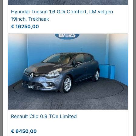
Hyundai Tucson 1.6 GDi Comfort, LM velgen
19inch, Trekhaak
€ 16250,00
Kia Cee'd Sportswagon Ceed 1.6 GDI PHEV Dyn+L
€ 19945,00
Renault Clio 0.9 TCe Limited
€ 6450,00