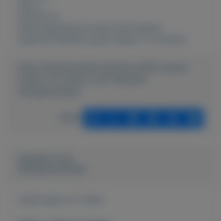
Auto´s
Externe url:
https://autoservice-evers.nl/occasions-
kopen/27202563-suzuki-celerio-1-0-comfort
https://mijnkoopwaar.nl/a/Autos/1652-Suzuki-
Celerio-10-Comfort-2017-Benzine-
Handgeschakeld
Delen
Geplaatst door
Autoservice Evers
Actief sinds:
27-1-2021