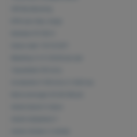
APK Bij aflevering
BTW auto Nee, marge
Kenteken PZ-182-X
Datum deel 1 16-10-2017
Belasting (±) € 233,00 per jaar
Topsnelheid 155 km/u
Acceleratie 0-100 km/u in 14,00 sec
Motorvermogen 50 kW (68 pk)
Aantal deuren 5-deurs
Aantal zitplaatsen 5
Aantal cilinders 3-cilinder