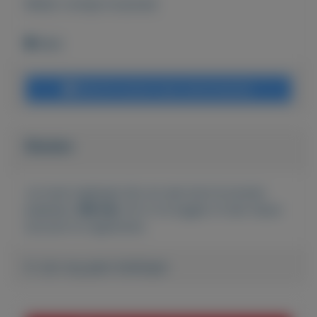
Bekijk overige koopwaar
Wehl
Bericht sturen naar adverteerder
Bieden
Je moet ingelogd zijn om een bod te kunnen
plaatsen.
Klik hier
om in te loggen of een nieuw
account te registreren.
Er zijn nog geen biedingen