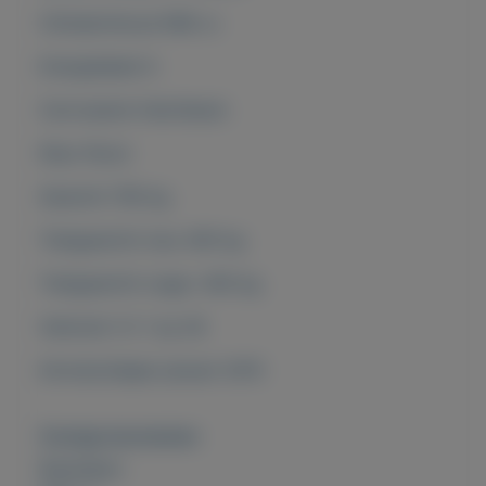
Cilinderinhoud 998 cc
Energielabel A
Carrosserie Hatchback
Kleur Rood
Gewicht 790 kg
Trekgewicht max 400 kg
Trekgewicht onger. 400 kg
Verbruik (±) 1 op 28
Introductiejaar januari 2015
Overige kenmerken
Rubrieken: