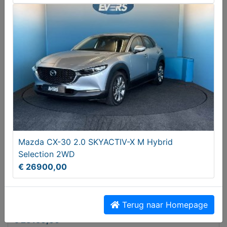
Mazda CX-3 2.0 SkyActiv-G 121 Comfort 2022,
Benzine
€ 21450,00
Mazda CX-30 2.0 SKYACTIV-X M Hybrid
Selection 2WD
€ 26900,00
Suzuki Vitara 1.4 B.jet Select SH
Terug naar Homepage
€ 23150,00