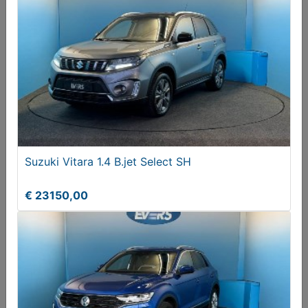
Skoda Octavia Combi 1.5 TSI MHEV Bns.Ed
€ 34450,00
Suzuki Vitara 1.4 B.jet Select SH
€ 23150,00
Kia Pro cee'd Proceed 1.6 T-GDI GT (EURO 6d)
€ 24250,00