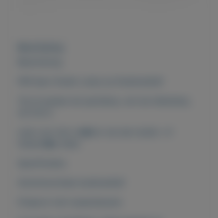
Beschrijving
Beschrijving
PAR Spot Studio Lamp op Studiostatief
Toe te passen als spotlamp, ook als sfeerlamp,
zie foto's.
Leuk voor het cre�ren van een studio- of
industri�le sfeer.
Specificaties:
Aluminium/staal studiostatief
Driepoot met tussensteunen