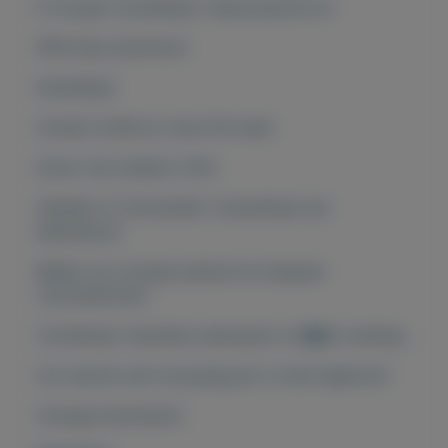
In hoogte verstelbaar: telescopische as
PAR lamp aluminium
Kantelbaar
Zonder lichtbron (max 60 watt)
Snoer met stekker 220v
Ophalen of Verzenden: traceerbaar per
pakketpost
Bekijk ons overige aanbod en bespaar
verzendkosten
Combineer meerdere aankopen in ��n zending.
Uw reactie zien wij graag per e-mail tegemoet
Overige kenmerken