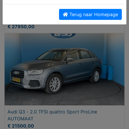
Mazda CX-5 2.5 SkyActive-G 194 Signature
Terug naar Homepage
AUTOMAAT
€ 27950,00
Audi Q3 - 2.0 TFSI quattro Sport ProLine
AUTOMAAT
€ 21500,00