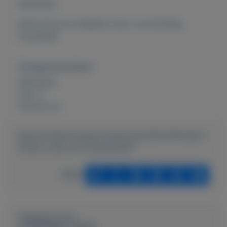
Rubrieken:
Electronica en witgoed, Huis- en inrichting,
Fotografie
Overige kenmerken
Rubrieken:
Auto´s
Externe url:
https://mijnkoopwaar.nl/a/Autos/2152-PAR-Spot-
Studio-Lamp-op-Studiostatief
Delen
Geplaatst door
SCHEERENS JENNY