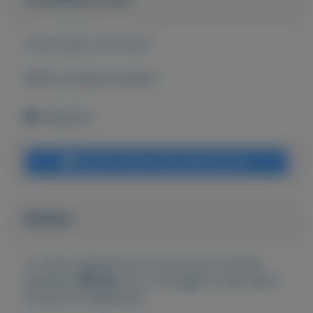
Actief sinds:
23-9-2021
Bekijk overige koopwaar
Onbekend
Bericht sturen naar adverteerder
Bieden
Je moet ingelogd zijn om een bod te kunnen
plaatsen.
Klik hier
om in te loggen of een nieuw
account te registreren.