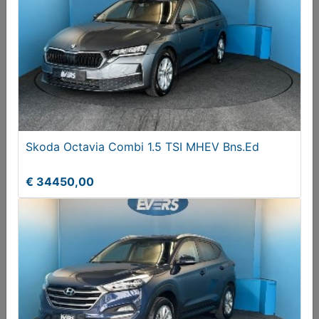
Assortimentdoos autozekeringen
€ 6,50
Skoda Octavia Combi 1.5 TSI MHEV Bns.Ed
€ 34450,00