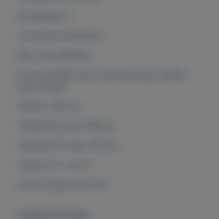
Energielabel C
Carrosserie Hatchback
Kleur Grijs (Metallic)
Oorspronkelijke kleur Anthracite grey metallic
(grijs metallic
Gewicht 1300 kg
Trekgewicht max 1300 kg
Trekgewicht onger. 650 kg
Verbruik (±) 1 op 14
Introductiejaar juni 2007
Overige kenmerken