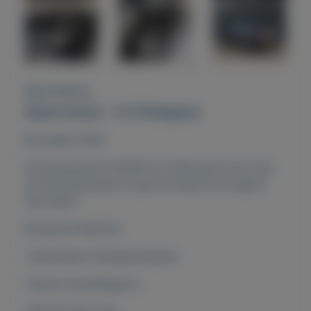
Beschrijving
Skoda Octavia - 1.8 TSI Elegance
Bouwjaar 2008
Kilometerstand 181.665 km Nationale Auto Pas:
de kilometerstand is gecontroleerd en logisch
bevonden.
Brandstof Benzine
Transmissie Handgeschakeld
Aantal versnellingen 6