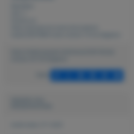
Rubrieken:
Auto´s
Externe url:
https://autoservice-evers.nl/occasions-
kopen/28411899-koda-octavia-1-8-tsi-elegance
https://mijnkoopwaar.nl/a/Autos/2240-Skoda-
Octavia-18-TSI-Elegance
Delen
Geplaatst door
Autoservice Evers
Actief sinds:
27-1-2021