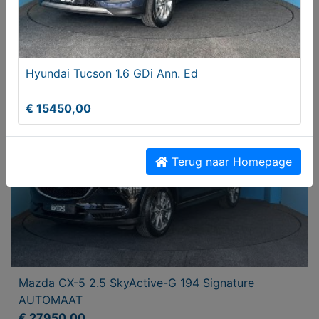
Volkswagen Tiguan 1.5 TSI R-Line OPF (EURO 6d)
€ 34950,00
Hyundai Tucson 1.6 GDi Ann. Ed
€ 15450,00
Terug naar Homepage
Mazda CX-5 2.5 SkyActive-G 194 Signature
AUTOMAAT
€ 27950,00