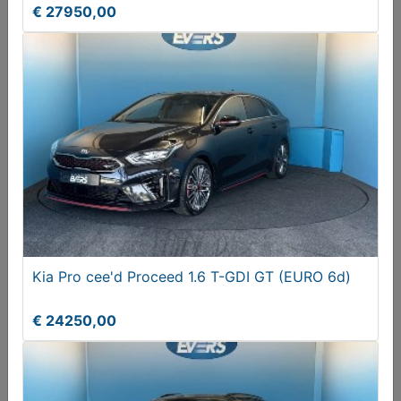
€ 27950,00
Renault Clio 0.9 TCe Limited
€ 6450,00
Kia Pro cee'd Proceed 1.6 T-GDI GT (EURO 6d)
€ 24250,00