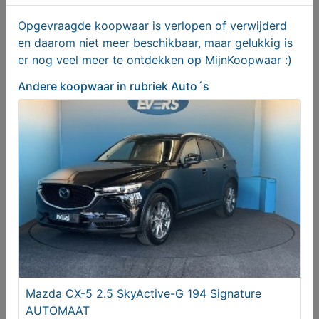
Hyundai Tucson 1.6 GDi Comfort, LM velgen 19inch,
Opgevraagde koopwaar is verlopen of verwijderd
Trekhaak
en daarom niet meer beschikbaar, maar gelukkig is
€ 16250,00
er nog veel meer te ontdekken op MijnKoopwaar :)
Andere koopwaar
in rubriek Auto´s
BMW zwarte Velgen 17 inch met Hankook runflat
winterbanden
Vanaf € 400,00
Mazda CX-5 2.5 SkyActive-G 194 Signature
AUTOMAAT