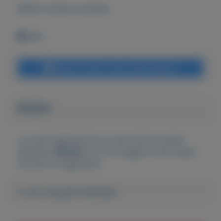
Bekijk overige koopwaar
Wehl
Bericht sturen naar adverteerder
Bieden
Je moet ingelogd zijn om een bod te kunnen
plaatsen.
Klik hier
om in te loggen of een nieuw
account te registreren.
Er zijn nog geen biedingen