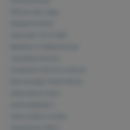
APK Bij aflevering
BTW auto Nee, marge
Kenteken 83-ZB-ZG
Datum deel 1 02-01-2008
Belasting (±) € 689,00 per jaar
Topsnelheid 223 km/u
Acceleratie 0-100 km/u in 8,10 sec
Motorvermogen 118 kW (160 pk)
Aantal deuren 5-deurs
Aantal zitplaatsen 5
Aantal cilinders 4-cilinder
Cilinderinhoud 1798 cc