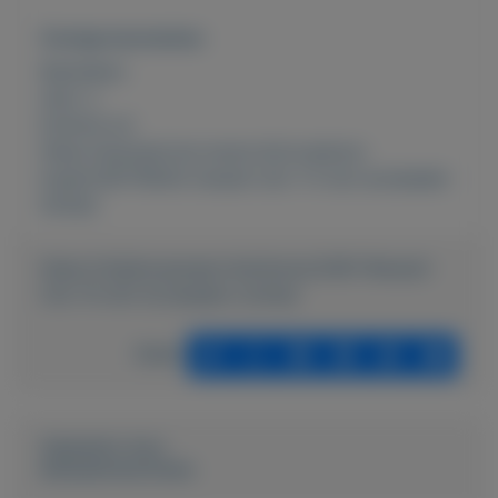
Overige kenmerken
Rubrieken:
Auto´s
Externe url:
https://autoservice-evers.nl/occasions-
kopen/28778043-renault-clio-1-5-dci-ecoleader-
limited
https://mijnkoopwaar.nl/a/Autos/2481-Renault-
Clio-15-dCi-Ecoleader-Limited
Delen
Geplaatst door
Autoservice Evers