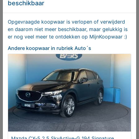
beschikbaar
Opgevraagde koopwaar is verlopen of verwijderd
Volkswagen Golf 1.4 eHybrid GTE
en daarom niet meer beschikbaar, maar gelukkig is
er nog veel meer te ontdekken op MijnKoopwaar :)
€ 23750,00
Andere koopwaar
in rubriek Auto´s
Ford Fiesta 1.0 Style, Airco 4 Seizoenen banden
Mazda CX-5 2.5 SkyActive-G 194 Signature