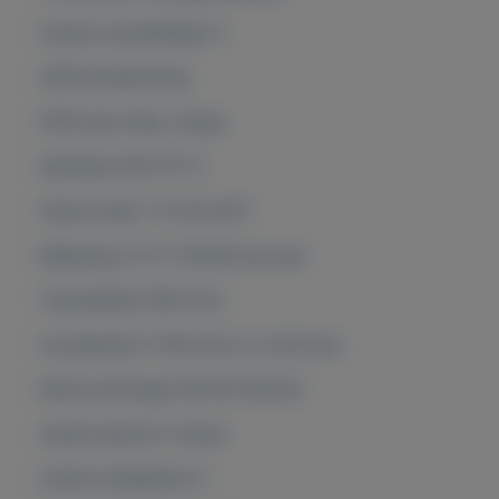
Aantal versnellingen 5
APK Bij aflevering
BTW auto Nee, marge
Kenteken NX-377-S
Datum deel 1 12-05-2017
Belasting (±) € 1.104,00 per jaar
Topsnelheid 180 km/u
Acceleratie 0-100 km/u in 12,00 sec
Motorvermogen 66 kW (90 pk)
Aantal deuren 5-deurs
Aantal zitplaatsen 5