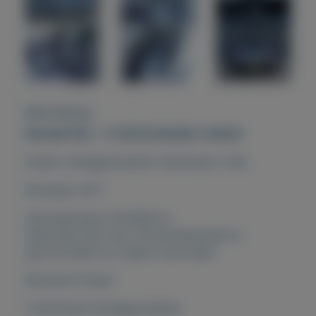
Beschrijving
Renault Clio - 1.5 dCi Ecoleader Limited
Diesel, Handgeschakeld, Hatchback, Grijs
Bouwjaar 2017
Kilometerstand 144.988 km
Nationale Auto Pas: de kilometerstand is
gecontroleerd en logisch bevonden.
Brandstof Diesel
Transmissie Handgeschakeld