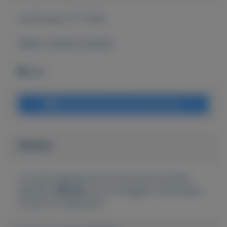
Actief sinds:
27-1-2021
Bekijk overige koopwaar
Wehl
Bericht sturen naar adverteerder
Bieden
Je moet ingelogd zijn om een bod te kunnen
plaatsen.
Klik hier
om in te loggen of een nieuw
account te registreren.