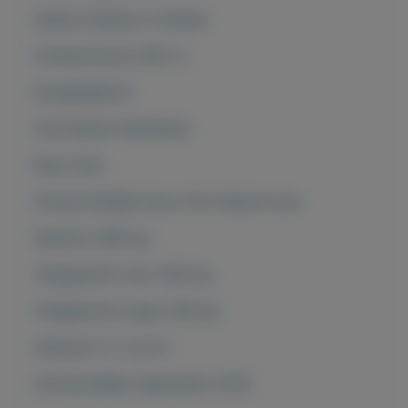
Aantal cilinders 4-cilinder
Cilinderinhoud 1461 cc
Energielabel B
Carrosserie Hatchback
Kleur Grijs
Oorspronkelijke kleur Gris titanium kpn
Gewicht 1065 kg
Trekgewicht max 1200 kg
Trekgewicht onger. 580 kg
Verbruik (±) 1 op 31
Introductiejaar september 2016