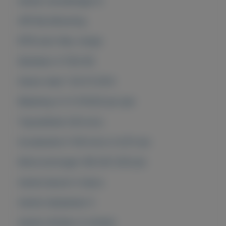
Aantal versnellingen 8
APK Bij aflevering
BTW auto Nee, marge
Kenteken 4-TGG-80
Datum deel 1 30-01-2014
Belasting (±) € 974,00 per jaar
Topsnelheid 230 km/u
Acceleratie 0-100 km/u in 6,70 sec
Motorvermogen 180 kW (245 pk)
Aantal deuren 5-deurs
Aantal zitplaatsen 5
Aantal cilinders 4-cilinder