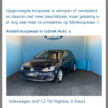
Skoda Octavia Combi 1.5 TSI MHEV Bns.Ed
Opgevraagde koopwaar is verlopen of verwijderd
en daarom niet meer beschikbaar, maar gelukkig is
€ 34450,00
er nog veel meer te ontdekken op MijnKoopwaar :)
Andere koopwaar
in rubriek Auto´s
Suzuki Vitara 1.4 B.jet Select SH
Volkswagen Golf 1.2 TSI Highline, 5-Deurs
€ 23150,00