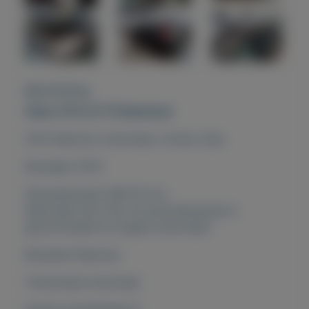
Beschrijving
Volvo V70 2.0 T5 Summum
2014, Benzine, Automaat, Combi, Grijs
Bouwjaar 2014
Kilometerstand 189.747 km
Nationale Auto Pas: de kilometerstand is
gecontroleerd en logisch bevonden.
Brandstof Benzine
Transmissie Automaat