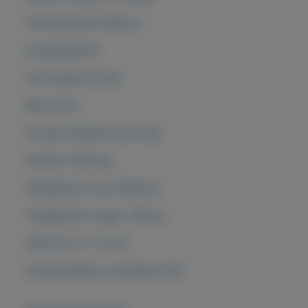
Cilinderinhoud 1969 cc
Energielabel B
Carrosserie Combi
Kleur Grijs
Oorspronkelijke kleur Grijs
Gewicht 1565 kg
Trekgewicht max 1800 kg
Trekgewicht onger. 750 kg
Verbruik (±) 1 op 16
Introductiejaar november 2013