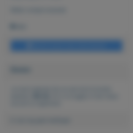
Bekijk overige koopwaar
Wehl
Bericht sturen naar adverteerder
Bieden
Je moet ingelogd zijn om een bod te kunnen
plaatsen.
Klik hier
om in te loggen of een nieuw
account te registreren.
Er zijn nog geen biedingen