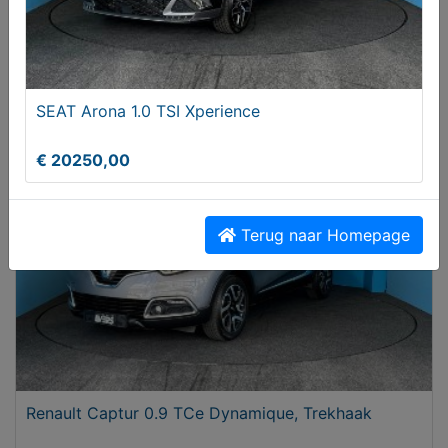
Mazda CX-5 2.5 SkyActive-G 194 Signature
AUTOMAAT
SEAT Arona 1.0 TSI Xperience
€ 27950,00
€ 20250,00
Terug naar Homepage
Renault Captur 0.9 TCe Dynamique, Trekhaak