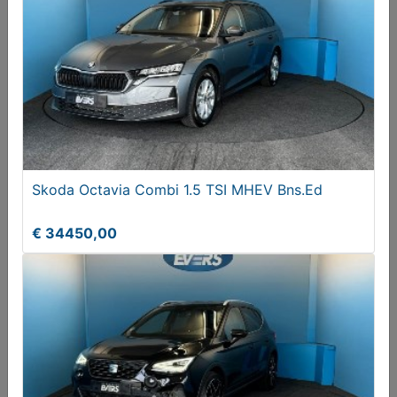
Mazda CX-3 2.0 SkyActiv-G 121 Comfort 2022,
Benzine
Skoda Octavia Combi 1.5 TSI MHEV Bns.Ed
€ 21450,00
€ 34450,00