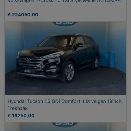
Volkswagen T-Cross 1.0 TSI Style R-line AUTOMAAT
€ 224050,00
Hyundai Tucson 1.6 GDi Comfort, LM velgen 19inch,
Trekhaak
€ 16250,00