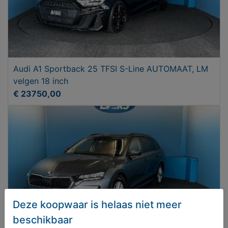
Audi A1 Sportback 25 TFSI S-Line AUTOMAAT, LM
velgen 18 inch
€ 23750,00
Deze koopwaar is helaas niet meer
beschikbaar