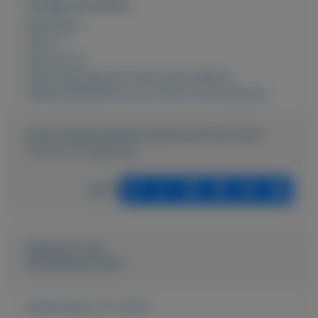
Overige kenmerken
Rubrieken:
Auto´s
Externe url:
https://autoservice-evers.nl/occasions-
kopen/29165491-volvo-v70-2-0-t5-summum
https://mijnkoopwaar.nl/a/Autos/2519-Volvo-
V70-20-T5-Summum
Delen
Geplaatst door
Autoservice Evers
Actief sinds:
27-1-2021