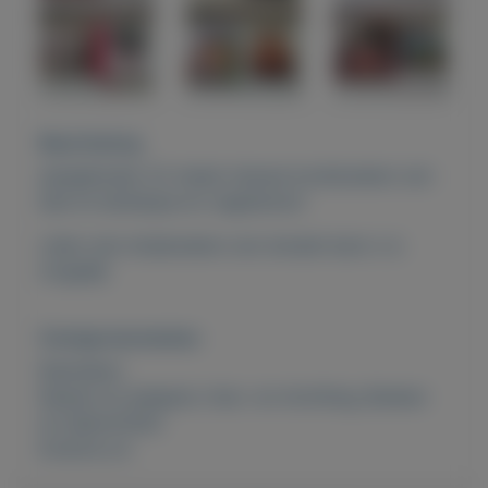
Beschrijving
aangeboden 22 meest nieuwe kookboeken ook
bak en barbeque en vegetarisch
ruilen met stripboeken ook donald duck s is
mogelijk
Overige kenmerken
Rubrieken:
Keuken en eetgerei
,
Huis- en inrichting
,
Boeken
en tijdschriften
Externe url: