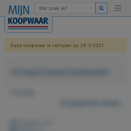
Deze koopwaar is verlopen op 28-3-2021
22 meest nieuwe kookboeken
T.e.a.b.
Zo goed als nieuw
Weergaven: 52x
Bewaard: 0x