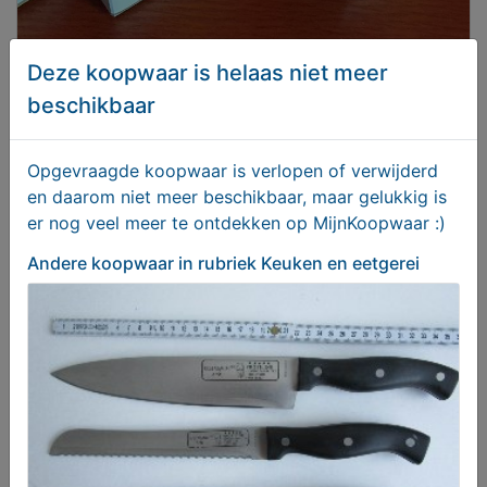
Deze koopwaar is helaas niet meer
beschikbaar
Amstel Oprichters Vaasjes 25c
Opgevraagde koopwaar is verlopen of verwijderd
en daarom niet meer beschikbaar, maar gelukkig is
Vanaf € 20,00
er nog veel meer te ontdekken op MijnKoopwaar :)
Andere koopwaar
in rubriek Keuken en eetgerei