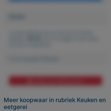
Bieden
Je moet ingelogd zijn om een bod te kunnen
plaatsen.
Klik hier
om in te loggen of een nieuw
account te registreren.
Er zijn nog geen biedingen
Melden aan MijnKoopwaar
Meer koopwaar
in rubriek Keuken en
eetgerei