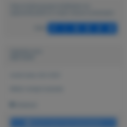
https://mijnkoopwaar.nl/a/Boeken-en-
tijdschriften/829-22-meest-nieuwe-kookboeken
Delen
Geplaatst door
derk schrik
Actief sinds:
28-2-2021
Bekijk overige koopwaar
Onbekend
Bericht sturen naar adverteerder