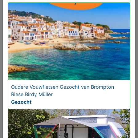
Riese Birdy Müller en of Brompton Vouwfietsen
Oudere Vouwfietsen Gezocht van Brompton
Gezocht
Riese Birdy Müller
Gezocht
Gezocht