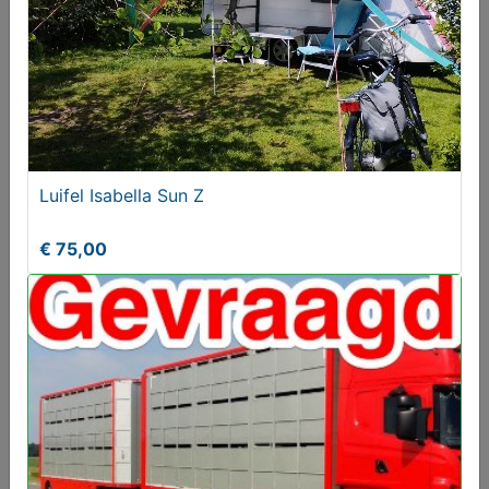
1 of 2 Koga Pace Elektrische Fietsen Gezocht met
Luifel Isabella Sun Z
Kenteken
Gezocht
€ 75,00