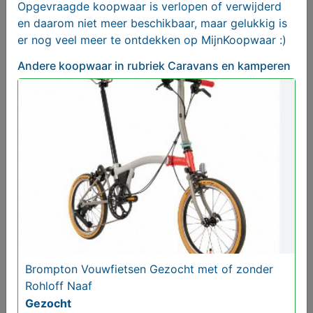
Opgevraagde koopwaar is verlopen of verwijderd
en daarom niet meer beschikbaar, maar gelukkig is
Brompton en of Riese Birdy Müller Vouwfietsen
er nog veel meer te ontdekken op MijnKoopwaar :)
Gezocht
Gezocht
Andere koopwaar
in rubriek Caravans en kamperen
Brompton Vouwfietsen Gezocht met of zonder
Brompton Vouwfietsen Gezocht met of zonder
Rohloff Naaf
Rohloff Naaf
Gezocht
Gezocht