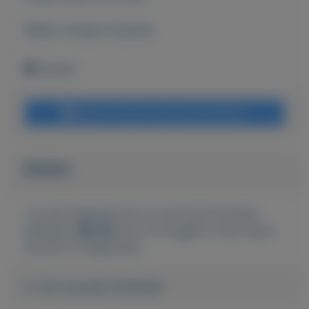
Bekijk overige koopwaar
Havelte
Bericht sturen naar adverteerder
Bieden
Je moet ingelogd zijn om een bod te kunnen
plaatsen.
Klik hier
om in te loggen of een nieuw
account te registreren.
Er zijn nog geen biedingen