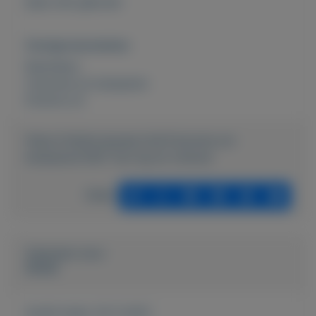
bijna niet gebruikt
Overige kenmerken
Rubrieken:
Caravans en kamperen
Externe url:
https://mijnkoopwaar.nl/a/Caravans-en-
kamperen/1561-Tuin-lig-en-zitstoel
Delen
Geplaatst door
Gerda
Actief sinds:
25-5-2021