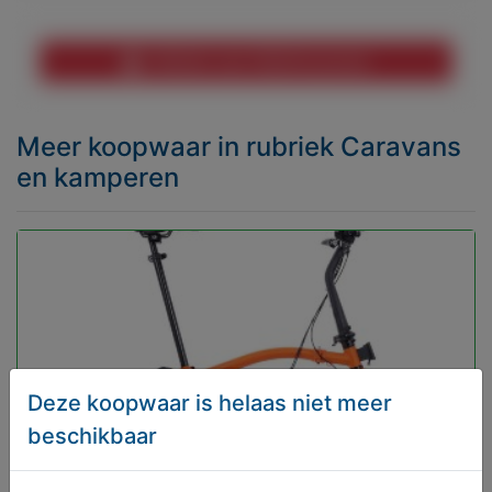
Melden aan MijnKoopwaar
Meer koopwaar
in rubriek Caravans
en kamperen
Deze koopwaar is helaas niet meer
beschikbaar