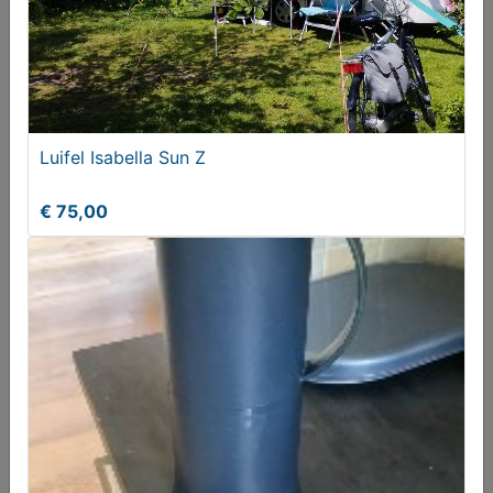
Luifel Isabella Sun Z
€ 75,00
Riese Birdy Müller en of Brompton Vouwfietsen
Gezocht
Gezocht