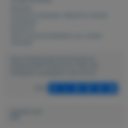
Rubrieken:
Caravans en kamperen
,
Vakantie en vrije tijd
,
Accessoires
Externe url:
https://youtu.be/J4z0j2bIlms voor verdere
informatie
https://mijnkoopwaar.nl/a/Caravans-en-
kamperen/3901-Solarpod-pro-1000-met-
uitklapbaar-zonnepaneel-overal-stroom
Delen
Geplaatst door
Dolf