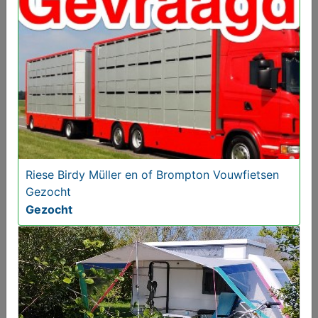
Gezocht
Riese Birdy Müller en of Brompton Vouwfietsen
Gezocht
Gezocht
Brompton Vouwfietsen Gezocht met of zonder
Rohloff Naaf
Gezocht