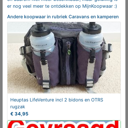
er nog veel meer te ontdekken op MijnKoopwaar :)
Andere koopwaar
in rubriek Caravans en kamperen
1 of 2 Koga Pace Elektrische Fietsen Gezocht met
Kenteken
Gezocht
Heuptas LifeVenture incl 2 bidons en OTRS
rugzak
€ 34,95
1 of 2 Riese Müller Supercharger Fietsen Gezocht
Gevraagd