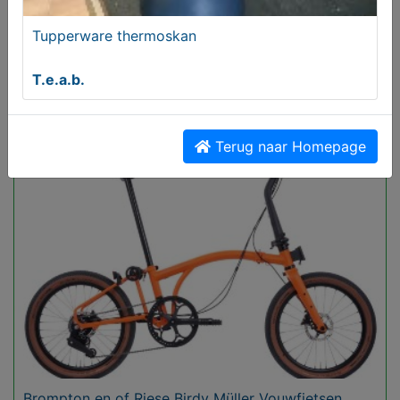
Tupperware thermoskan
T.e.a.b.
Oudere Vouwfietsen Gezocht van Brompton Riese
Birdy Müller
Gezocht
Terug naar Homepage
Brompton en of Riese Birdy Müller Vouwfietsen