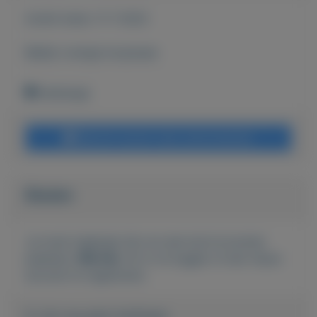
Actief sinds:
11-7-2022
Bekijk overige koopwaar
Koekange
Bericht sturen naar adverteerder
Bieden
Je moet ingelogd zijn om een bod te kunnen
plaatsen.
Klik hier
om in te loggen of een nieuw
account te registreren.
Er zijn nog geen biedingen