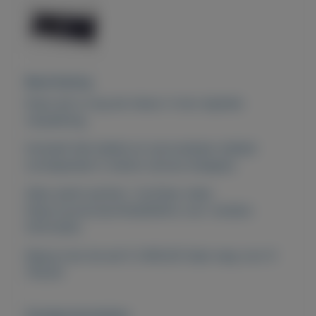
Beschrijving
Deze set is nog als nieuw. In de originele
verpakking,
Inclusief alle kabels en opvouwbaar dubbel
zonnepaneel in sterke canvas draagtas.
Alles werkt perfect. YouTube video
https://youtu.be/J4z0j2bIlms voor verdere
informatie.
Nieuw kost de set € 2400,00 Gaat weg voor €
700,00
Overige kenmerken