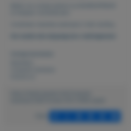
Bekijk ons overige aanbod op MIJNKOOPWAAR
en bespaar verzendkosten.
Combineer meerdere aankopen in één zending.
Uw reactie zien wij graag via e-mail tegemoet.
Overige kenmerken
Rubrieken:
Computer hardware
Externe url:
https://mijnkoopwaar.nl/a/Computer-
hardware/1308-Pioneer-DVD-S106S-speler
Delen