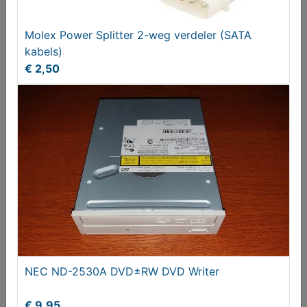
€ 9,95
Molex Power Splitter 2-weg verdeler (SATA
kabels)
€ 2,50
QIC-Wide QW5122F Mini Data Cartridge
€ 5,95
NEC ND-2530A DVD±RW DVD Writer
€ 9,95