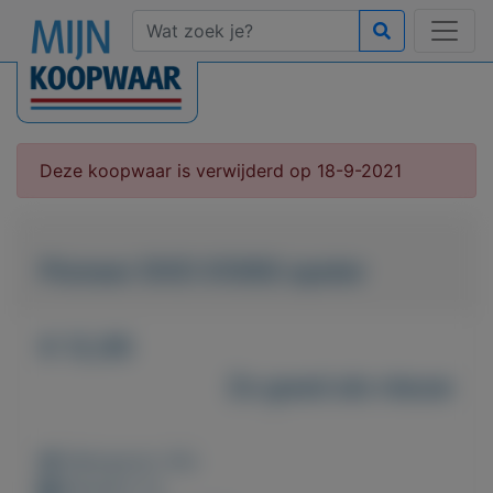
Deze koopwaar is verwijderd op 18-9-2021
Pioneer DVD S106S speler
€ 12,95
Zo goed als nieuw
Weergaven: 60x
Bewaard: 0x