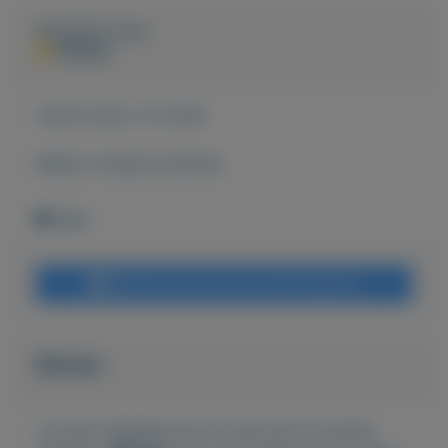
Geplaatst door
PERON
Actief sinds:
3-2-2020
Bekijk overige koopwaar
Wehl
Bericht sturen naar adverteerder
Bieden
Je moet ingelogd zijn om een bod te kunnen