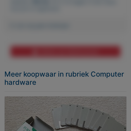
plaatsen.
Klik hier
om in te loggen of een nieuw
account te registreren.
Er zijn nog geen biedingen
Melden aan MijnKoopwaar
Meer koopwaar
in rubriek Computer
hardware