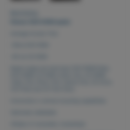
Beschrijving
Pioneer DVD S106S speler
Average Access Time
-95ms DVD-ROM
-80 ms CD-ROM
Reads single and dual layer DVD-ROM/Video,
DVD-R/RW, CD-ROM, Audio CDs, CD-R/RW,
Video CDs, Photo CDs, Hybrid CDs, CD-Extra
(CD-Plus) and CD-Text Discs
Horizontal or vertical mounting capabilities
Optioneel, datakabel.
Afhalen of verzenden, traceerbaar