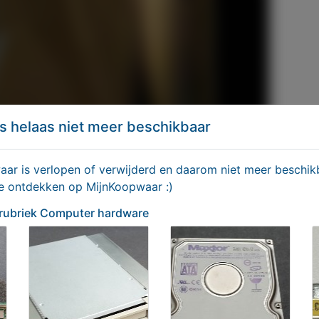
s helaas niet meer beschikbaar
r is verlopen of verwijderd en daarom niet meer beschikb
te ontdekken op MijnKoopwaar :)
 rubriek Computer hardware