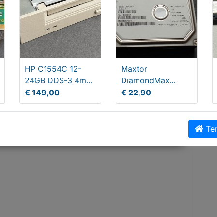
HP C1554C 12-
Maxtor
24GB DDS-3 4mm
DiamondMax
SCSI Internal
200GB harddisk
€ 149,00
€ 22,90
Trade-Ready Tape
schijf
D
Ter