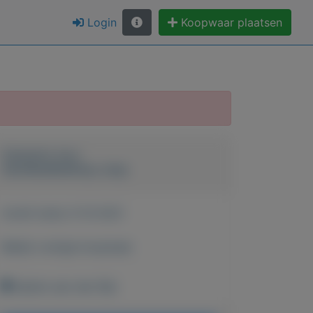
Login
Koopwaar plaatsen
Geplaatst door
VanAllesWatShop-Joop
Actief sinds:
9-10-2021
Bekijk overige koopwaar
Alphen aan den Rijn