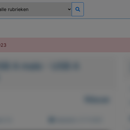
023
SB A male - USB A
Nieuw
d: 0x
Geplaatst: 21-11-2021