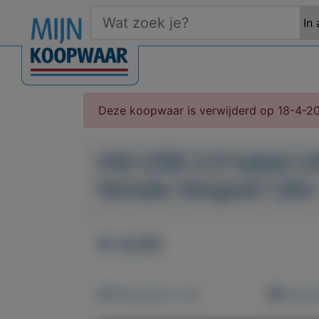
Deze koopwaar is verwijderd op 18-4-2
HQ USB 2.0 kabel U
female Verguld 1,8m
€ 4,50
Weergaven: 35x
Bewaar