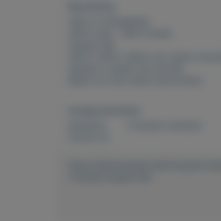
Beschrijving
USB 2.0 Verlengkabel
USB A male - USB A female
Verguld 1,8m
HQCC-143HS [elders met 'gratis verzen
Ophalen in Alphen aan den Rijn
Bekijk ook mijn andere advertenties
Overige kenmerken
Rubrieken:
Computer hardware
Externe url:
https://mijnkoopwaar.nl/a/Computer-h
A-female-Verguld-18m