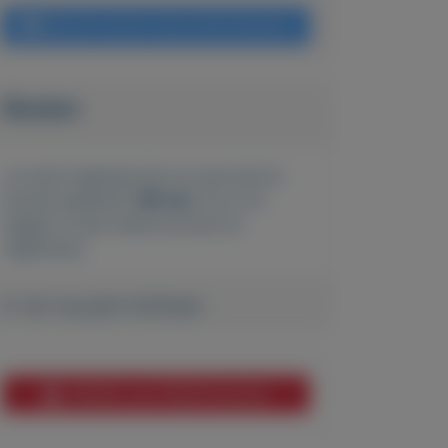
Bericht sturen naar adverteerder
Bieden
Je moet ingelogd zijn om een bod te
kunnen plaatsen.
Klik hier
om in te
loggen of een nieuw account te
registreren.
Er zijn nog geen biedingen
Melden aan MijnKoopwaar