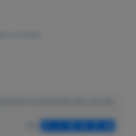
den' voor €18,95]
ardware/2475-HQ-USB-20-kabel-USB-A-male-USB-
Delen