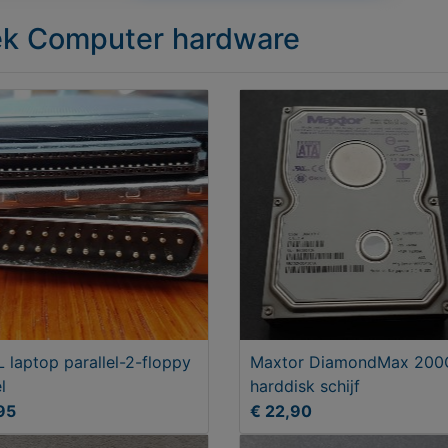
iek Computer hardware
 laptop parallel-2-floppy
Maxtor DiamondMax 200
l
harddisk schijf
95
€ 22,90