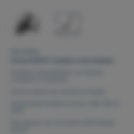
Beschrijving
Eminent EM4577 d
raadloze netwerkadapter
Draadloze netwerkadapter voor desktop
computers en notebooks.
Externe antenne voor optimale ontvangst.
Geavanceerde draadloze security: WEP, WPA en
WPA2.
Zeer geschikt voor de Eminent 300N Wireless
Routers.