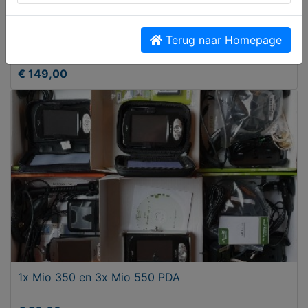
Terug naar Homepage
HP C1554C 12-24GB DDS-3 4mm SCSI Internal
Trade-Ready Tape D
€ 149,00
1x Mio 350 en 3x Mio 550 PDA