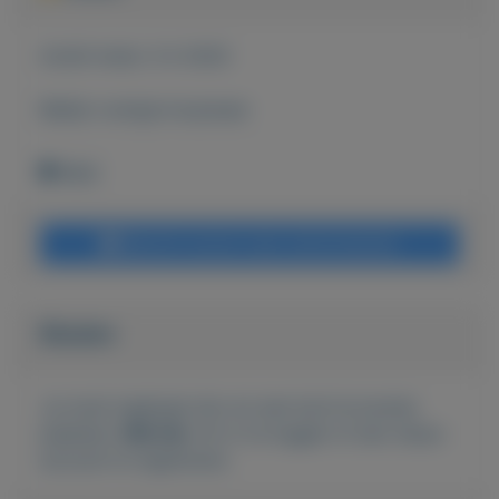
Actief sinds:
3-2-2020
Bekijk overige koopwaar
Wehl
Bericht sturen naar adverteerder
Bieden
Je moet ingelogd zijn om een bod te kunnen
plaatsen.
Klik hier
om in te loggen of een nieuw
account te registreren.