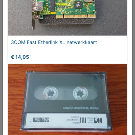
3COM Fast Etherlink XL netwerkkaart
€ 14,95
Creatix Ctx601 CNR intern Modem
€ 7,95