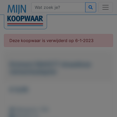
Deze koopwaar is verwijderd op 6-1-2023
Eminent EM4577 draadloze
netwerkadapter
€ 9,95
Weergaven: 136x
Bewaard: 0x