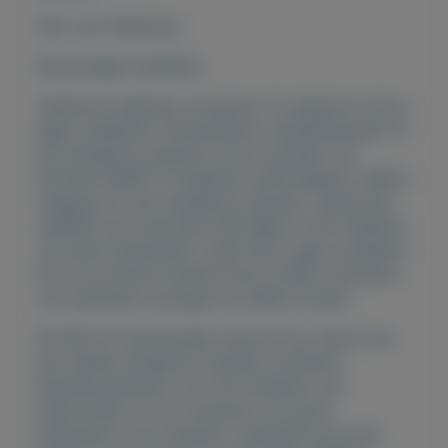
Ook voor Windows
Eenvoudige installatie.
Verbind je desktop computer of notebook met je
eigen draadloze thuisnetwerk, bedrijfsnetwerk of
het draadloze netwerk van je vrienden. De
Eminent EM4577 Draadloze USB Adapter creËert
toegang tot een draadloos netwerk. Dankzij de
snelheid van maximaal 300 Mbps is het kopiëren
van grote bestanden, zoals films, geen probleem.
Door de externe antenne ben je altijd verzekerd
van optimale ontvangst op iedere locatie.
De 802.11n technologie zorgt ervoor dat je van
een stabiel draadloos netwerk profiteert.
Speciaal geschikt voor het streamen van
audio/video en het versturen van grote
bestanden via je netwerk. Uiteraard kun je de