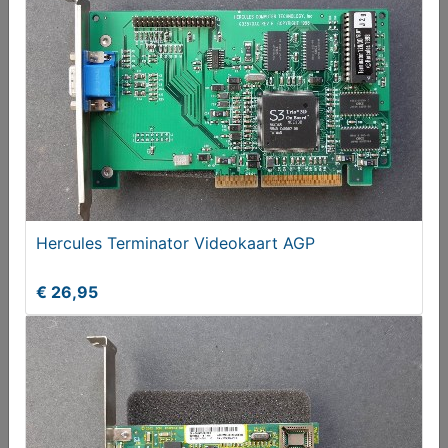
HP Procurve 1700-8 Managed Switch
€ 79,00
Hercules Terminator Videokaart AGP
€ 26,95
Diverse adapters PC com parallel game audio
€ 2,50