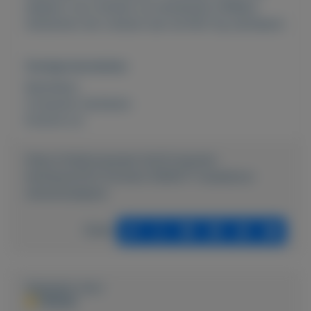
adapter ook inzetten op bestaande 54Mbps
netwerken die voldoen aan de 802.11g standaard.
Overige kenmerken
Rubrieken:
Computer hardware
Externe url:
https://mijnkoopwaar.nl/a/Computer-
hardware/252-Eminent-EM4577-draadloze-
netwerkadapter
Delen
Geplaatst door
PERON