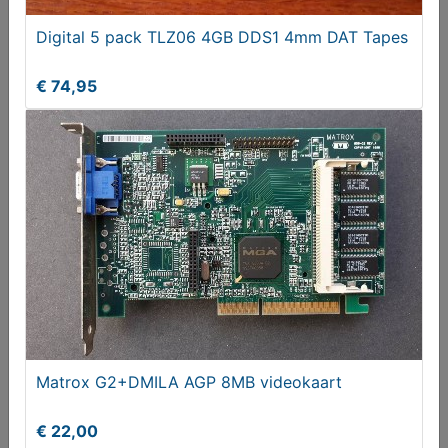
Digital 5 pack TLZ06 4GB DDS1 4mm DAT Tapes
€ 74,95
PCI ADT Allied Data Technologies 56k Modem
VMPEU560 - S5
€ 6,95
Matrox G2+DMILA AGP 8MB videokaart
€ 22,00