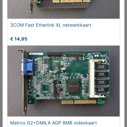
3COM Fast Etherlink XL netwerkkaart
€ 14,95
Roland DWX-53DC Dry Dental Mill with Automatic
Disc Changer
€ 8795,00
Matrox G2+DMILA AGP 8MB videokaart