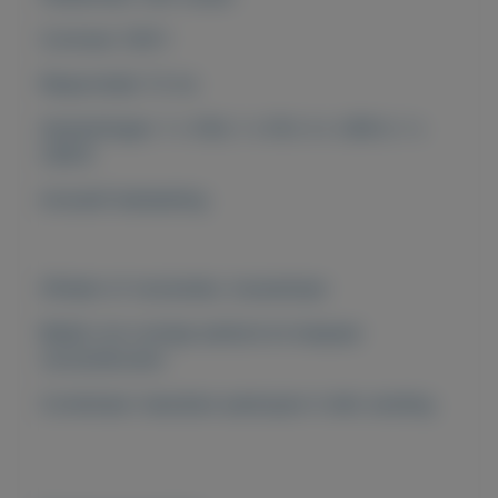
Contrast: 500:1
Responstijd: 12 ms
Aansluitingen: 1 x VGA; 1 x DVI; 4 x USB A; 1 x
USB B
Inclusief bekabeling
Afhalen of verzenden, traceerbaar
Bekijk ons overige aanbod en bespaar
verzendkosten
Combineer meerdere aankopen in één zending