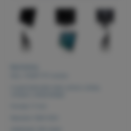
Beschrijving
DELL 1704FP TFT monitor
In goed behouden staat, schoon, scherp,
compact, onbeschadigd.
Formaat: 17 inch
Resolutie: 1280x1024
Helderheid: 300 cd/qm