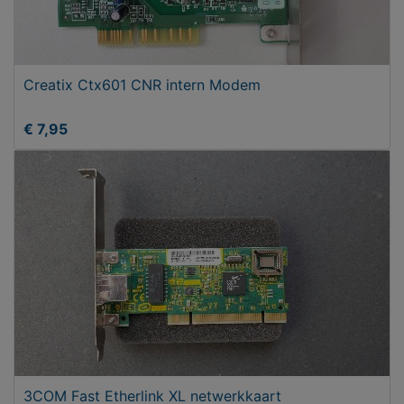
Creatix Ctx601 CNR intern Modem
€ 7,95
3COM Fast Etherlink XL netwerkkaart