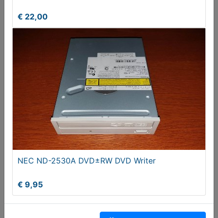
€ 22,00
WD Caviar 80 GB Harddisk
Vanaf € 16,90
NEC ND-2530A DVD±RW DVD Writer
€ 9,95
Wingman Extreme Joystick (2 exemplaren)