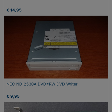
€ 14,95
NEC ND-2530A DVD±RW DVD Writer
€ 9,95