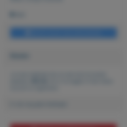
Wehl
Bericht sturen naar adverteerder
Bieden
Je moet ingelogd zijn om een bod te kunnen
plaatsen.
Klik hier
om in te loggen of een nieuw
account te registreren.
Er zijn nog geen biedingen