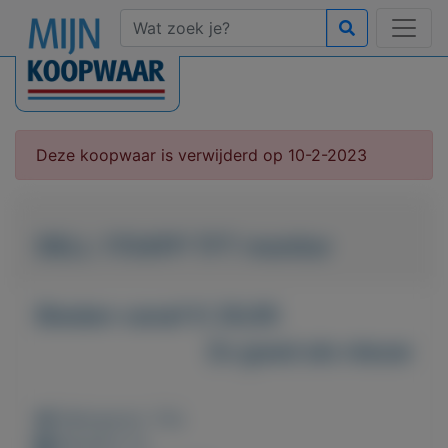
Deze koopwaar is verwijderd op 10-2-2023
DELL 1704FP TFT monitor
Bieden vanaf € 29,95
Zo goed als nieuw
Weergaven: 113x
Bewaard: 0x