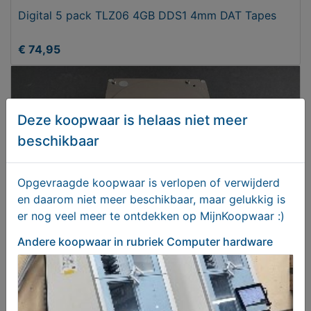
Digital 5 pack TLZ06 4GB DDS1 4mm DAT Tapes
€ 74,95
Deze koopwaar is helaas niet meer
beschikbaar
Opgevraagde koopwaar is verlopen of verwijderd
en daarom niet meer beschikbaar, maar gelukkig is
er nog veel meer te ontdekken op MijnKoopwaar :)
Andere koopwaar
in rubriek Computer hardware
IBM Deskstar 120GB IDE harddisk
€ 29,90