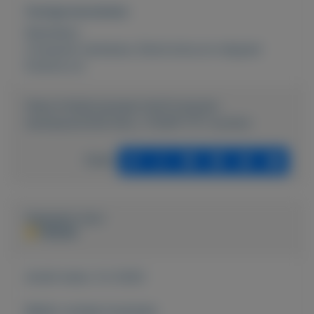
Overige kenmerken
Rubrieken:
Computer hardware
,
Electronica en witgoed
Externe url:
https://mijnkoopwaar.nl/a/Computer-
hardware/2528-DELL-1704FP-TFT-monitor
Delen
Geplaatst door
PERON
Actief sinds:
3-2-2020
Bekijk overige koopwaar