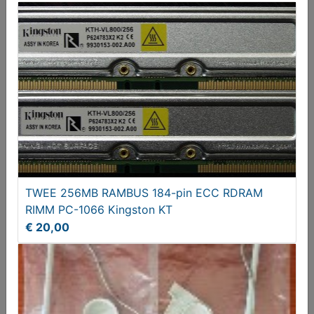
€ 29,90
TWEE 256MB RAMBUS 184-pin ECC RDRAM
RIMM PC-1066 Kingston KT
€ 20,00
NEC ND-2530A DVD±RW DVD Writer
€ 9,95