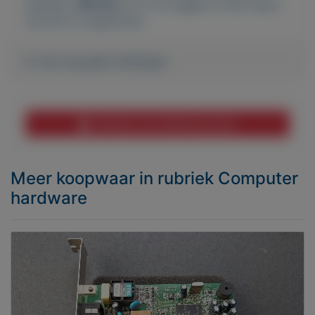
plaatsen.
Klik hier
om in te loggen of een nieuw
account te registreren.
Er zijn nog geen biedingen
Melden aan MijnKoopwaar
Meer koopwaar
in rubriek Computer
hardware