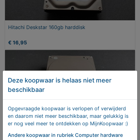
Hitachi Deskstar 160gb harddisk
€ 16,95
Deze koopwaar is helaas niet meer
beschikbaar
Opgevraagde koopwaar is verlopen of verwijderd
en daarom niet meer beschikbaar, maar gelukkig is
er nog veel meer te ontdekken op MijnKoopwaar :)
Andere koopwaar
IBM Deskstar 120GB IDE harddisk
in rubriek Computer hardware