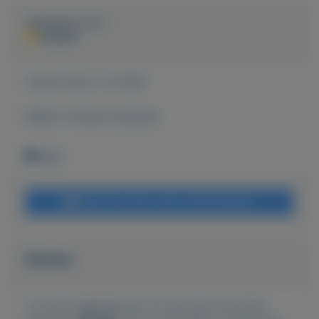
Geplaatst door
PERON
Actief sinds:
3-2-2020
Bekijk overige koopwaar
Wehl
Bericht sturen naar adverteerder
Bieden
Je moet ingelogd zijn om een bod te kunnen