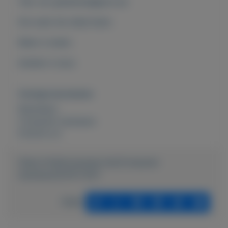
Test van gehaktbal@pino.be
Die weet het altijd beter.
Balen is balen.
betalen is duur.
Overige kenmerken
Rubrieken:
Computer hardware
Externe url:
https://mijnkoopwaar.nl/a/Computer-
hardware/5578-TEST
Delen