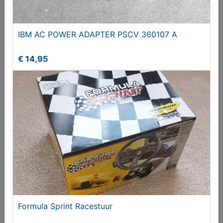
IBM AC POWER ADAPTER PSCV 360107 A
€ 14,95
HP Toner zwart HP LaserJet 5L 6L 3100 3150
Canon L350 L360
€ 25,00
Formula Sprint Racestuur