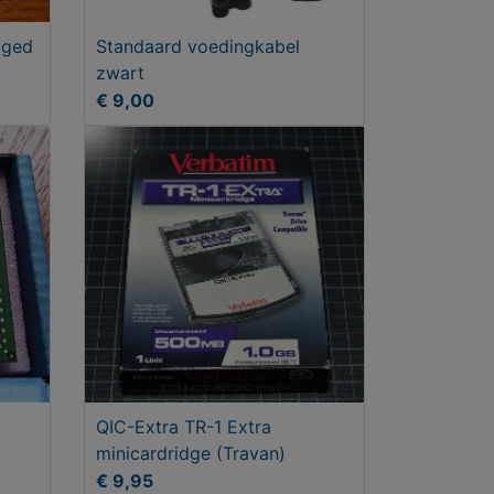
aged
Standaard voedingkabel
zwart
€ 9,00
QIC-Extra TR-1 Extra
minicardridge (Travan)
€ 9,95