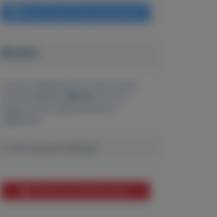
Bericht sturen naar adverteerder
Bieden
Je moet ingelogd zijn om een bod te
kunnen plaatsen.
Klik hier
om in te
loggen of een nieuw account te
registreren.
Er zijn nog geen biedingen
Melden aan MijnKoopwaar