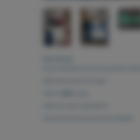
Beschrijving
Ik ga verhuizen en bij het opruimen kwam
Alles wat je ziet is te koop.
Liefs in ��n koop.
Alles zit in een verhuisdoos
Doe een leuk bod en kom het ophalen