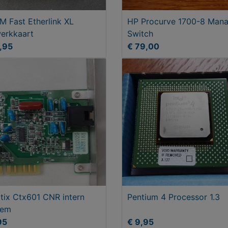
 Fast Etherlink XL
HP Procurve 1700-8 Man
erkkaart
Switch
,95
€ 79,00
tix Ctx601 CNR intern
Pentium 4 Processor 1.3
em
95
€ 9,95