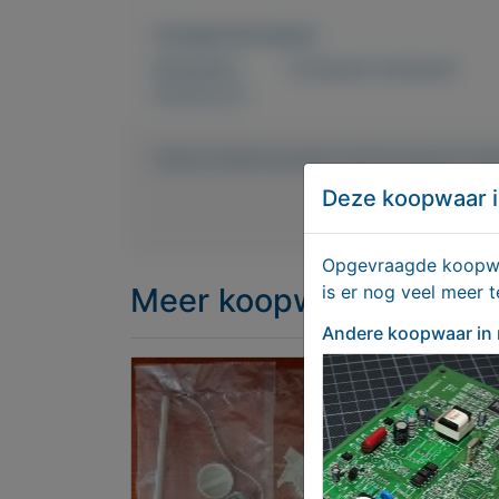
Overige kenmerken
Rubrieken:
Computer hardware
Externe url:
https://mijnkoopwaar.nl/a/Computer-ha
Deze koopwaar i
Opgevraagde koopwaa
Meer koopwaar
in rubr
is er nog veel meer 
Andere koopwaar
in