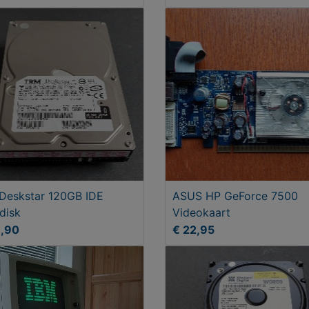
Deskstar 120GB IDE
ASUS HP GeForce 7500
disk
Videokaart
9,90
€ 22,95