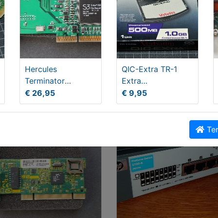
Hercules
QIC-Extra TR-1
oner zwart HP LaserJet
Matrox G2+DMILA AGP 
Terminator
Extra
L 3100 3150 Canon L350
videokaart
Videokaart AGP
minicardridge
€ 26,95
€ 9,95
0
5,00
€ 22,00
(Travan)
Ter