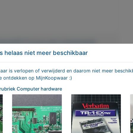
rdware/678-Te-koop-oude-computerspullen
s helaas niet meer beschikbaar
Delen
r is verlopen of verwijderd en daarom niet meer beschikb
iek Computer hardware
te ontdekken op MijnKoopwaar :)
 rubriek Computer hardware