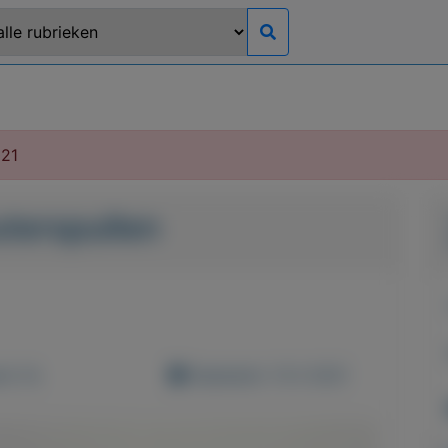
021
terspullen
d: 0x
Geplaatst: 13-2-2021