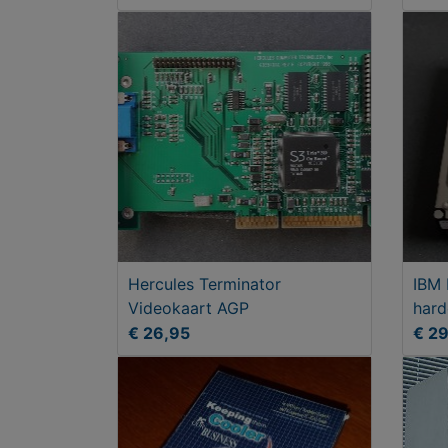
Hercules Terminator
IBM 
Videokaart AGP
hard
€ 26,95
€ 2