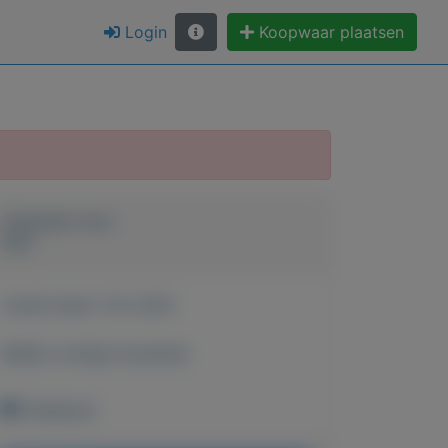
Login
Koopwaar plaatsen
Geplaatst door
Don
Actief sinds:
13-2-2021
Bekijk overige koopwaar
Onbekend