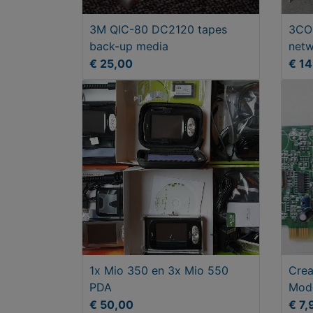
3M QIC-80 DC2120 tapes
3COM
back-up media
netw
€ 25,00
€ 14
1x Mio 350 en 3x Mio 550
Crea
PDA
Mod
€ 50,00
€ 7,