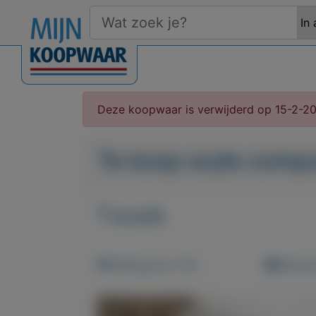
Deze koopwaar is verwijderd op 15-2-2
Te koop oude compu
T.e.a.b.
Weergaven: 54x
Bewaar