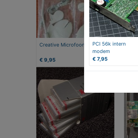
PCI 56k intern
Creative Microfoons
HP T
modem
5L 6
€ 7,95
L36
€ 9,95
€ 2