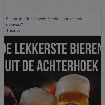
Een professionele website die écht klanten
oplevert?
T.e.a.b.