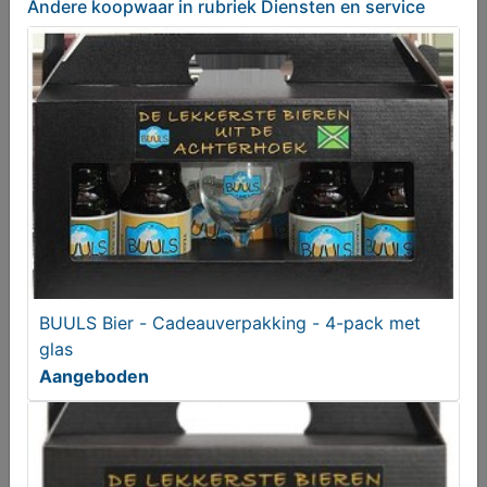
Andere koopwaar
in rubriek Diensten en service
BUULS Bier - Cadeauverpakking Bosduvel 75cl
Aangeboden
BUULS Bier - Cadeauverpakking - 4-pack met
glas
Aangeboden
BUULS Bier - Cadeauverpakking Bössel 75cl
Aangeboden