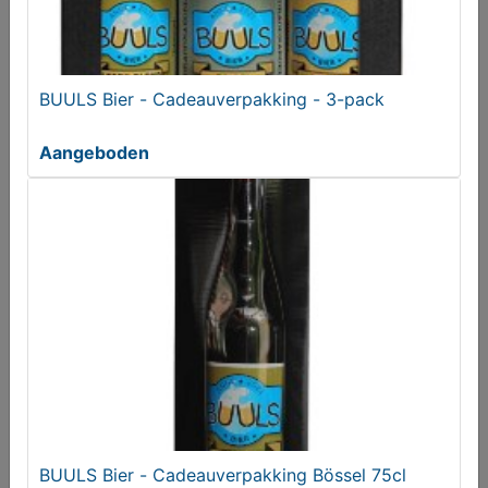
BUULS Bier - Cadeauverpakking - 3-pack
Aangeboden
ZZP-er in dier- en groensector.
Gezocht
BUULS Bier - Cadeauverpakking Bössel 75cl