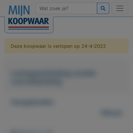
Deze koopwaar is verlopen op 24-4-2022
Leningaanbieding zonder
vooruitbetaling
Aangeboden
Nieuw
Weergaven: 38x