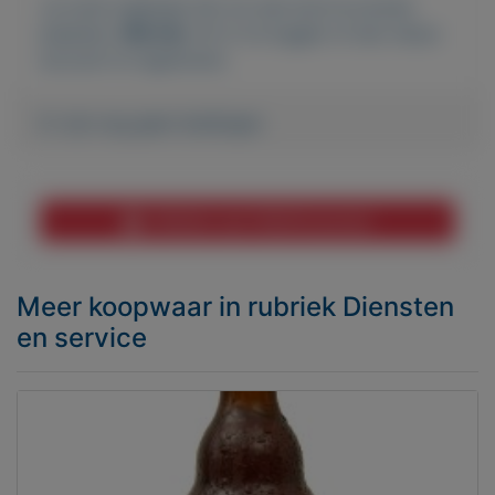
Je moet ingelogd zijn om een bod te kunnen
plaatsen.
Klik hier
om in te loggen of een nieuw
account te registreren.
Er zijn nog geen biedingen
Melden aan MijnKoopwaar
Meer koopwaar
in rubriek Diensten
en service