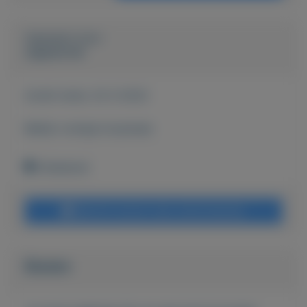
Geplaatst door
olgaastrobl
Actief sinds:
24-3-2022
Bekijk overige koopwaar
Onbekend
Bericht sturen naar adverteerder
Bieden