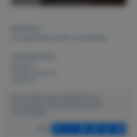
Beschrijving
Leningaanbieding zonder vooruitbetaling
Overige kenmerken
Rubrieken:
Diensten en service
Externe url:
https://mijnkoopwaar.nl/a/Diensten-en-
service/3355-Leningaanbieding-zonder-
vooruitbetaling
Delen