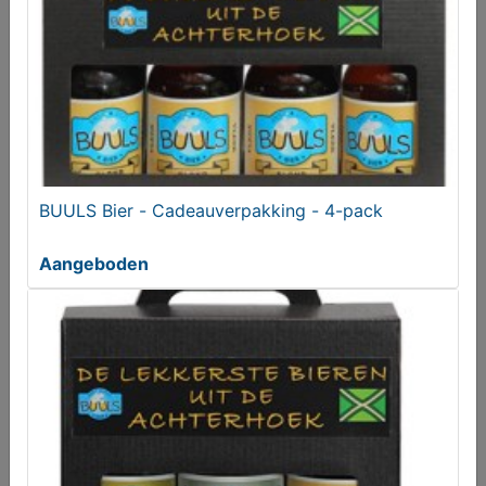
BUULS Bier - Cadeauverpakking - 4-pack
Aangeboden
BUULS Bier - Cadeauverpakking - 4-pack met glas
Aangeboden