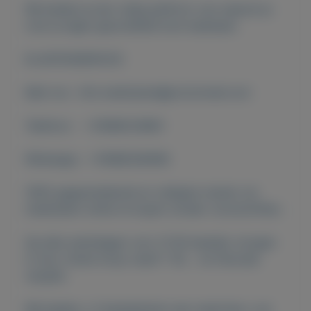
Wij bieden je een veilig platform van waaruit je
over je eigen gezondheid kunt beslissen.
KLANTENSERVICE
Mail ons : info.medicijnen@protonmail.com
Telefoon : +31686234861
Whatsapp : +31686208469
100% gegarandeerde en veiligste manier om
medicijnen online te kopen zonder voorschriften.
Op elke werkdagen voor 21:30 besteld, morgen
in huis. Gratis koop vanaf ? 45, - en Discreet
verpakt.
Wij bieden u 3 betaalwijzen aan waarmee u uw