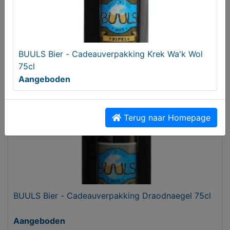
ZZP-er in dier- en groensector.
Gezocht
BUULS Bier - Cadeauverpakking Krek Wa'k Wol
75cl
Aangeboden
Terug naar Homepage
BUULS Bier - Cadeauverpakking Draodnaegel 75cl
Aangeboden