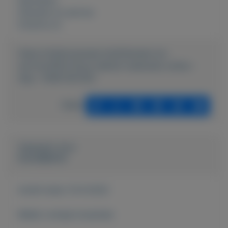
Rubrieken:
Diensten en service
Externe url:
https://mijnkoopwaar.nl/a/Diensten-en-
service/4054-Koop-allerlei-medicatie-online--
App--31687397262-
Delen
Geplaatst door
kuusdijkstra
Actief sinds:
15-8-2022
Bekijk overige koopwaar