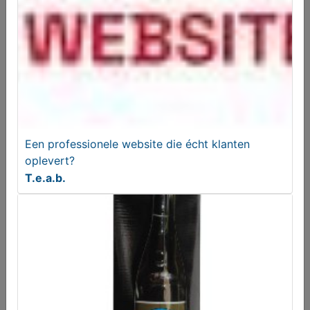
BUULS Bier - Tripel, de DRAODNAEGEL
Aangeboden
Een professionele website die écht klanten
oplevert?
T.e.a.b.