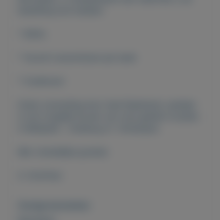
bestelling kunt betalen:
* iDEAL
* Vooraf overschrijven per bank
* Creditcard
Gratis verzending door heel Nederland, ophalen
is ook mogelijk bij een van onze geheim locaties
in Midsland , Duisburg of Antwerpen.
Met vriendelijke groeten
A. Hoofman
Overige kenmerken