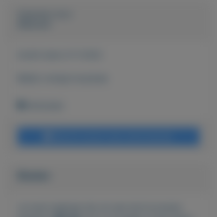
Geplaatst door
Allsound
Actief sinds:
8-11-2022
Bekijk overige koopwaar
Rotterdam
Bericht sturen naar adverteerder
Bieden
Je moet ingelogd zijn om een bod te kunnen