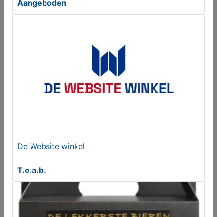
Aangeboden
BUULS Bier - Cadeauverpakking Draodnaegel 75cl
Aangeboden
De Website winkel
T.e.a.b.