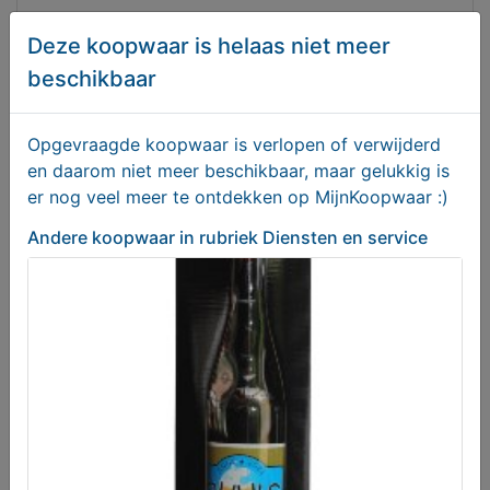
Deze koopwaar is helaas niet meer
beschikbaar
De Website winkel
Opgevraagde koopwaar is verlopen of verwijderd
T.e.a.b.
en daarom niet meer beschikbaar, maar gelukkig is
er nog veel meer te ontdekken op MijnKoopwaar :)
Andere koopwaar
in rubriek Diensten en service
BUULS Bier - Blond: de VLERK