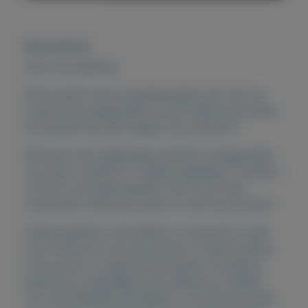
Beschrijving
Over de opleiding
Wil jij weten hoe je weerbaar(der) kunt zijn op
straat als je aangevallen wordt? Wat kun je doen
als iemand met een wapen op je afkomt?
We horen het regelmatig; iemand is aangevallen
op straat, iemand is in elkaar geslagen of andere
vormen van fysiek geweld. Het zal je maar
overkomen. Wat ga je doen of wat kun je doen?
Fysiek geweld is niet altijd te voorkomen, maar
met de tips en trucs die je leert in deze training
kun je ervoor zorgen dat je jezelf, en anderen,
goed kunt verdedigen door gebruik te maken
van verschillende technieken. Je hoeft niet sterk