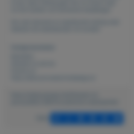
te zijn, deze training gaat niet om kracht maar
om het inzetten van technische handelingen.
Een zeer leerzame en waardevolle training waar
iedereen die weerbaar(der) wil worden!
Overige kenmerken
Rubrieken:
Diensten en service
Externe url:
https://allsound.masterminddesign.nl/
https://mijnkoopwaar.nl/a/Diensten-en-
service/4833-GRATIS-praktische-weerbaarheid
Delen