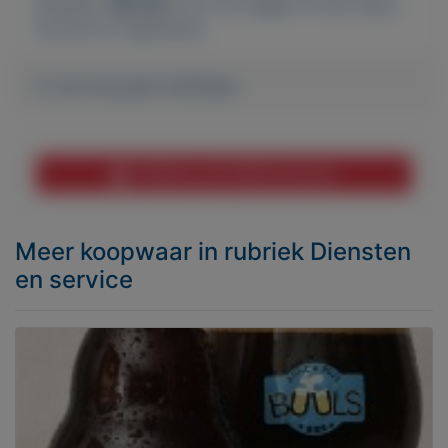
plaatsen.
Klik hier
om in te loggen of een nieuw
account te registreren.
Er zijn nog geen biedingen
Melden aan MijnKoopwaar
Meer koopwaar
in rubriek Diensten
en service