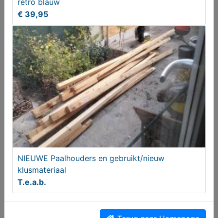
retro blauw
13x13 cm fries witje in een palet van soft blauwe
€ 39,95
kleuren
€ 54,95
NIEUWE Paalhouders en gebruikt/nieuw
klusmateriaal
Portugese tegels keramische vloertegels Vives
T.e.a.b.
svenska tegels
€ 44,95