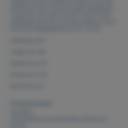
kwaliteit met een 20meter HP slang en een 3/8"
aansluiting.
Deze robuuste metalen slanghaspel
is geschikt voor water en lucht tot 60°C!
Deze
slanghaspel heeft een maximale werkdruk van 12
bar en een slangdiameter van 10 x 15 mm.
Aansluiting: 3/8"
Lengte mm: 546
Breedte mm: 214
Hoogte mm: 524
Gewicht kg: 24
Overige kenmerken
Rubrieken:
Gereedschap en bouwmateriaal
,
Diensten en
service