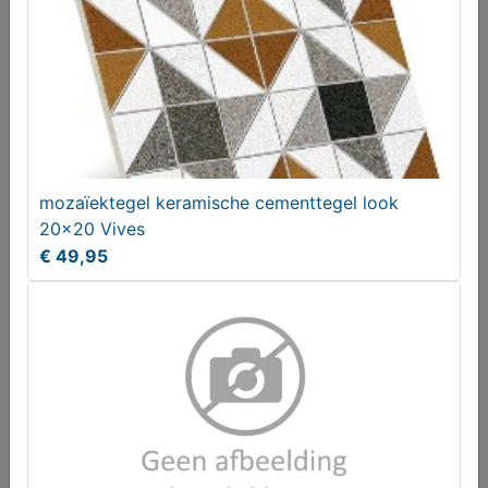
mozaïektegel keramische cementtegel look
20x20 Vives
Uitdeukset dmv vacuum slagtrekkerset
€ 49,95
€ 175,00