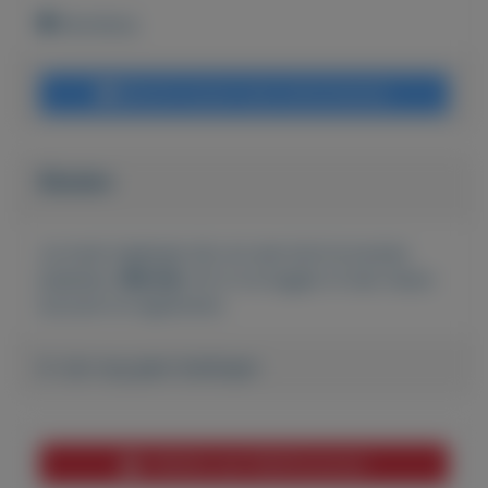
Nootdorp
Bericht sturen naar adverteerder
Bieden
Je moet ingelogd zijn om een bod te kunnen
plaatsen.
Klik hier
om in te loggen of een nieuw
account te registreren.
Er zijn nog geen biedingen
Melden aan MijnKoopwaar