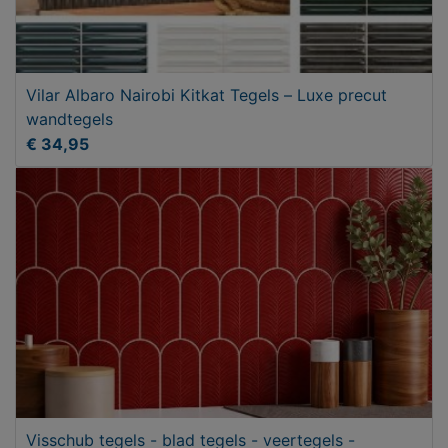
Vilar Albaro Nairobi Kitkat Tegels – Luxe precut
wandtegels
€ 34,95
Visschub tegels - blad tegels - veertegels -