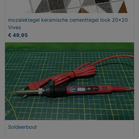
mozaïektegel keramische cementtegel look 20x20
Vives
€ 49,95
Soldeerbout