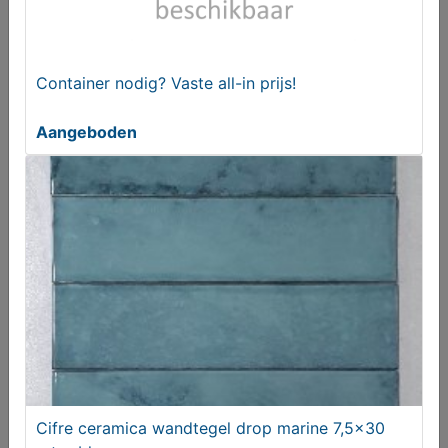
Container nodig? Vaste all-in prijs!
Zelliges groen 10x10 cm cifre zellige olive
Aangeboden
handvorm tegels
€ 49,95
Cifre ceramica wandtegel drop marine 7,5x30