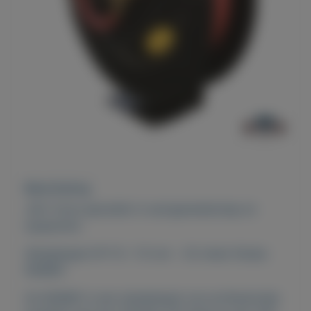
Beschrijving
JDH Tools specialist in autogereedschap en
equipment.
Slanghaspel HP 10 x 15 mm - 20 meter Rodac
RA8861
De RA8861 is een slanghaspel van professionele