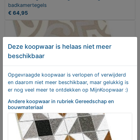
badkamertegels
€ 64,95
Deze koopwaar is helaas niet meer
beschikbaar
Opgevraagde koopwaar is verlopen of verwijderd
en daarom niet meer beschikbaar, maar gelukkig is
er nog veel meer te ontdekken op MijnKoopwaar :)
Andere koopwaar
in rubriek Gereedschap en
Portugese keramische tegels vives ceramica
bouwmateriaal
svenska tulpon
€ 44,95