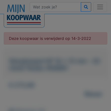
Deze koopwaar is verwijderd op 14-3-2022
Slanghaspel HP 10 x 15 mm - 20
meter Rodac RA8861
€ 273,46
Nieuw
Weergaven: 101x