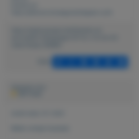
Externe url:
https://jdhtools.nl/categorie/Haspels-Lucht
https://mijnkoopwaar.nl/a/Diensten-en-
service/853-Slanghaspel-HP-10-x-15-mm-20-
meter-Rodac-RA8861
Delen
Geplaatst door
JDH Tools
Actief sinds:
15-1-2021
Bekijk overige koopwaar