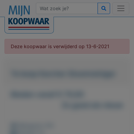
Deze koopwaar is verwijderd op 13-6-2021
Te koop Karcher Stoomreiniger
Bieden vanaf € 70,00
Zo goed als nieuw
Weergaven: 83x
Bewaard: 0x