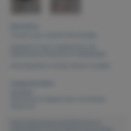
Beschrijving
Te koop z.g.a.n. Karcher Stoomreiniger.
Apparaat zit nog in originele doos met
bijbehorende accessoires en handleidingen.
Prima Apparaat om harde vloeren te reinigen.
Overige kenmerken
Rubrieken:
Electronica en witgoed
,
Huis- en inrichting
Externe url:
https://mijnkoopwaar.nl/a/Electronica-en-
witgoed/1670-Te-koop-Karcher-Stoomreiniger