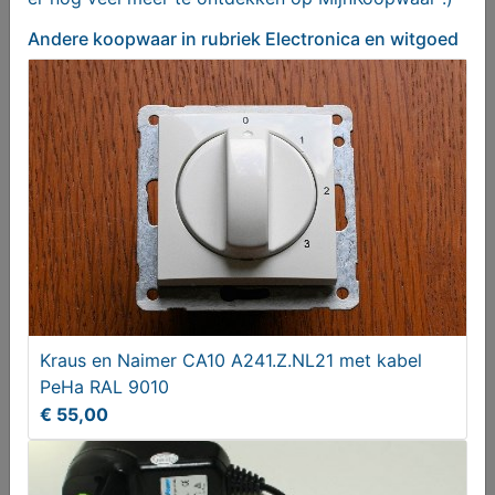
Andere koopwaar
in rubriek Electronica en witgoed
AC adapter Super Power 100-240V
€ 4,95
Kraus en Naimer CA10 A241.Z.NL21 met kabel
PeHa RAL 9010
€ 55,00
1x Mio 350 en 3x Mio 550 PDA