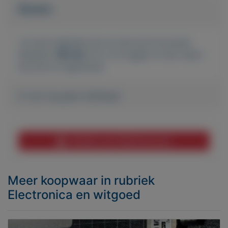
Bieden
Je moet ingelogd zijn om een bod te kunnen
plaatsen.
Klik hier
om in te loggen of een nieuw
account te registreren.
Er zijn nog geen biedingen
Melden aan MijnKoopwaar
Meer koopwaar
in rubriek
Electronica en witgoed