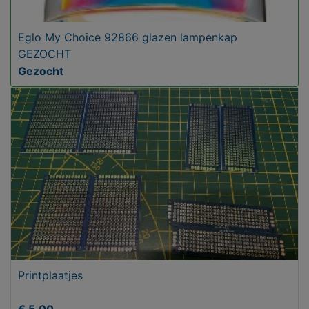
Eglo My Choice 92866 glazen lampenkap
GEZOCHT
Gezocht
Printplaatjes