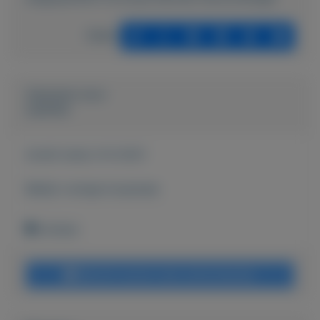
Delen
Geplaatst door
Laurens
Actief sinds:
6-6-2021
Bekijk overige koopwaar
Arnhem
Bericht sturen naar adverteerder