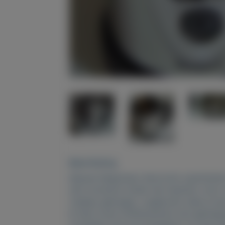
Beschrijving
Nieuwe Nespresso Aeroccino opschuimer 
Het iconische model met handvat, mooi 
Cadeau gekregen, ongebruikt staat al een 
Ik heb al een koffiemachine met geïnteg