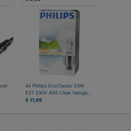
noer
4x Philips EcoClassic 53W
E27 230V A55 Clear halogeen
lampen
€ 11,99