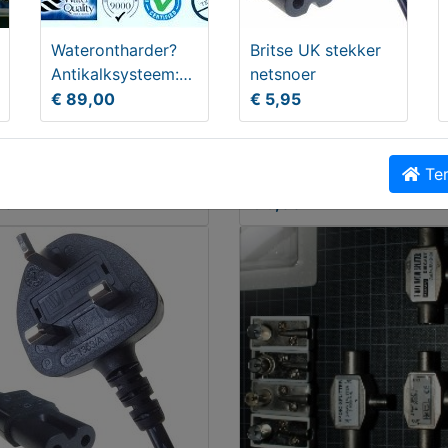
Waterontharder?
Britse UK stekker
Antikalksysteem:
netsnoer
Geen € 169 € 139
€ 89,00
€ 5,95
nu va € 89
lampen 12V 21-5W | P21-
Printplaatjes
Ter
00
€ 5,00