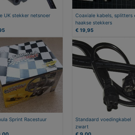
se UK stekker netsnoer
Coaxiale kabels, splitters
haakse stekkers
95
€ 19,95
ula Sprint Racestuur
Standaard voedingkabel
zwart
9,00
€ 9,00