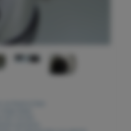
van Roestvrij Staal.
vintage design.
tijd in de kast.
reerde opschuimer.