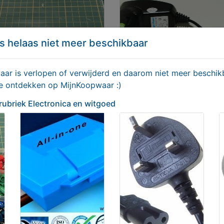
s helaas niet meer beschikbaar
r is verlopen of verwijderd en daarom niet meer beschikb
te ontdekken op MijnKoopwaar :)
 rubriek Electronica en witgoed
eindhulsen
AC adapter Super Power 
240V
00
€ 4,95