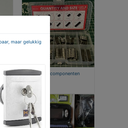
aar, maar gelukkig
100-
Elektrische componenten
€ 9,00