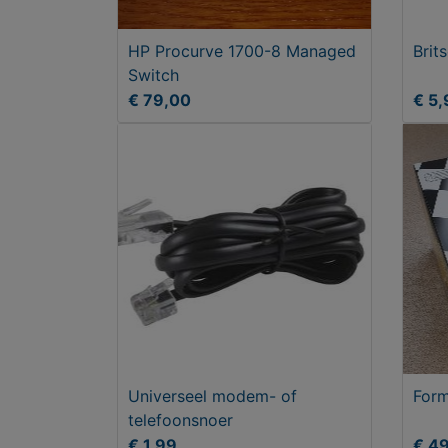
HP Procurve 1700-8 Managed
Brit
Switch
€ 79,00
€ 5,
Universeel modem- of
Form
telefoonsnoer
€ 1,99
€ 4