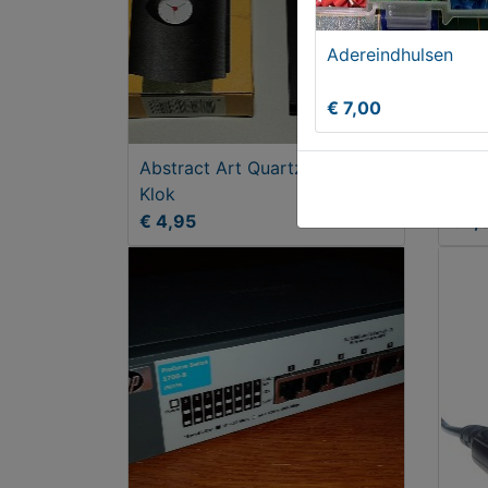
Adereindhulsen
€ 7,00
Abstract Art Quartz Clock
Auto
Klok
5W
€ 4,95
€ 1,