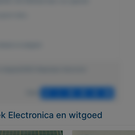
den, dus helemaal klaar voor gebruik!
groot risico.
Keuken en eetgerei
en-witgoed/3932-Nespresso-Aeroccino-
Delen
ek Electronica en witgoed