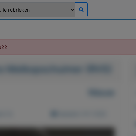
022
o Melkopschuimer (RVS)
Nieuw
d: 0x
Geplaatst: 16-7-2022