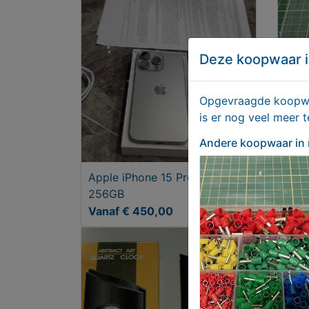
Deze koopwaar i
Opgevraagde koopwaa
is er nog veel meer 
Andere koopwaar
in
Apple iPhone 15 Pro Max
Ader
256GB
Vanaf € 450,00
€ 7,