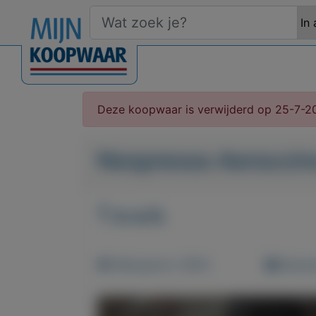
Deze koopwaar is verwijderd op 25-7-2
Nespresso Aeroccin
T.e.a.b.
Weergaven: 2691x
Bewaar