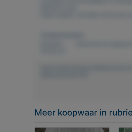
Compleet met stroomadapter en twee gar
Werkend te zien.
Alleen ophalen, verzenden vind ik een te 
Overige kenmerken
Rubrieken:
Electronica en witgoed
,
Externe url:
https://mijnkoopwaar.nl/a/Electronica-
Melkopschuimer-RVS
Meer koopwaar
in rubri