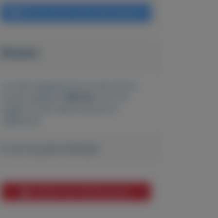
Bericht sturen naar adverteerder
Bieden
Je moet ingelogd zijn om een bod te
kunnen plaatsen.
Klik hier
om in te
loggen of een nieuw account te
registreren.
Er zijn nog geen biedingen
Melden aan MijnKoopwaar