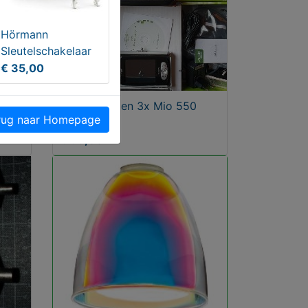
Hörmann
Sleutelschakelaar
€ 35,00
1x Mio 350 en 3x Mio 550
ug naar Homepage
PDA
€ 50,00