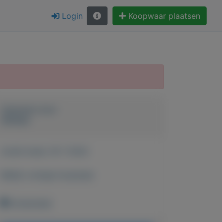
Login
Koopwaar plaatsen
Geplaatst door
Adriaan
Actief sinds:
16-7-2022
Bekijk overige koopwaar
Amsterdam