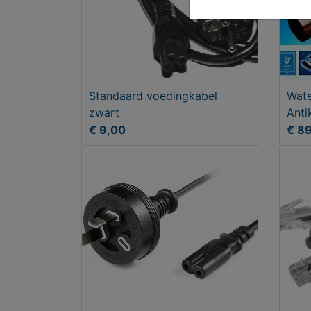
Standaard voedingkabel
Wate
zwart
Anti
€ 13
€ 9,00
€ 8