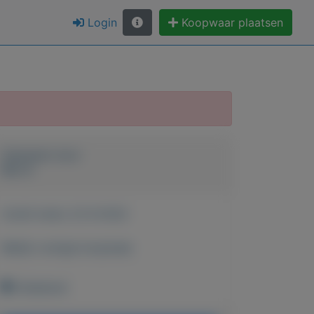
Login
Koopwaar plaatsen
Geplaatst door
Ron A
Actief sinds:
22-8-2022
Bekijk overige koopwaar
Onbekend