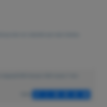
erkoop hem ivm. behoefte aan meer funkties.
n-witgoed/4108-Zanussi-1400-toeren-7-kilo-
Delen