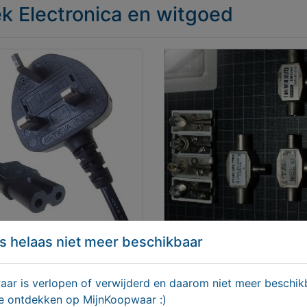
ek Electronica en witgoed
se UK stekker netsnoer
Coaxiale kabels, splitters
s helaas niet meer beschikbaar
haakse stekkers
95
€ 19,95
r is verlopen of verwijderd en daarom niet meer beschikb
te ontdekken op MijnKoopwaar :)