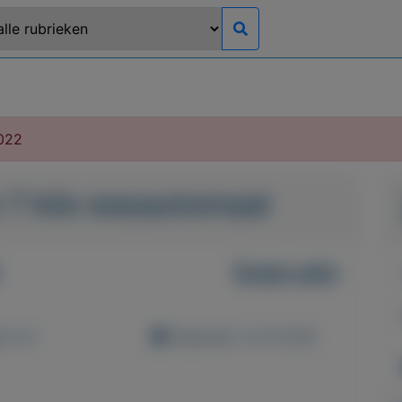
022
 7 kilo wasautomaat
Gebruikt
d: 0x
Geplaatst: 22-8-2022