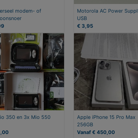
erseel modem- of
Motorola AC Power Suppl
foonsnoer
USB
99
€ 3,95
io 350 en 3x Mio 550
Apple iPhone 15 Pro Max
256GB
0,00
Vanaf € 450,00