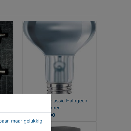
 en
Philips Ecoclassic Halogeen
reflectorlampen
Vanaf € 6,00
aar, maar gelukkig