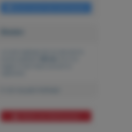
Bericht sturen naar adverteerder
Bieden
Je moet ingelogd zijn om een bod te
kunnen plaatsen.
Klik hier
om in te
loggen of een nieuw account te
registreren.
Er zijn nog geen biedingen
Melden aan MijnKoopwaar