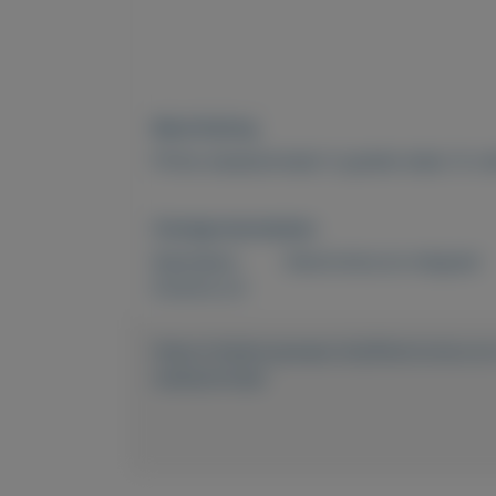
Beschrijving
Prima wasautomaat in goede staat. Ik v
Overige kenmerken
Rubrieken:
Electronica en witgoed
Externe url:
https://mijnkoopwaar.nl/a/Electronica-e
wasautomaat