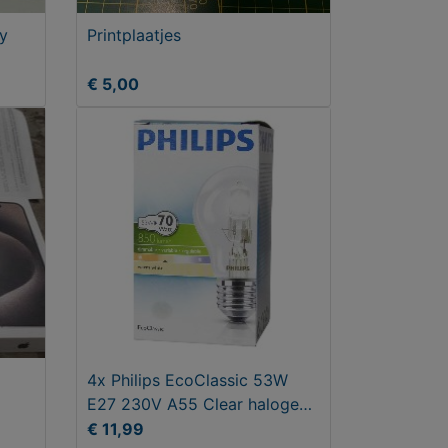
y
Printplaatjes
€ 5,00
4x Philips EcoClassic 53W
E27 230V A55 Clear halogeen
lampen
€ 11,99