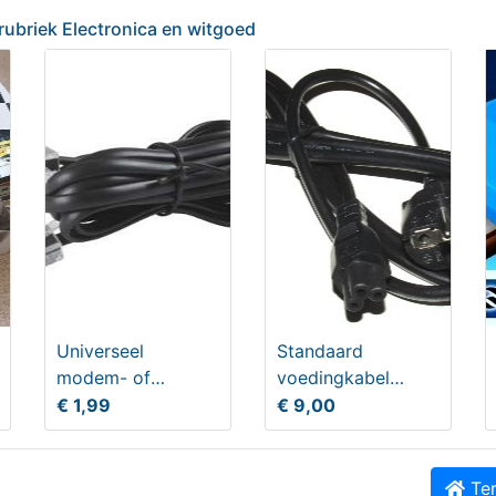
 rubriek Electronica en witgoed
man Extreme Joystick (2
Adereindhulsen
plaren)
9,00
€ 7,00
Universeel
Standaard
modem- of
voedingkabel
telefoonsnoer
zwart
€ 1,99
€ 9,00
Ter