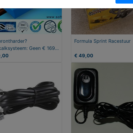
rontharder?
Formula Sprint Racestuur
kalksysteem: Geen € 169
9 nu va € 89
9,00
€ 49,00