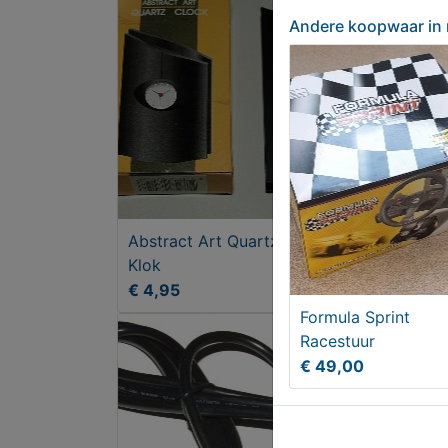
Andere koopwaar
in
Abstract Art Quartz Clock
Wing
Klok
exem
€ 4,95
€ 6
Formula Sprint
Racestuur
€ 49,00