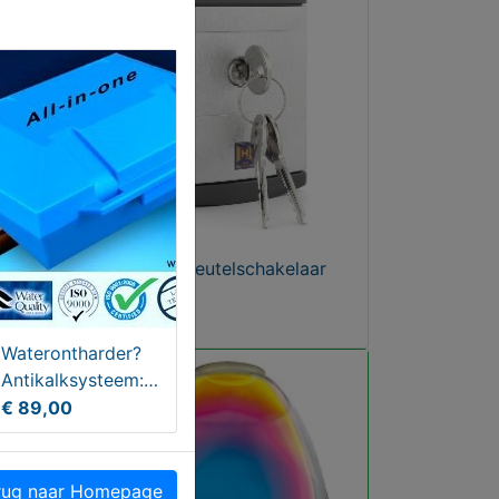
Hörmann Sleutelschakelaar
€ 35,00
Waterontharder?
Antikalksysteem:
Geen € 169 € 139
€ 89,00
nu va € 89
ug naar Homepage