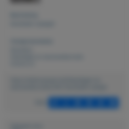
Beschrijving
Kerstballen (spiegel)
Overige kenmerken
Rubrieken:
Feestdagen en seizoensdecoratie
Externe url:
https://mijnkoopwaar.nl/a/Feestdagen-en-
seizoensdecoratie/2402-Kerstballen-spiegel
Delen
Geplaatst door