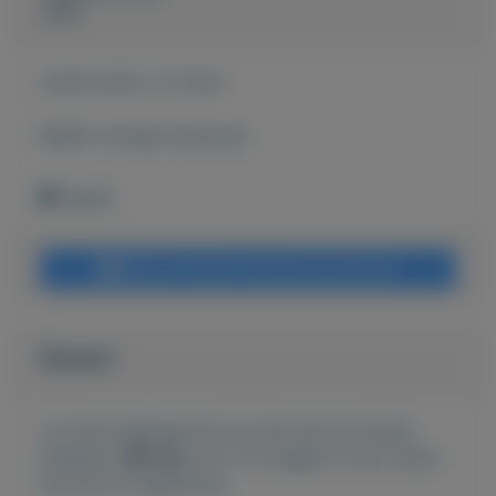
John
Actief sinds:
2-2-2021
Bekijk overige koopwaar
Geleen
Bericht sturen naar adverteerder
Bieden
Je moet ingelogd zijn om een bod te kunnen
plaatsen.
Klik hier
om in te loggen of een nieuw
account te registreren.