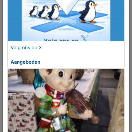
Volg ons op X
Opblaasbare 18 groene kleur
Aangeboden
T.e.a.b.