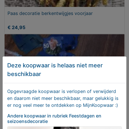
Paas decoratie berkentwijgjes voorjaar
€ 24,95
Deze koopwaar is helaas niet meer
beschikbaar
Opgevraagde koopwaar is verlopen of verwijderd
en daarom niet meer beschikbaar, maar gelukkig is
er nog veel meer te ontdekken op MijnKoopwaar :)
Slingers man 50 jaar
Andere koopwaar
in rubriek Feestdagen en
seizoensdecoratie
T.e.a.b.