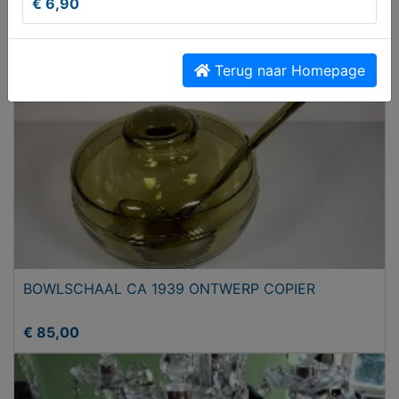
€ 6,90
T.e.a.b.
Terug naar Homepage
BOWLSCHAAL CA 1939 ONTWERP COPIER
€ 85,00