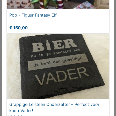
Pop - Figuur Fantasy Elf
Aspergeschaal
€ 150,00
€ 34,50
Grappige Leisteen Onderzetter – Perfect voor
Metalen bloemen decoratie
kado Vader!