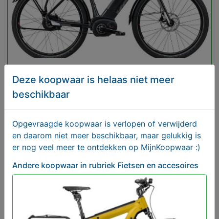
1 of 2 Koga Pace Elektrische Fietsen Gezocht met
Deze koopwaar is helaas niet meer
Kenteken
Gezocht
beschikbaar
Opgevraagde koopwaar is verlopen of verwijderd
en daarom niet meer beschikbaar, maar gelukkig is
er nog veel meer te ontdekken op MijnKoopwaar :)
Andere koopwaar
in rubriek Fietsen en accesoires