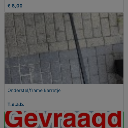
€ 8,00
Onderstel/frame karretje
T.e.a.b.