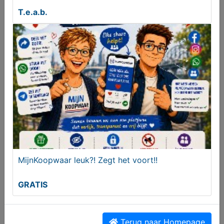
T.e.a.b.
Flyer Upstreet Elektrische Fietsen Gezocht
Gevraagd
Gezocht
MijnKoopwaar leuk?! Zegt het voort!!
GRATIS
Terug naar Homepage