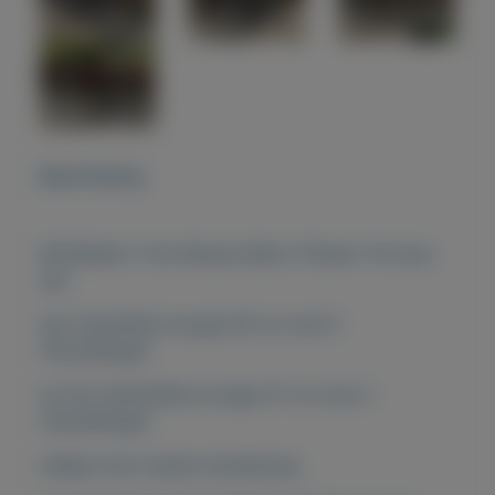
Beschrijving
We Bieden 2 Als Nieuwe Beixo Fietsen Te koop
aan
een Herenfiets hoogte 60 cm met 8
Versnellingen
en Een Damesfiets hoogte 57 cm met 3
Versnellingen
Allebei met Cardan Aandrijving