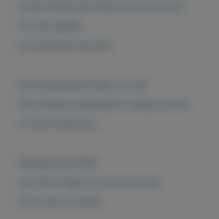
zonder ketting Deze Fietsen zeer fijn en licht
ook zeer degelijk
kan weinig aan stuk gaan.
Het zijn geschikte Fietsen voor bijv
Fiets Vakantie Camping Boot Camper Caravan
en School Fietsen ets.
Nieuwprijs stuk €799
voor €475 mogen ze in een koop weg
of per stuk voor €250.