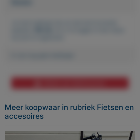
Bieden
Je moet ingelogd zijn om een bod te kunnen
plaatsen.
Klik hier
om in te loggen of een nieuw
account te registreren.
Er zijn nog geen biedingen
Melden aan MijnKoopwaar
Meer koopwaar
in rubriek Fietsen en
accesoires