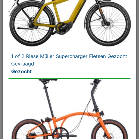
Oudere Vouwfietsen Gezocht van Brompton Riese
Birdy Müller
Gezocht
1 of 2 Riese Müller Supercharger Fietsen Gezocht
Gevraagd
Gezocht
MijnKoopwaar leuk?! Zegt het voort!!
GRATIS