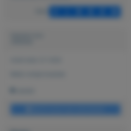
Delen
Geplaatst door
Johannes
Actief sinds:
12-1-2022
Bekijk overige koopwaar
Lelystad
Bericht sturen naar adverteerder