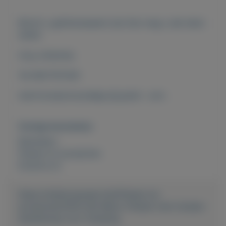
Mocht u geïnteresseerd zijn Dan mag u dat laten
weten
mvg Johannes.
Tel 0627157200
mail bromptonzundapp @ gmail . com .
Overige kenmerken
Rubrieken:
Fietsen en accesoires
Externe url:
https://mijnkoopwaar.nl/a/Fietsen-en-
accesoires/3534-Set-Beixo-Fietsen-met-Cardan-
Aandrijving-voor-Camping