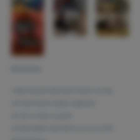
Beschrijving
2 Bijna Nieuwe Elektrische Fietsen Te koop
met leren Brooks Zadels ongebruikt
die zijn er nieuw op gezet
de Riese Müller heeft 600 accu is van 2019