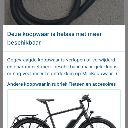
Deze koopwaar is helaas niet meer
beschikbaar
AXA kabel zonder ringslot
€ 8,00
Opgevraagde koopwaar is verlopen of verwijderd
en daarom niet meer beschikbaar, maar gelukkig is
er nog veel meer te ontdekken op MijnKoopwaar :)
Andere koopwaar
in rubriek Fietsen en accesoires