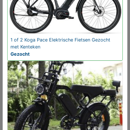
MijnKoopwaar leuk?! Zegt het voort!!
GRATIS
1 of 2 Koga Pace Elektrische Fietsen Gezocht
met Kenteken
Gezocht
Zundapp 517 Goudhaantje Opknappers Gezocht
Gevraagd
Gezocht