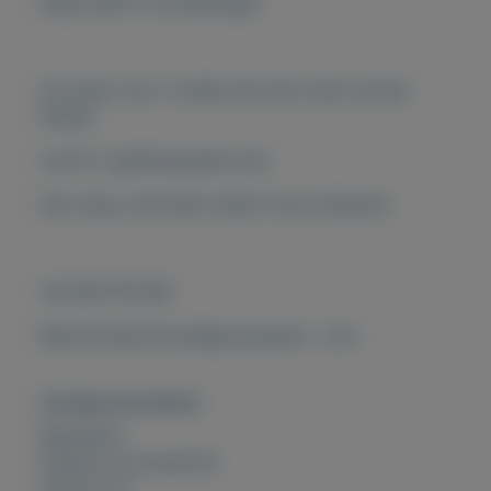
Koga heeft 8 Versnellingen.
Ze waren van 2 oudere die niet meer kunnen
fietsen
mocht u geïnteresseerd zijn
dan mag u dat laten weten mvg Johannes.
Tel 0627157200
Mail bromptonzundapp @ gmail . com .
Overige kenmerken
Rubrieken:
Fietsen en accesoires
Externe url: