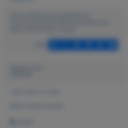
https://mijnkoopwaar.nl/a/Fietsen-en-
accesoires/3553-Set-Elektrische-Fietsen-Van-
Koga-en-Riese-Muller-Charger
Delen
Geplaatst door
Johannes
Actief sinds:
12-1-2022
Bekijk overige koopwaar
Lelystad