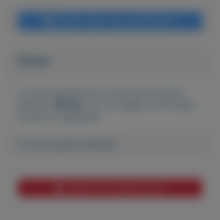
Bericht sturen naar adverteerder
Bieden
Je moet ingelogd zijn om een bod te kunnen
plaatsen.
Klik hier
om in te loggen of een nieuw
account te registreren.
Er zijn nog geen biedingen
Melden aan MijnKoopwaar