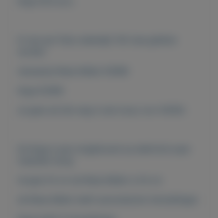
Koga 500 accu.
Er kan per Fiets makkelijk 150 mee gefietst
worden
nieuwprijs Riese Müller €5999
Koga €2999
ze gaan als Set weg in een koop voor €4500.
De Koga is pas omgebouwd op elektrisch paar
maanden terug
hoogte 53 cm de Riese Müller is 54 cm
de Riese Müller heeft automatische Versnellingen