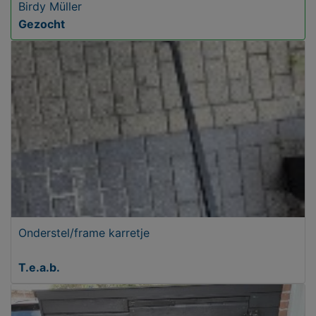
Birdy Müller
Gezocht
Onderstel/frame karretje
T.e.a.b.