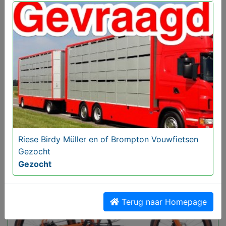
1 of 2 Koga Pace Elektrische Fietsen Gezocht met
Kenteken
Gezocht
Riese Birdy Müller en of Brompton Vouwfietsen
Gezocht
Gezocht
Terug naar Homepage