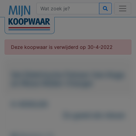
Deze koopwaar is verwijderd op 30-4-2022
Set Elektrische Fietsen Van Koga
en Riese Müller Charger
€ 4500,00
Zo goed als nieuw
Weergaven: 41x