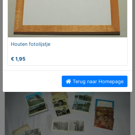
Houten fotolijstje
€ 1,95
1x fotolijstje mintgroen
T.e.a.b.
Terug naar Homepage