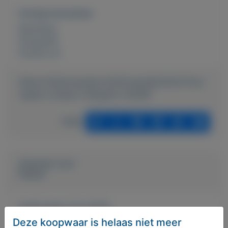
Overige kenmerken
Rubrieken:
Fotografie
Externe url:
https://mijnkoopwaar.nl/a/Fotografie/3524-Foto-
rugtas-Lowepro-Slingshot-302AW
Delen
Geplaatst door
Frenck
Actief sinds:
23-4-2022
Deze koopwaar is helaas niet meer