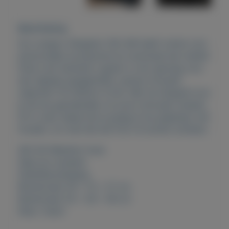
Beschrijving
De Lowepro Slingshot 302 AW heeft ruimte voor
persoonlijke accessoires en eventueel een statief.
Deze ruim bemeten rugzak is ruim genoeg voor
een digitale spiegelreflex camera inclusief
objectief (70-200mm f/2.8). Met de slingshot kun
je de tas gemakkelijk om jouw schouder draaien.
Dit is zeer ideaal als je graag je tas grijpklaar wilt
houden, om snel die ene foto te kunnen schieten.
AW (All Weather) hoes
SlipLock systeem
Statiefbevestiging
Binnenmaat 29 x 15 x 27 cm
Buitenmaat 34 x 28 x 46 cm
Kleur: Zwart