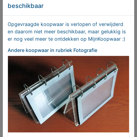
Bekijk overige koopwaar
beschikbaar
Halsteren
Opgevraagde koopwaar is verlopen of verwijderd
en daarom niet meer beschikbaar, maar gelukkig is
Bericht sturen naar adverteerder
er nog veel meer te ontdekken op MijnKoopwaar :)
Andere koopwaar
in rubriek Fotografie
Bieden
Je moet ingelogd zijn om een bod te kunnen
plaatsen.
Klik hier
om in te loggen of een nieuw
account te registreren.
Er zijn nog geen biedingen