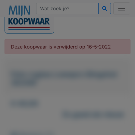
Deze koopwaar is verwijderd op 16-5-2022
Foto-rugtas Lowepro Slingshot
302AW
€ 40,00
Zo goed als nieuw
Weergaven: 57x