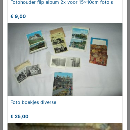
Fotohouder flip album 2x voor 15x10cm foto's
Melden aan MijnKoopwaar
€ 9,00
Meer koopwaar
in rubriek Fotografie
Foto boekjes diverse
€ 25,00
Fotohouder flip album 2x voor 15x10cm foto's