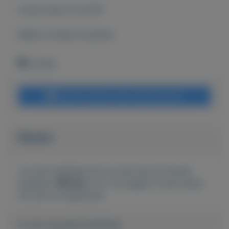
Actief sinds:
6-6-2021
Bekijk overige koopwaar
Arnhem
Bericht sturen naar adverteerder
Bieden
Je moet ingelogd zijn om een bod te kunnen
plaatsen.
Klik hier
om in te loggen of een nieuw
account te registreren.
Er zijn nog geen biedingen