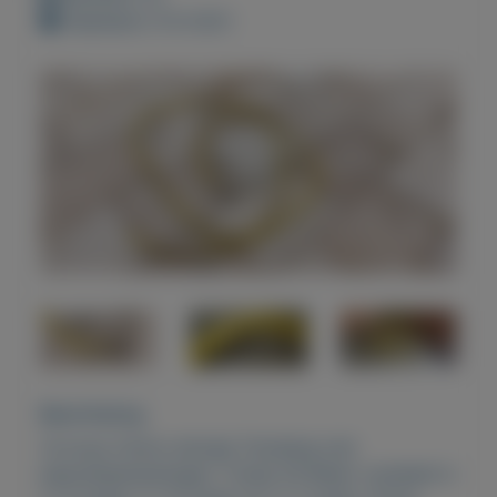
Geplaatst: 6-6-2021
Beschrijving
Te koop 22mm stevige Tuinslang met
bajonetaansluitingen. Totaal 29 Meter verdeeld in