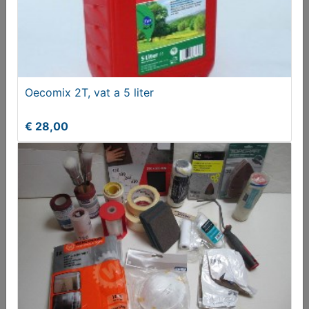
Berging voor fiets(en) of kliko's ZGAN
Oecomix 2T, vat a 5 liter
Vanaf € 240,00
€ 28,00