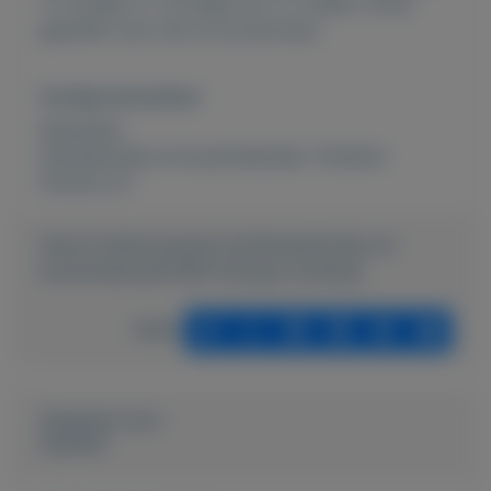
1x 9 meter, 1x 15 meter en 1x 5 meter. Prima
geschikt voor tuin of op de bouw.
Overige kenmerken
Rubrieken:
Gereedschap en bouwmateriaal
,
Tuinieren
Externe url:
https://mijnkoopwaar.nl/a/Gereedschap-en-
bouwmateriaal/1658-Stevige-tuinslang
Delen
Geplaatst door
Laurens