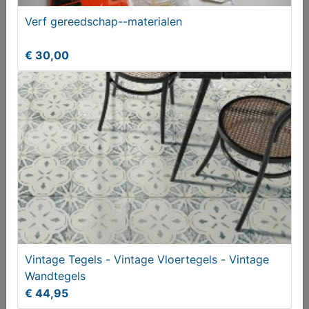
Vives barnet merton maron victoriaanse Engelse
Verf gereedschap--materialen
patroontegel
€ 49,95
€ 30,00
Vlonderplank geimpregneerd 28 x 145 x 3000 mm
Vintage Tegels - Vintage Vloertegels - Vintage
Wandtegels
€ 11,75
€ 44,95