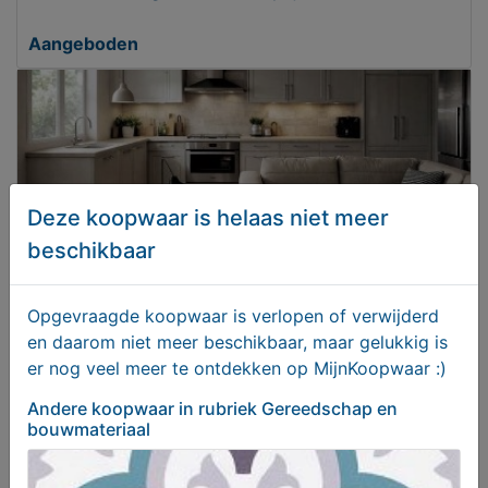
Aangeboden
Deze koopwaar is helaas niet meer
beschikbaar
Opgevraagde koopwaar is verlopen of verwijderd
en daarom niet meer beschikbaar, maar gelukkig is
Castle stones - keramische landelijke module
er nog veel meer te ontdekken op MijnKoopwaar :)
vloertegels
Andere koopwaar
in rubriek Gereedschap en
€ 49,95
bouwmateriaal