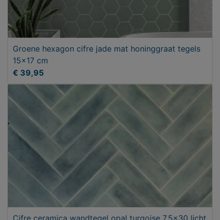
Groene hexagon cifre jade mat honinggraat tegels
15x17 cm
€ 39,95
Cifre ceramica wandtegel opal turqoise 7,5x30 licht