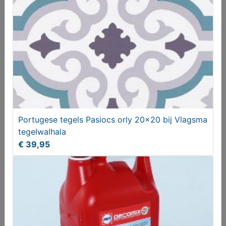
Cotto plavuizen 33x33 cm landelijke vloertegels
Portugese tegels Pasiocs orly 20x20 bij Vlagsma
slijtvast
tegelwalhala
€ 32,50
€ 39,95