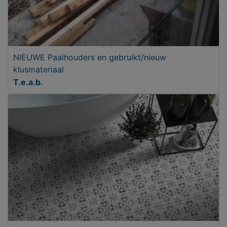
NIEUWE Paalhouders en gebruikt/nieuw
klusmateriaal
T.e.a.b.