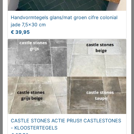
Handvormtegels glans/mat groen cifre colonial
Enkele radiator
jade 7,5x30 cm
€ 39,95
T.e.a.b.
CASTLE STONES ACTIE PRIJS!! CASTLESTONES
Portugese tegels Vives Svenska 20x20 keramische
- KLOOSTERTEGELS