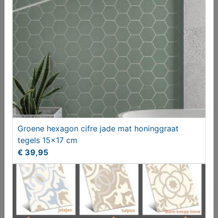
Groene hexagon cifre jade mat honinggraat
Castle stones - Castlestones - grijs genuanceerde
tegels 15x17 cm
tegels
€ 39,95
€ 49,95