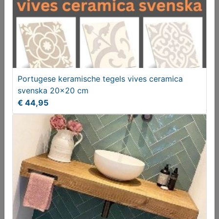
Portugese keramische tegels vives ceramica
Vives barnet merton maron victoriaanse Engelse
svenska 20x20 cm
patroontegel
€ 44,95
€ 49,95