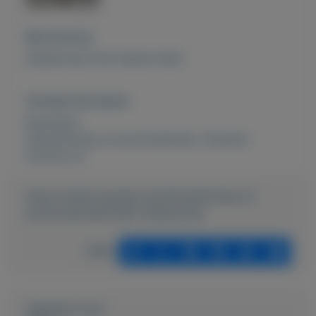
Beschrijving
Steekschop met nieuwe steel.
Overige kenmerken
Rubrieken:
Gereedschap en bouwmateriaal
,
Tuinieren
Externe url:
https://mijnkoopwaar.nl/a/Gereedschap-en-
bouwmateriaal/2382-Steekschop
Delen
Geplaatst door