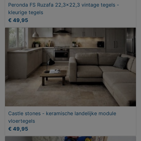
Peronda FS Ruzafa 22,3x22,3 vintage tegels -
kleurige tegels
€ 49,95
Castle stones - keramische landelijke module
vloertegels
€ 49,95