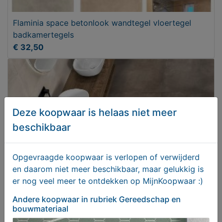
Flaminia space betonlook wandtegel vloertegel
badkamertegels
€ 32,50
Deze koopwaar is helaas niet meer
beschikbaar
Opgevraagde koopwaar is verlopen of verwijderd
en daarom niet meer beschikbaar, maar gelukkig is
er nog veel meer te ontdekken op MijnKoopwaar :)
Vloertegel 60x60 cm lecco mocca ACTIE TEGEL
Andere koopwaar
in rubriek Gereedschap en
voorraadtegels
bouwmateriaal
€ 26,50