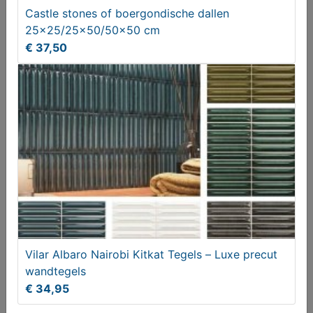
Latex-wit gereedschappen
Castle stones of boergondische dallen
25x25/25x50/50x50 cm
€ 20,00
€ 37,50
Vlonderplank geimpregneerd 28 x 145 x 3000 mm
Vilar Albaro Nairobi Kitkat Tegels – Luxe precut
wandtegels
€ 11,75
€ 34,95