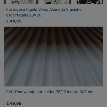
Portugese tegels Vives Alameda 9 unieke
decortegels 20x20
€ 44,95
PVC Damwandplaat helder 76/18 lengte 305 cm
€ 49,95