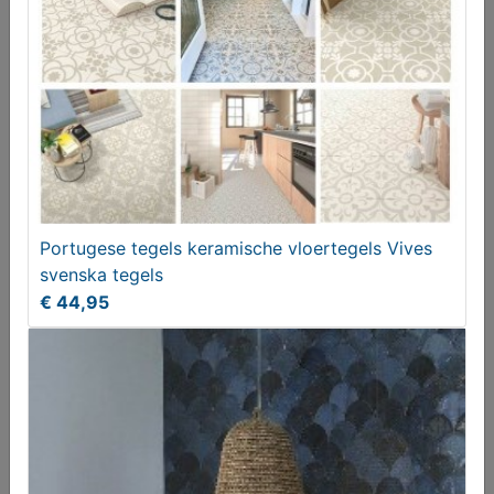
Vintage vloertegels - Peronda FS Farfalla Mustard -
Portugese tegels keramische vloertegels Vives
45x45 cm
svenska tegels
€ 44,95
€ 44,95