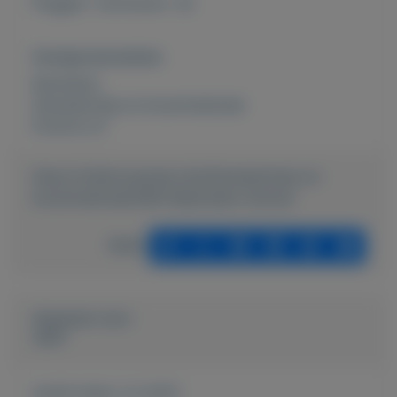
Pluggen--schroeven ed
Overige kenmerken
Rubrieken:
Gereedschap en bouwmateriaal
Externe url:
https://mijnkoopwaar.nl/a/Gereedschap-en-
bouwmateriaal/566-Materialen-diverse
Delen
Geplaatst door
John
Actief sinds:
2-2-2021