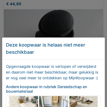
€ 44,95
Deze koopwaar is helaas niet meer
beschikbaar
Opgevraagde koopwaar is verlopen of verwijderd
en daarom niet meer beschikbaar, maar gelukkig is
Zwenkwielen
er nog veel meer te ontdekken op MijnKoopwaar :)
€ 70,00
Andere koopwaar
in rubriek Gereedschap en
bouwmateriaal