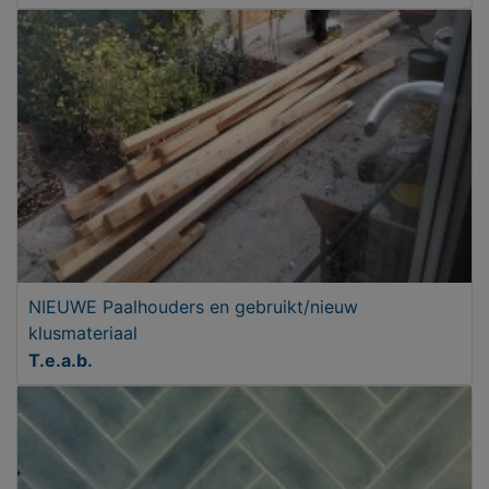
NIEUWE Paalhouders en gebruikt/nieuw
klusmateriaal
T.e.a.b.