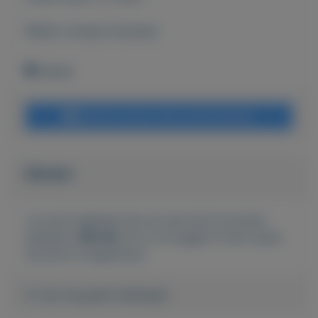
Bekijk overige koopwaar
Geleen
Bericht sturen naar adverteerder
Bieden
Je moet ingelogd zijn om een bod te kunnen
plaatsen.
Klik hier
om in te loggen of een nieuw
account te registreren.
Er zijn nog geen biedingen