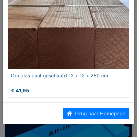
€ 130,00
Douglas paal geschaafd 12 x 12 x 250 cm
€ 41,95
Vilar Albaro Nairobi Kitkat Tegels – Luxe precut
wandtegels
€ 34,95
Terug naar Homepage