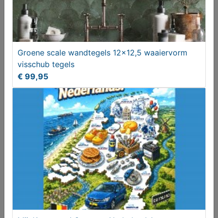
Groene scale wandtegels 12x12,5 waaiervorm
visschub tegels
€ 99,95
Berging voor fiets(en) of kliko's ZGAN
Vanaf € 240,00