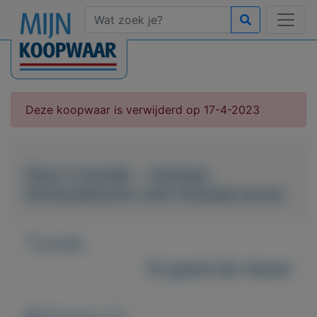
Deze koopwaar is verwijderd op 17-4-2023
Deur in kozijn - stompe
binnendeuren met tweede leven
T.e.a.b.
Zo goed als nieuw
Weergaven: 62x