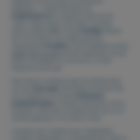
Dagelijks worden talloze binnendeuren
afgedankt… zonde!! Wij pikken de
kwaliteitsdeuren
er tussenuit! Vaak zijn dit
“saaie” vlakke deuren. Wij maken van deze
deuren strakke
retro
of juist
landelijke
deuren,
door het infrezen van strakke groeven,
zogenaamde
freeslijnen
. Deze freeslijnen kunnen
geheel naar uw wens
worden ingefreesd, zie een
aantal voorbeelden in onze foto’s, of zoek
inspiratie op het web.
Deze deuren verdienen naast dit tweede leven
ook een
nieuw jasje
. We hangen de deuren dan
ook compleet af in nieuwe
hardhouten
kwaliteitskozijnen
, inclusief scharnieren, slot en
sluitplaat, zodat deze compleet klaar zijn om te
worden geplaatst in uw wand of muur.
Complete sets “tweede-leven” freeslijndeur
compleet afgehangen in kwaliteitskozijn, alles 2x