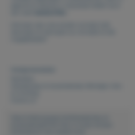
gegrond en absoluut in nieuwstaat bieden wij al
aan vanaf
slechts E150,-
Informeer naar onze actuele voorraad (vele
deurmaten en deurtypen op voorraad) en alle
mogelijkheden!!
Overige kenmerken
Rubrieken:
Gereedschap en bouwmateriaal
,
Woningen
,
Huis-
en inrichting
Externe url:
https://mijnkoopwaar.nl/a/Gereedschap-en-
bouwmateriaal/5742-Deur-in-kozijn-stompe-
binnendeuren-met-tweede-leven