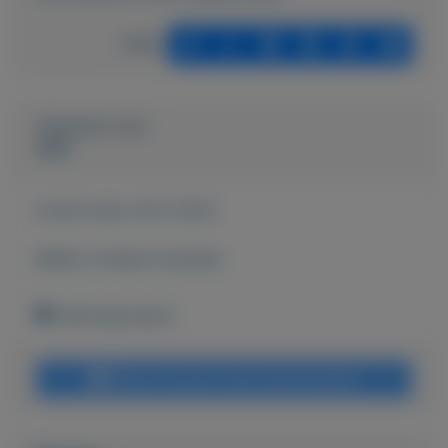
Delen
Geplaatst door
Sjiek
Actief sinds:
28-2-2023
Bekijk overige koopwaar
Heerhugowaard
Bericht sturen naar adverteerder