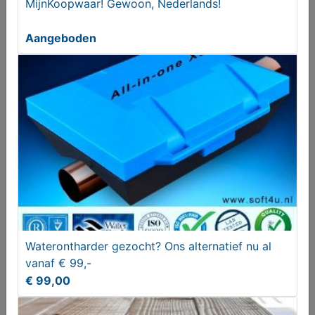
MijnKoopwaar! Gewoon, Nederlands!
Aangeboden
Kit kat wandtegels - groene tegels-
badkamertegels
€ 34,95
Waterontharder gezocht? Ons alternatief nu al
vanaf € 99,-
€ 99,00
Deurbeslag diverse