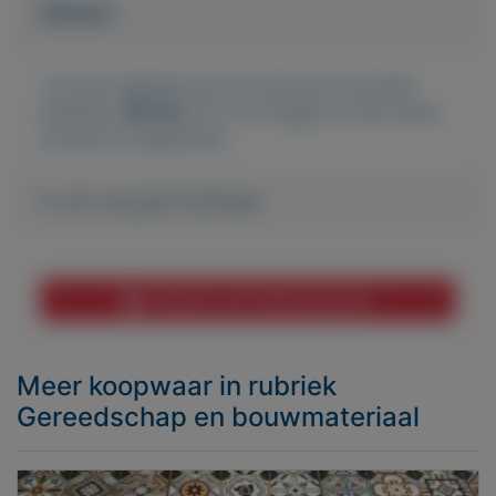
Bieden
Je moet ingelogd zijn om een bod te kunnen
plaatsen.
Klik hier
om in te loggen of een nieuw
account te registreren.
Er zijn nog geen biedingen
Melden aan MijnKoopwaar
Meer koopwaar
in rubriek
Gereedschap en bouwmateriaal