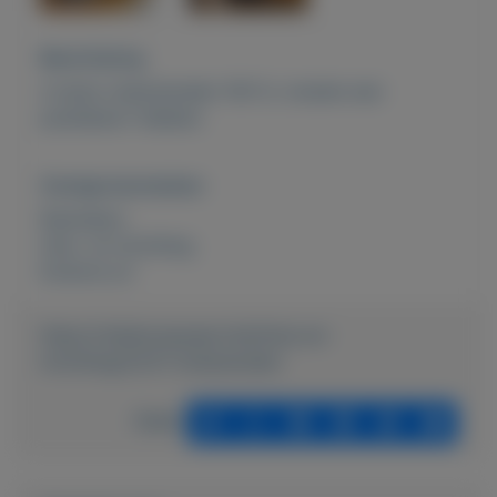
Beschrijving
4 stuks clubs/stoelen 100 %, moeten een
poetsbeurt hebben.
Overige kenmerken
Rubrieken:
Huis- en inrichting
Externe url:
https://mijnkoopwaar.nl/a/Huis-en-
inrichting/2231-Clubsstoelen
Delen