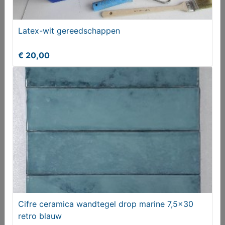
Latex-wit gereedschappen
ZGAN RVS gootsteenbakjes vanaf
€ 20,00
€ 12,50
Cifre ceramica wandtegel drop marine 7,5x30
retro blauw