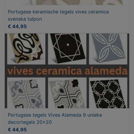
Portugese keramische tegels vives ceramica
svenska tulpon
€ 44,95
Portugese tegels Vives Alameda 9 unieke
decortegels 20x20
€ 44,95