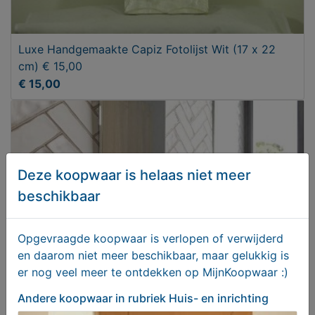
Luxe Handgemaakte Capiz Fotolijst Wit (17 x 22
cm) € 15,00
€ 15,00
Deze koopwaar is helaas niet meer
beschikbaar
Opgevraagde koopwaar is verlopen of verwijderd
en daarom niet meer beschikbaar, maar gelukkig is
er nog veel meer te ontdekken op MijnKoopwaar :)
landelijke wandtegel Cifre lumen white
Andere koopwaar
in rubriek Huis- en inrichting
handvormtegel rustiek