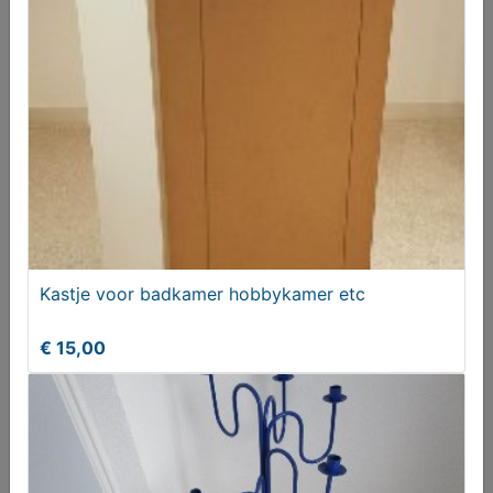
€ 29,95
Kastje voor badkamer hobbykamer etc
Koperen kruisgezicht Jezus en Maagd Maria
€ 15,00
T.e.a.b.