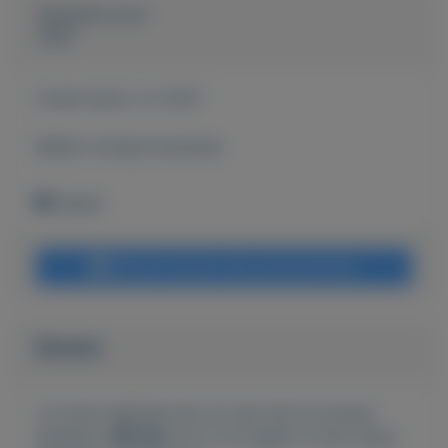
Geplaatst door
John
Actief sinds:
2-2-2021
Bekijk overige koopwaar
Geleen
Bericht sturen naar adverteerder
Bieden
Je moet ingelogd zijn om een bod te kunnen
plaatsen.
Klik hier
om in te loggen of een nieuw