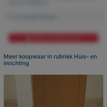
account te registreren.
Er zijn nog geen biedingen
Melden aan MijnKoopwaar
Meer koopwaar
in rubriek Huis- en
inrichting