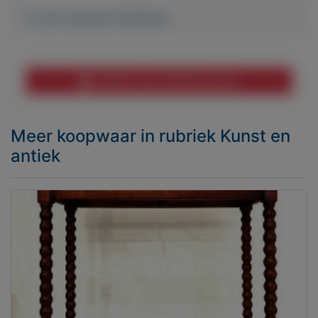
Er zijn nog geen biedingen
Melden aan MijnKoopwaar
Meer koopwaar
in rubriek Kunst en
antiek