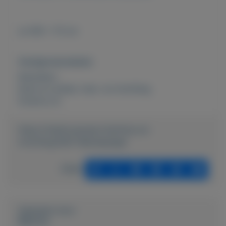
ca 160 x 75 cm
Overige kenmerken
Rubrieken:
Kunst en antiek
,
Huis- en inrichting
Externe url:
https://mijnkoopwaar.nl/a/Huis-en-
inrichting/2601-Wandspiegel
Delen
Geplaatst door
Maurice