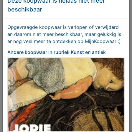
Deze koopwaar is helaas niet meer
Handlamp (koper)
beschikbaar
€ 30,00
Opgevraagde koopwaar is verlopen of verwijderd
en daarom niet meer beschikbaar, maar gelukkig is
er nog veel meer te ontdekken op MijnKoopwaar :)
Andere koopwaar
in rubriek Kunst en antiek
Grammofoon (oud)
€ 580,00