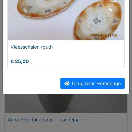
Kandelaar
€ 20,00
Vleesschalen (oud)
€ 25,00
Terug naar Homepage
Anna Efverlund vaas---kandelaar