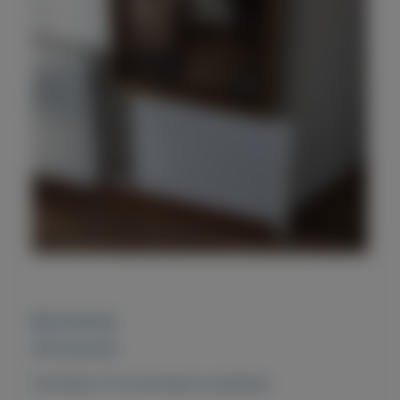
Beschrijving
Wandspiegel
Vertikaal of horizontaal te plaatsen