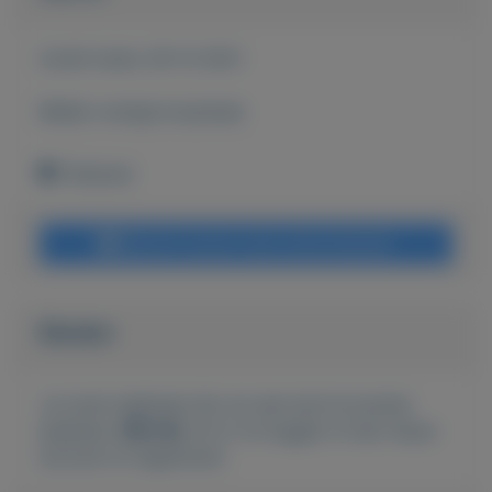
Actief sinds:
28-12-2021
Bekijk overige koopwaar
Tolkamer
Bericht sturen naar adverteerder
Bieden
Je moet ingelogd zijn om een bod te kunnen
plaatsen.
Klik hier
om in te loggen of een nieuw
account te registreren.