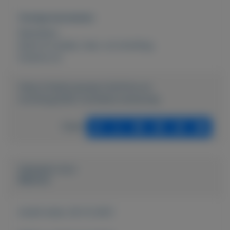
Overige kenmerken
Rubrieken:
Kunst en antiek
,
Huis- en inrichting
Externe url:
https://mijnkoopwaar.nl/a/Huis-en-
inrichting/2602-Schilderij-landschap
Delen
Geplaatst door
Maurice
Actief sinds:
28-12-2021