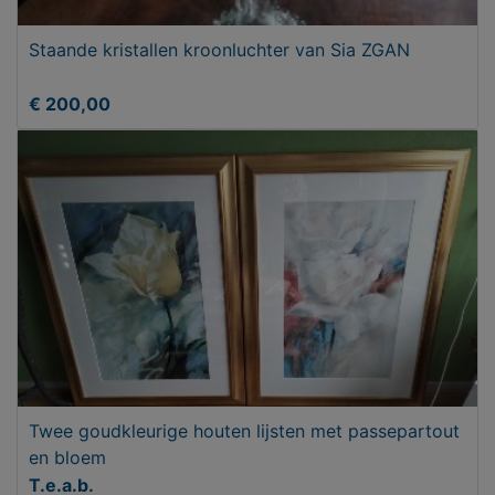
Staande kristallen kroonluchter van Sia ZGAN
€ 200,00
Twee goudkleurige houten lijsten met passepartout
en bloem
T.e.a.b.