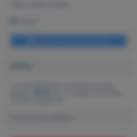
Bekijk overige koopwaar
Tolkamer
Bericht sturen naar adverteerder
Bieden
Je moet ingelogd zijn om een bod te kunnen
plaatsen.
Klik hier
om in te loggen of een nieuw
account te registreren.
Er zijn nog geen biedingen