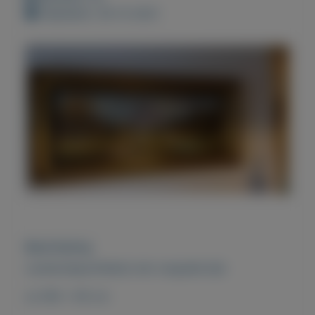
Geplaatst: 28-12-2021
Beschrijving
Landschapschilderij met vergulde lijst
ca 160 x 65 cm