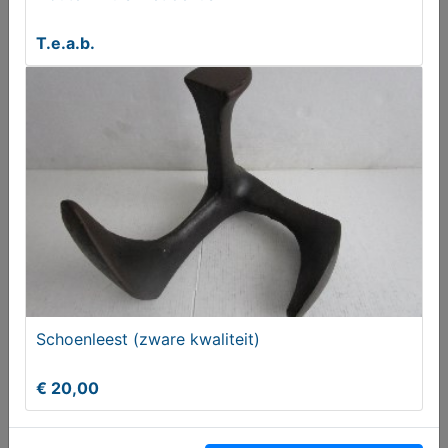
€ 20,00
T.e.a.b.
Grammofoon (oud)
Schoenleest (zware kwaliteit)
€ 580,00
€ 20,00