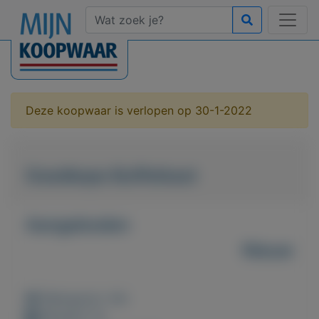
Deze koopwaar is verlopen op 30-1-2022
Goedkope Buffetkast
Aangeboden
Nieuw
Weergaven: 44x
Bewaard: 0x