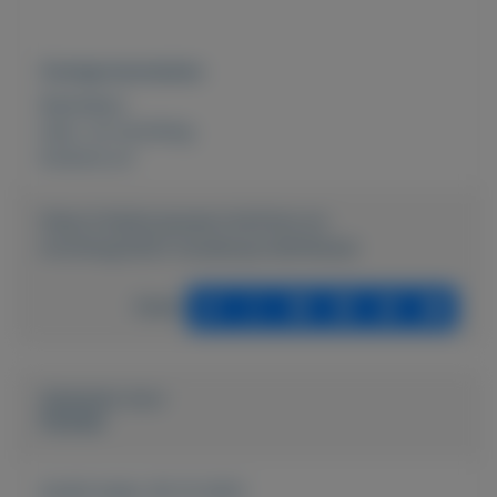
Overige kenmerken
Rubrieken:
Huis- en inrichting
Externe url:
https://mijnkoopwaar.nl/a/Huis-en-
inrichting/2625-Goedkope-Buffetkast
Delen
Geplaatst door
Flexibel
Actief sinds:
30-12-2021