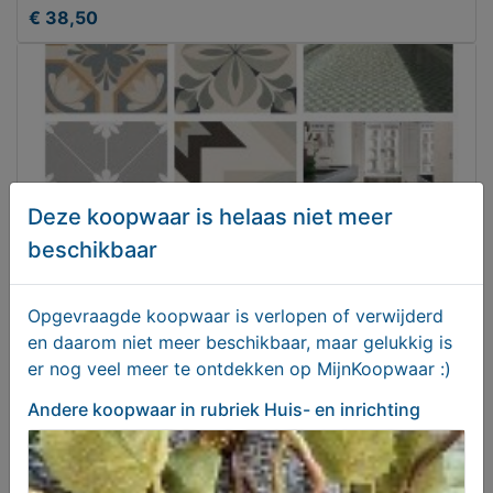
€ 38,50
Deze koopwaar is helaas niet meer
beschikbaar
Opgevraagde koopwaar is verlopen of verwijderd
en daarom niet meer beschikbaar, maar gelukkig is
Portugese tegels - vintage tegels - Vives Bali -
er nog veel meer te ontdekken op MijnKoopwaar :)
20x20 cm
€ 44,95
Andere koopwaar
in rubriek Huis- en inrichting