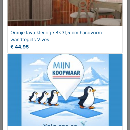
Portugese Keramische Tegels FS 1827 –
Oranje lava kleurige 8x31,5 cm handvorm
onderhoudsvriendelijk
wandtegels Vives
€ 49,95
€ 44,95