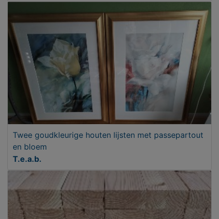
Twee goudkleurige houten lijsten met passepartout
en bloem
T.e.a.b.