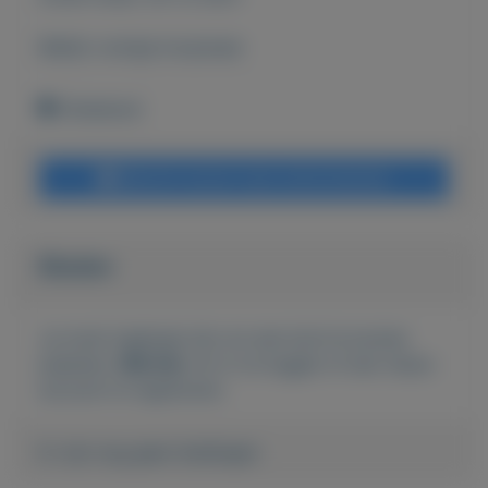
Bekijk overige koopwaar
Onbekend
Bericht sturen naar adverteerder
Bieden
Je moet ingelogd zijn om een bod te kunnen
plaatsen.
Klik hier
om in te loggen of een nieuw
account te registreren.
Er zijn nog geen biedingen