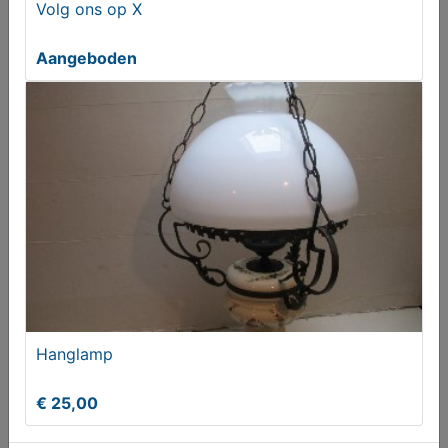
Staande kristallen kroonluchter van Sia ZGAN
Volg ons op X
€ 200,00
Aangeboden
SCHOENMAKERS SPIJKERBAK
Hanglamp
€ 175,00
€ 25,00