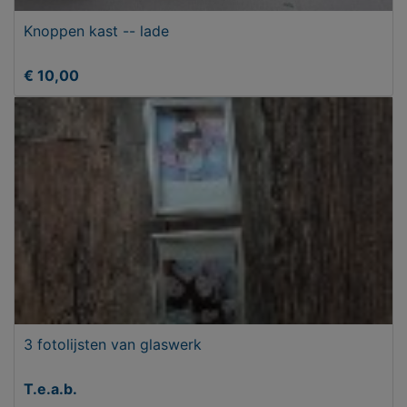
Knoppen kast -- lade
€ 10,00
3 fotolijsten van glaswerk
T.e.a.b.