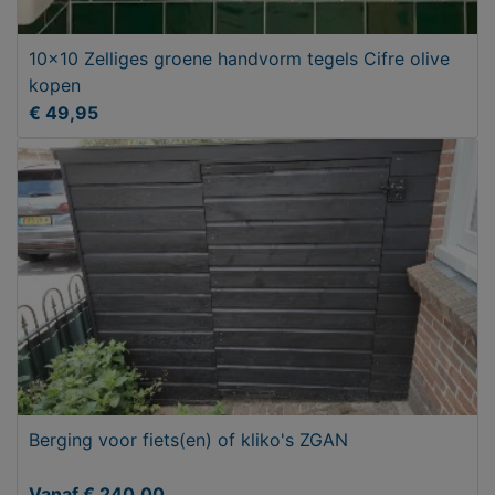
10x10 Zelliges groene handvorm tegels Cifre olive
kopen
€ 49,95
Berging voor fiets(en) of kliko's ZGAN
Vanaf € 240,00