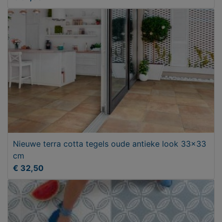
Nieuwe terra cotta tegels oude antieke look 33x33
cm
€ 32,50