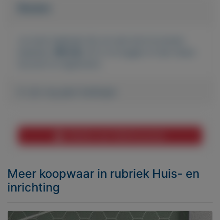
Bieden
Je moet ingelogd zijn om een bod te kunnen
plaatsen.
Klik hier
om in te loggen of een nieuw
account te registreren.
Er zijn nog geen biedingen
Melden aan MijnKoopwaar
Meer koopwaar
in rubriek Huis- en
inrichting