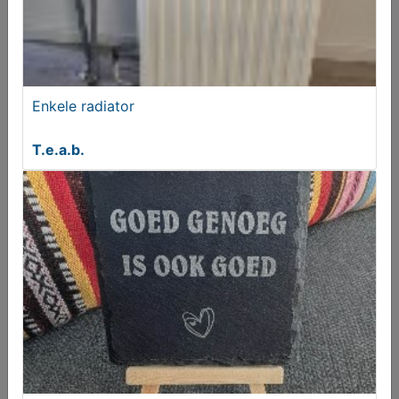
Enkele radiator
T.e.a.b.
Speelse visschub tegels donker blauw 12x12,5 of
fisch scale
€ 99,95