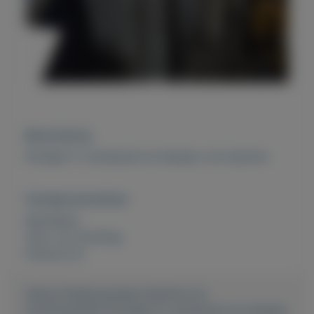
Beschrijving
Partijtje TL armaturen en lampen, incl starters
Overige kenmerken
Rubrieken:
Huis- en inrichting
Externe url:
https://mijnkoopwaar.nl/a/Huis-en-
inrichting/2815-Partijtje-TL-armaturen-en-lampen