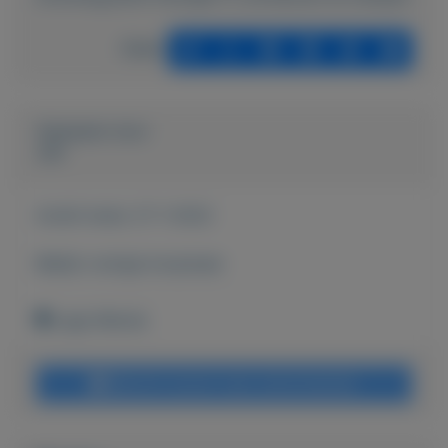
Delen
Geplaatst door
Joo
Actief sinds:
27-1-2022
Bekijk overige koopwaar
Lage Mierde
Bericht sturen naar adverteerder