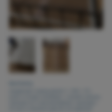
Beschrijving
Aangeboden: Auping spiraal 2 x 200 x 70 (
poten in hoogte verstelbaar ). Inclusief ombouw,
matrassen en 4 seizoenendekbed ( gereinigd ).
Dit bed is uitsluitend gebruikt als logeerbed.