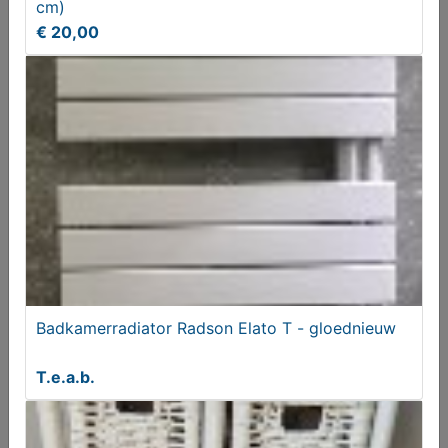
cm)
€ 20,00
NIEUWE Paalhouders en gebruikt/nieuw
klusmateriaal
T.e.a.b.
Badkamerradiator Radson Elato T - gloednieuw
T.e.a.b.