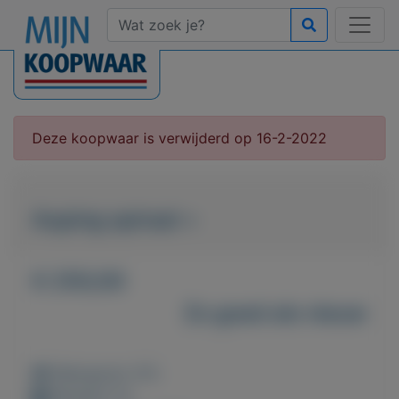
Deze koopwaar is verwijderd op 16-2-2022
Auping spiraal +
€ 250,00
Zo goed als nieuw
Weergaven: 67x
Bewaard: 0x