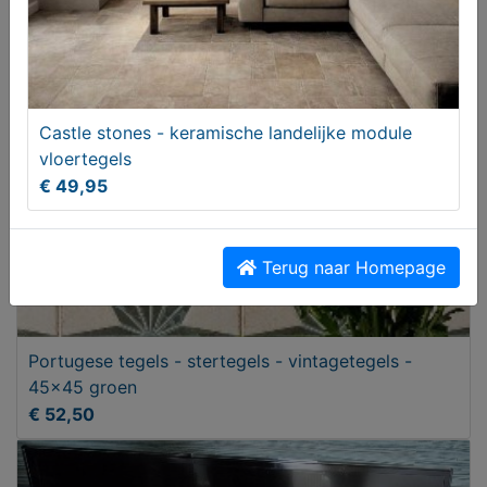
T.e.a.b.
Castle stones - keramische landelijke module
vloertegels
€ 49,95
Terug naar Homepage
Portugese tegels - stertegels - vintagetegels -
45x45 groen
€ 52,50