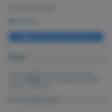
Bekijk overige koopwaar
Ammerzoden
Bericht sturen naar adverteerder
Bieden
Je moet ingelogd zijn om een bod te kunnen
plaatsen.
Klik hier
om in te loggen of een nieuw
account te registreren.
Er zijn nog geen biedingen