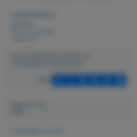
Overige kenmerken
Rubrieken:
Huis- en inrichting
Externe url:
https://mijnkoopwaar.nl/a/Huis-en-
inrichting/2886-Auping-spiraal-
Delen
Geplaatst door
TvdN
Actief sinds:
3-2-2022