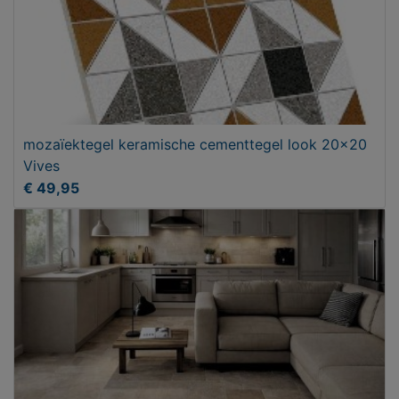
mozaïektegel keramische cementtegel look 20x20
Vives
€ 49,95