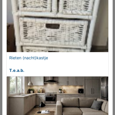
Landelijke plavuizen zwart en wit 33x33 rustieke
vloertegels
€ 34,95
Rieten (nacht)kastje
T.e.a.b.
3 fotolijsten van glaswerk