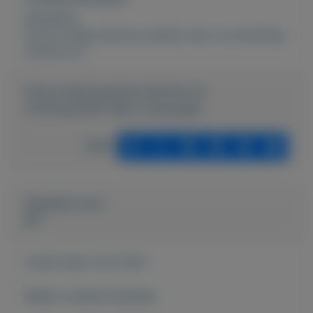
Rubrieken:
Kind en baby
,
Kunst en antiek
,
Huis- en inrichting
Externe url:
https://mijnkoopwaar.nl/a/Huis-en-
inrichting/3087-Retro-loopwagen
Delen
Geplaatst door
jos
Actief sinds:
10-2-2021
Bekijk overige koopwaar