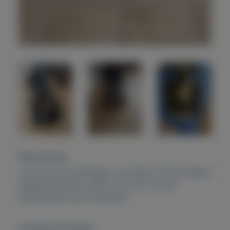
Beschrijving
mooie retro loopwagen in de jaren 70 john player
speciaal kleuren. uniek. mooi voor op de
kinderkamer en/of mancave.
Overige kenmerken