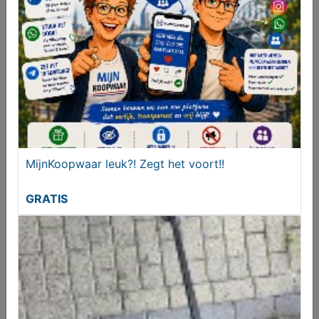
Meer koopwaar
in rubriek Kind en
baby
MijnKoopwaar leuk?! Zegt het voort!!
GRATIS
Onderstel/frame karretje