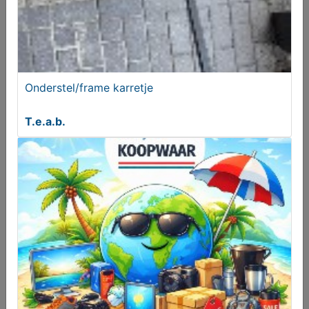
T.e.a.b.
Onderstel/frame karretje
T.e.a.b.
Beertjes bak
GRATIS