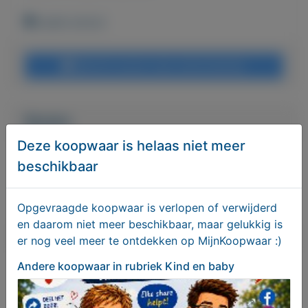
budel-schoot
Bericht sturen naar adverteerder
Bieden
Deze koopwaar is helaas niet meer
beschikbaar
Je moet ingelogd zijn om een bod te kunnen
plaatsen.
Klik hier
om in te loggen of een nieuw
account te registreren.
Opgevraagde koopwaar is verlopen of verwijderd
en daarom niet meer beschikbaar, maar gelukkig is
Er zijn nog geen biedingen
er nog veel meer te ontdekken op MijnKoopwaar :)
Andere koopwaar
in rubriek Kind en baby
Melden aan MijnKoopwaar