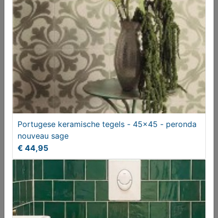
Portugese keramische tegels - 45x45 - peronda
nouveau sage
SCHOENMAKERS SPIJKERBAK
€ 44,95
€ 175,00