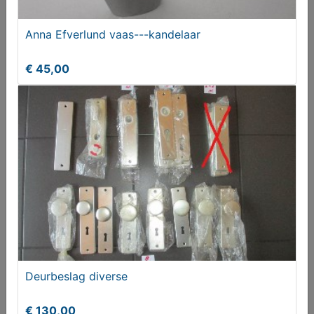
Anna Efverlund vaas---kandelaar
Cifre opal handvorm wandtegel glans blauw en
€ 45,00
groen 7,5x30 cm
€ 40,00
Deurbeslag diverse
Zwenkwielen
€ 130,00