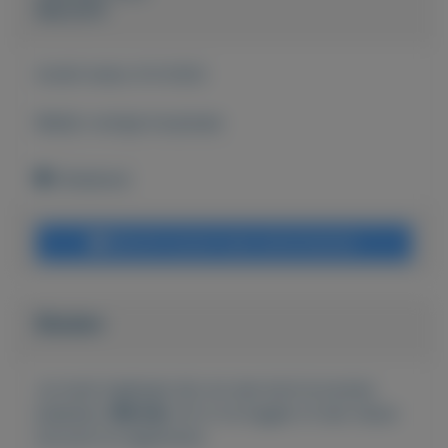
Marcel70
Actief sinds:
8-9-2022
Bekijk overige koopwaar
Onbekend
Bericht sturen naar adverteerder
Bieden
Je moet ingelogd zijn om een bod te kunnen
plaatsen.
Klik hier
om in te loggen of een nieuw
account te registreren.