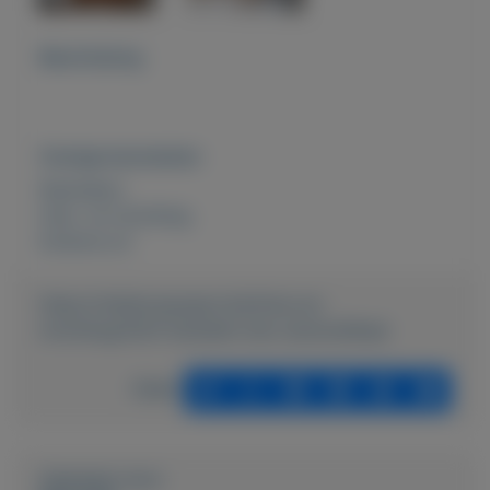
Beschrijving
Overige kenmerken
Rubrieken:
Huis- en inrichting
Externe url:
https://mijnkoopwaar.nl/a/Huis-en-
inrichting/4331-Eettafel-met-uitschuifblad
Delen
Geplaatst door