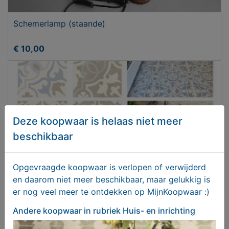
Schemerlamp (staande)
€ 10,00
Deze koopwaar is helaas niet meer
beschikbaar
Opgevraagde koopwaar is verlopen of verwijderd
en daarom niet meer beschikbaar, maar gelukkig is
er nog veel meer te ontdekken op MijnKoopwaar :)
Portugese tegels - Portugese vloertegels - 20x20
Andere koopwaar
in rubriek Huis- en inrichting
tegeltjes
€ 44,95