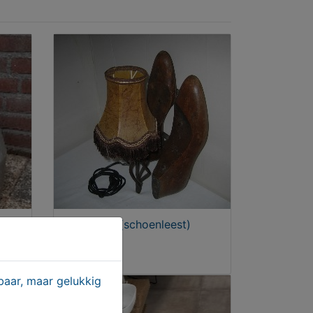
SE
Wandlamp (schoenleest)
€ 35,00
aar, maar gelukkig