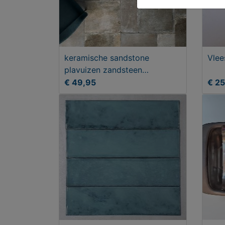
keramische sandstone
Vlee
plavuizen zandsteen
vloertegels module
€ 49,95
€ 2