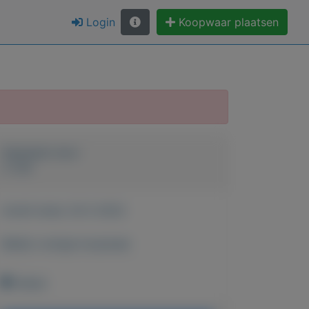
Login
Koopwaar plaatsen
Geplaatst door
J. Los
Actief sinds:
20-2-2022
Bekijk overige koopwaar
Velsen