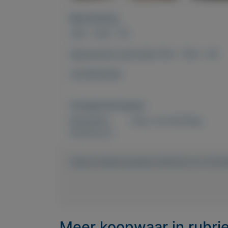
Beschrijving
140 x 140 x 79
bijpassende salontafel 100 x 100 x 40
0235830308
Overige kenmerken
Rubrieken:
Huis- en inrichting
Externe url:
https://mijnkoopwaar.nl/a/Huis-en-inrich
Meer koopwaar
in rubri