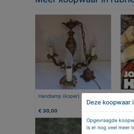
Handlamp (koper)
JOP
Deze koopwaar i
€ 30,00
€ 4
Opgevraagde koopwaa
is er nog veel meer 