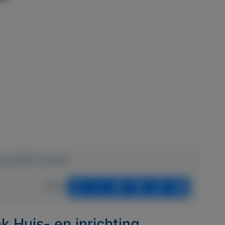
ting/4842-Eettafel
Delen
ek Huis- en inrichting