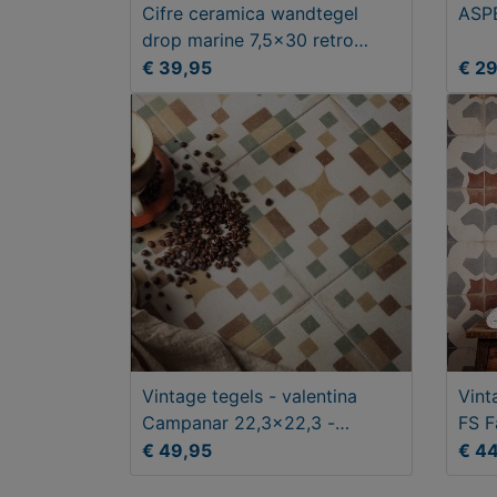
Cifre ceramica wandtegel
ASP
drop marine 7,5x30 retro
blauw
€ 39,95
€ 2
Vintage tegels - valentina
Vint
Campanar 22,3x22,3 -
FS F
vloertegels
€ 49,95
€ 4