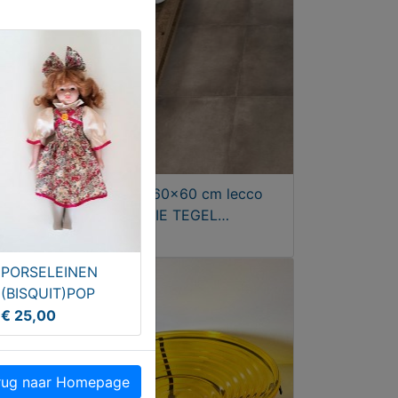
es -
Vloertegel 60x60 cm lecco
JS
mocca ACTIE TEGEL
voorraadtegels
€ 26,50
PORSELEINEN
(BISQUIT)POP
€ 25,00
ug naar Homepage