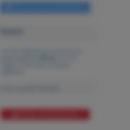
Bericht sturen naar adverteerder
Bieden
Je moet ingelogd zijn om een bod te
kunnen plaatsen.
Klik hier
om in te
loggen of een nieuw account te
registreren.
Er zijn nog geen biedingen
Melden aan MijnKoopwaar