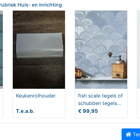
 rubriek Huis- en inrichting
amertegels - kit kat
Castlestones - castle ston
ls - wandtegels
Nu tijdelijk een ACTIEPRI
4,95
€ 37,50
Keukenrolhouder
fish scale tegels of
schubben tegels
uniek in zijn soort
T.e.a.b.
€ 99,95
Ter