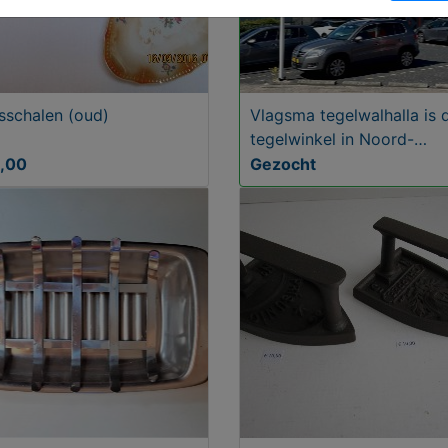
sschalen (oud)
Vlagsma tegelwalhalla is 
tegelwinkel in Noord-
Nederland
5,00
Gezocht