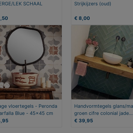
ERGE/LEK SCHAAL
Strijkijzers (oud)
9,50
€ 8,00
age vloertegels - Peronda
Handvormtegels glans/ma
arfalla Blue - 45x45 cm
groen cifre colonial jade
7,5x30 cm
4,95
€ 39,95