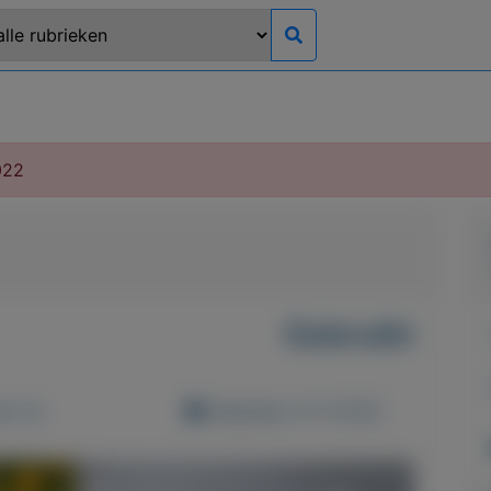
022
Gebruikt
d: 0x
Geplaatst: 9-11-2022