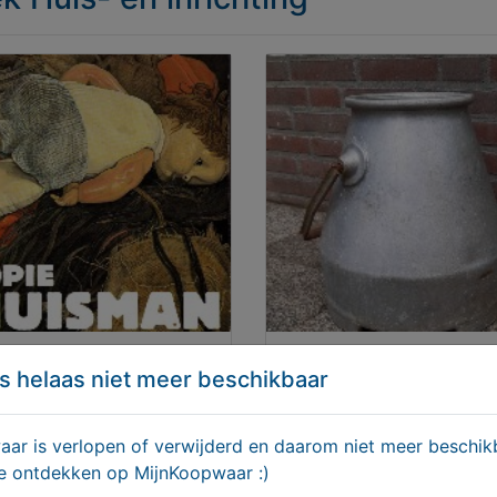
IE HUISMAN
DECORATIEVE HOLLAND
s helaas niet meer beschikbaar
MELKEMMER
75,00
€ 57,50
r is verlopen of verwijderd en daarom niet meer beschikb
te ontdekken op MijnKoopwaar :)