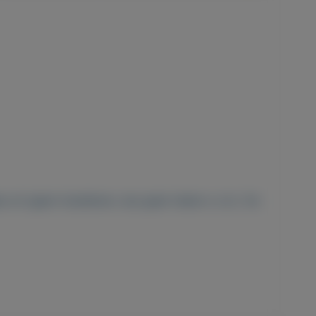
s uit (geen huisdieren, dus geen haken o.i.d.). De