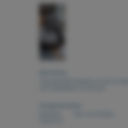
Beschrijving
Twee gebruikte fauteuils; ze zien er netje
stof is gemêleerd. Ze zijn bij B
Overige kenmerken
Rubrieken:
Huis- en inrichting
Externe url: