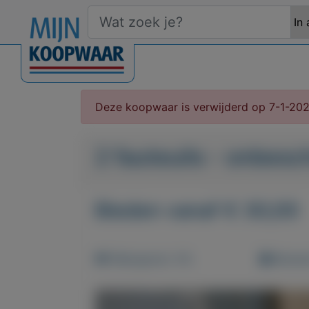
Deze koopwaar is verwijderd op 7-1-20
2 fauteuils - onbes
Bieden vanaf € 30,00
Weergaven: 41x
Bewaar