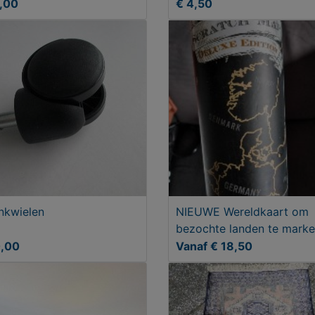
,00
€ 4,50
nkwielen
NIEUWE Wereldkaart om
bezochte landen te marke
0,00
Vanaf € 18,50