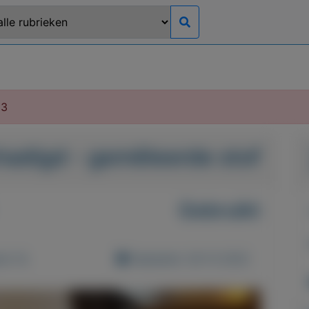
23
chadigd - gemêleerde stof
Gebruikt
d: 0x
Geplaatst: 28-12-2022