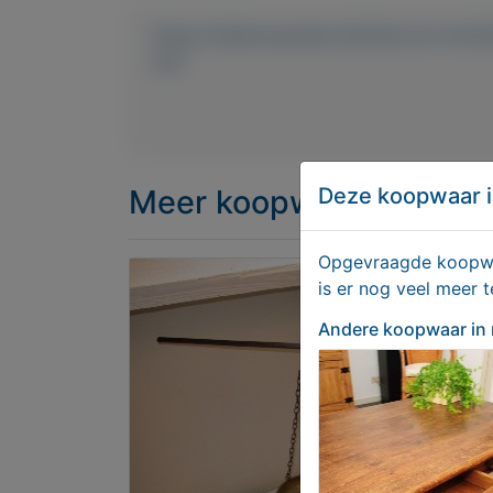
https://mijnkoopwaar.nl/a/Huis-en-inric
stof
Meer koopwaar
in rubri
Deze koopwaar i
Opgevraagde koopwaa
is er nog veel meer 
Andere koopwaar
in