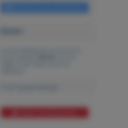
Bericht sturen naar adverteerder
Bieden
Je moet ingelogd zijn om een bod te
kunnen plaatsen.
Klik hier
om in te
loggen of een nieuw account te
registreren.
Er zijn nog geen biedingen
Melden aan MijnKoopwaar