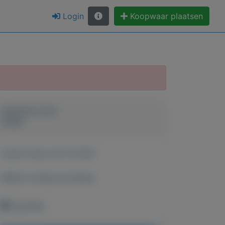
Login
Koopwaar plaatsen
Geplaatst door
Annie
Actief sinds:
28-12-2022
Bekijk overige koopwaar
Ugchelen