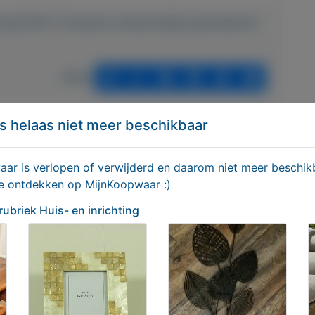
hting/5195-2-fauteuils-onbeschadigd-gemeleerde-
Delen
ek Huis- en inrichting
s helaas niet meer beschikbaar
r is verlopen of verwijderd en daarom niet meer beschikb
te ontdekken op MijnKoopwaar :)
 rubriek Huis- en inrichting