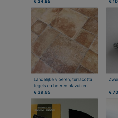
vloertegels
€ 34,95
€ 10
Landelijke vloeren, terracotta
Zwe
tegels en boeren plavuizen
€ 39,95
€ 7