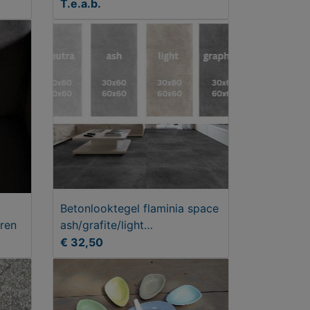
T.e.a.b.
Betonlooktegel flaminia space
ren
ash/grafite/light
60x60/30x60
€ 32,50