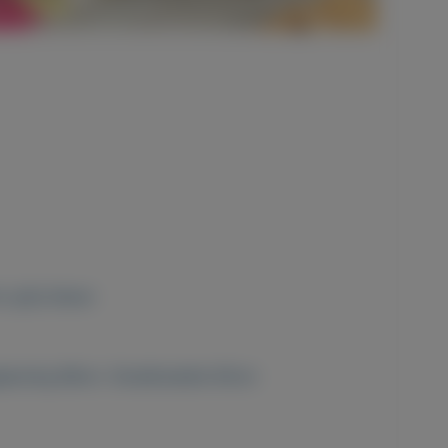
c grijs blauw
leuning 88cm. Stoelbreedte 65cm