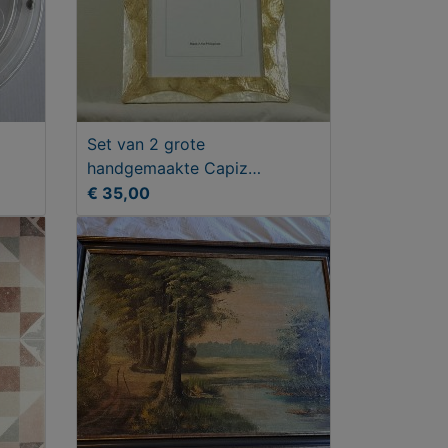
Set van 2 grote
handgemaakte Capiz
fotolijsten (27x32 cm)
€ 35,00