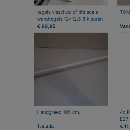
tegels visschub of life scale
TOM
wandtegels 12x12,5 8 kleuren
€ 99,95
Van
Handgreep 105 cm.
4x P
E27 
lam
T.e.a.b.
€ 11