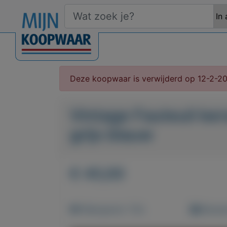
Deze koopwaar is verwijderd op 12-2-2
Vintage Fauteuil ke
grijs blauw
€ 45,00
Weergaven: 112x
Bewaar