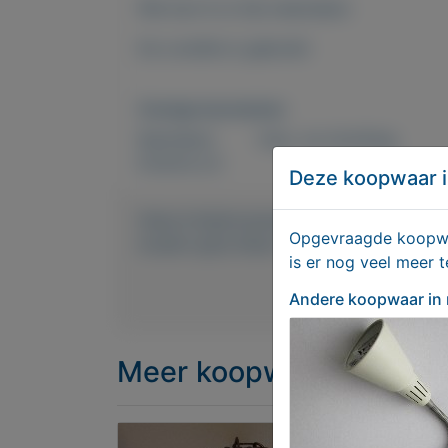
Wie kan ik er blij meemaken
De conditie is gebruikt
Overige kenmerken
Rubrieken:
Huis- en inrichting
Externe url:
Deze koopwaar i
https://mijnkoopwaar.nl/a/Huis-en-inric
Opgevraagde koopwaa
kussen-grijs-blauw
is er nog veel meer 
Andere koopwaar
in
Meer koopwaar
in rubri