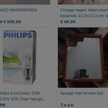
ADO WANDREKKEN
Vintage tegels Valenciaan
keramiek 22,3x22,3 cm t
af € 500,00
€ 49,95
hilips EcoClassic 53W
Spiegel met houten lijst
230V A55 Clear halogeen
pen
,99
T.e.a.b.