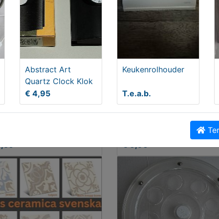
Abstract Art
Keukenrolhouder
Quartz Clock Klok
€ 4,95
T.e.a.b.
TAGE JAREN 60 VAAS
Leisteen Onderzetter – Pe
Ter
kado voor Vader!
4,50
€ 6,90