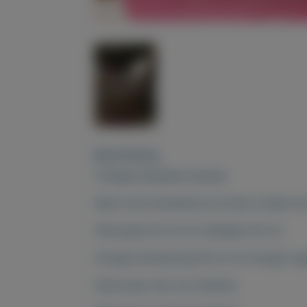
Beschrijving
Vintage klassieke fauteuil
Kleur hout kersenhout en kleur kussen et
Zithoogte 42 cm en zitdiepte 50 cm
Hoogte armleuning 56 cm en hoogte rug
Stoel past niet ons interieur