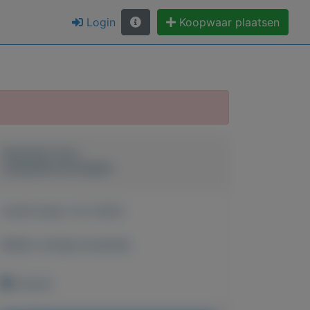
Login
Koopwaar plaatsen
Geplaatst door
Jacqueline De keijzer
Actief sinds:
12-2-2023
Bekijk overige koopwaar
Utrecht