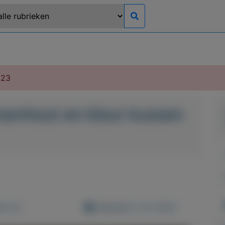
023
rsenhout en kleur kussen
d: 0x
Geplaatst: 12-2-2023