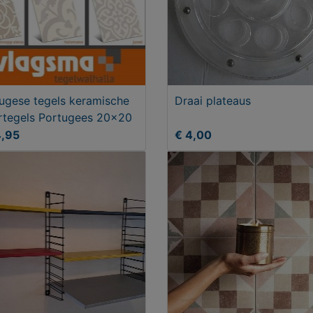
ugese tegels keramische
Draai plateaus
rtegels Portugees 20x20
4,95
€ 4,00