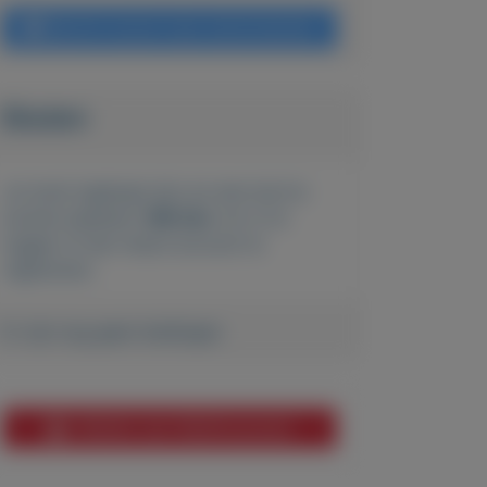
Bericht sturen naar adverteerder
Bieden
Je moet ingelogd zijn om een bod te
kunnen plaatsen.
Klik hier
om in te
loggen of een nieuw account te
registreren.
Er zijn nog geen biedingen
Melden aan MijnKoopwaar