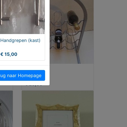
Handgrepen (kast)
€ 15,00
rfect
Wijnrek
ug naar Homepage
€ 20,00