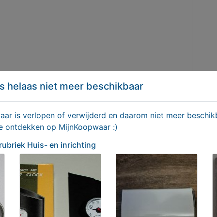
s helaas niet meer beschikbaar
hting/5604-Vintage-Fauteuil-kersenhout-en-kleur-
r is verlopen of verwijderd en daarom niet meer beschikb
te ontdekken op MijnKoopwaar :)
Delen
 rubriek Huis- en inrichting
ek Huis- en inrichting