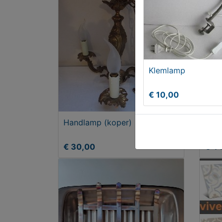
Klemlamp
€ 10,00
Handlamp (koper)
VIN
€ 30,00
€ 4