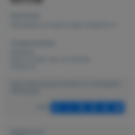
Beschrijving
Plafondlamp van koper en glas, hoogte 60 cm
Overige kenmerken
Rubrieken:
Kunst en antiek
,
Huis- en inrichting
Externe url:
https://mijnkoopwaar.nl/a/Huis-en-inrichting/611-
Plafondlamp
Delen
Geplaatst door