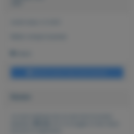
John
Actief sinds:
2-2-2021
Bekijk overige koopwaar
Geleen
Bericht sturen naar adverteerder
Bieden
Je moet ingelogd zijn om een bod te kunnen
plaatsen.
Klik hier
om in te loggen of een nieuw
account te registreren.