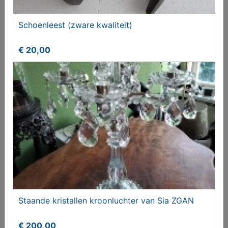
Schoenleest (zware kwaliteit)
Grammofoon (oud)
€ 20,00
€ 580,00
Staande kristallen kroonluchter van Sia ZGAN
Gereedschap (oud)
€ 200,00