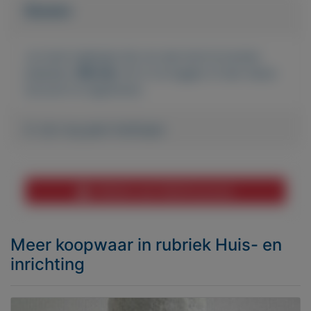
Bieden
Je moet ingelogd zijn om een bod te kunnen
plaatsen.
Klik hier
om in te loggen of een nieuw
account te registreren.
Er zijn nog geen biedingen
Melden aan MijnKoopwaar
Meer koopwaar
in rubriek Huis- en
inrichting