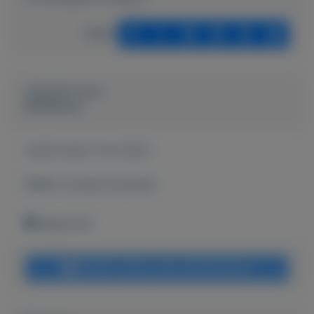
Delen
Geplaatst door
Mosalunet
Actief sinds:
14-4-2023
Bekijk overige koopwaar
Maastricht
Bericht sturen naar adverteerder