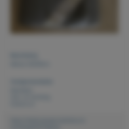
Beschrijving
Matras 200/90cm
Overige kenmerken
Rubrieken:
Huis- en inrichting
Externe url:
https://mijnkoopwaar.nl/a/Huis-en-
inrichting/6216-Matras