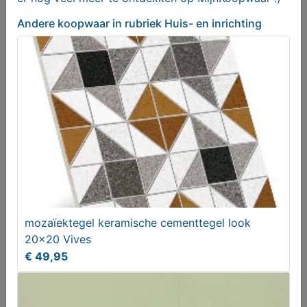
Andere koopwaar
in rubriek Huis- en inrichting
Schaal (gietijzer)
€ 15,00
mozaïektegel keramische cementtegel look
20x20 Vives
€ 49,95
PORSELEINEN (BISQUIT)POP