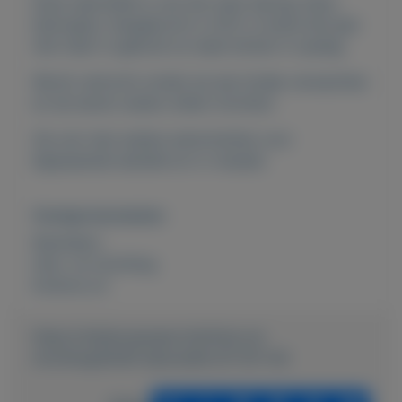
Deze salontafel is van het merk Spring, kleur:
betongrijs. Aangekocht in 2017, is sinds drie jaar
niet meer in gebruik en staat binnen in opslag.
Wordt verkocht omdat we een kindje verwachten
en de kamer anders willen inrichten.
Zie ook mijn andere advertenties voor
bijpassende eettafel en tv-meubel.
Overige kenmerken
Rubrieken:
Huis- en inrichting
Externe url:
https://mijnkoopwaar.nl/a/Huis-en-
inrichting/6439-Salontafel-67x67x40