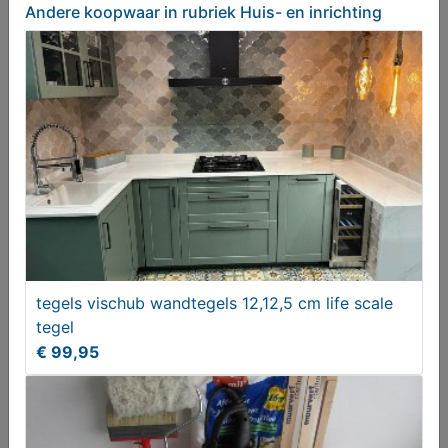
Andere koopwaar
in rubriek Huis- en inrichting
2 VERZILVERDE TOASTREKJES
€ 34,50
tegels vischub wandtegels 12,12,5 cm life scale
tegel
€ 99,95
Naaikistje/sieradenkistje
€ 69,50