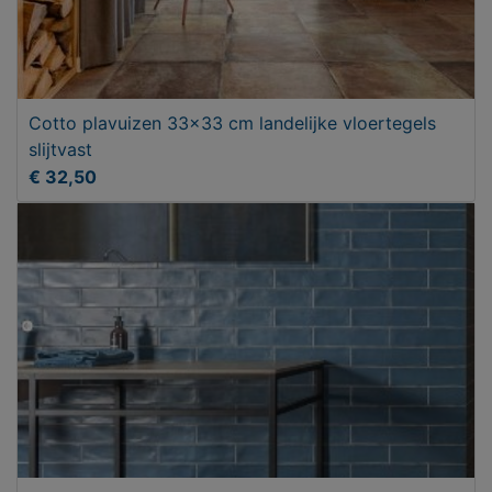
Cotto plavuizen 33x33 cm landelijke vloertegels
slijtvast
€ 32,50