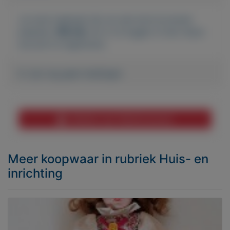
Je moet ingelogd zijn om een bod te kunnen
plaatsen.
Klik hier
om in te loggen of een nieuw
account te registreren.
Er zijn nog geen biedingen
Melden aan MijnKoopwaar
Meer koopwaar
in rubriek Huis- en
inrichting