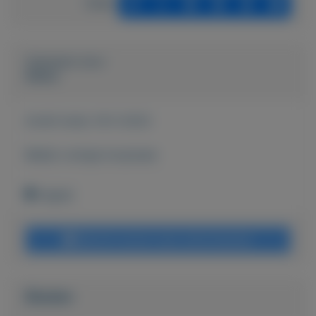
Delen
Geplaatst door
Nikkie
Actief sinds:
18-5-2023
Bekijk overige koopwaar
Veghel
Bericht sturen naar adverteerder
Bieden