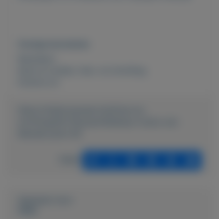
Overige kenmerken
Rubrieken:
Kunst en antiek
,
Huis- en inrichting
Externe url:
https://mijnkoopwaar.nl/a/Huis-en-
inrichting/824-BureauTafellamp-Cobra-van-
Manade-jaren-80
Delen
Geplaatst door
Hilde