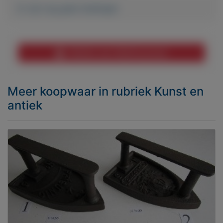
Er zijn nog geen biedingen
Melden aan MijnKoopwaar
Meer koopwaar
in rubriek Kunst en
antiek