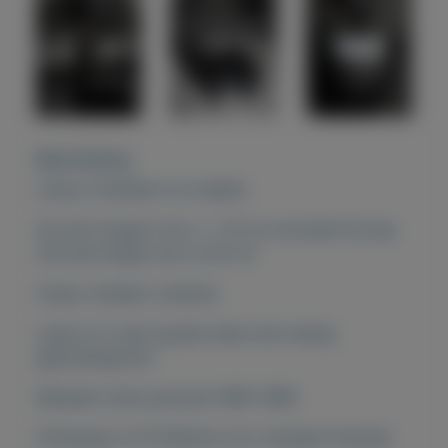
Beschrijving
Lamp is flexibel in te stellen
Op zijn hoogst is hij +/- 70 cm exclusief de kap
met een lengte van ca 35 cm
Zwaar metalen voetstuk
Lamp is in zeer goede staat met weinig
gebruikssporen
Manade Cobra periode 1980-1989
Ontwerper is P.H.Michel voor manade Frankrijk