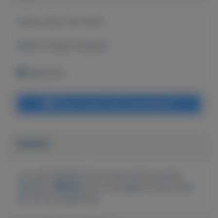
Actief sinds:
24-2-2021
Bekijk overige koopwaar
Maastricht
Bericht sturen naar adverteerder
Bieden
Je moet ingelogd zijn om een bod te kunnen
plaatsen.
Klik hier
om in te loggen of een nieuw
account te registreren.