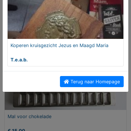
Twee goudkleurige houten lijsten met passepartout
en bloem
T.e.a.b.
Koperen kruisgezicht Jezus en Maagd Maria
T.e.a.b.
Terug naar Homepage
Mal voor chokelade
€ 15,00